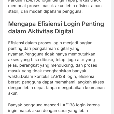
Panduan LAE138 login dengan tips praktis untuk
membuat proses masuk akun lebih efisien, aman,
stabil, dan mudah dipahami pengguna.
Mengapa Efisiensi Login Penting
dalam Aktivitas Digital
Efisiensi dalam proses login menjadi bagian
penting dari pengalaman digital yang
nyaman.Pengguna tidak hanya membutuhkan
akses yang bisa dibuka, tetapi juga alur yang
jelas, perangkat yang mendukung, dan proses
masuk yang tidak menghabiskan banyak
waktu.Dalam konteks LAE138 login, efisiensi
berarti pengguna dapat memahami langkah akses
dengan lebih cepat tanpa mengabaikan keamanan
akun.
Banyak pengguna mencari LAE138 login karena
ingin masuk akun dengan cara yang lebih