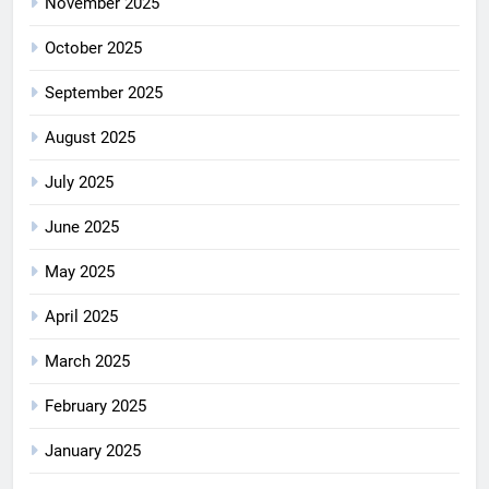
November 2025
October 2025
September 2025
August 2025
July 2025
June 2025
May 2025
April 2025
March 2025
February 2025
January 2025