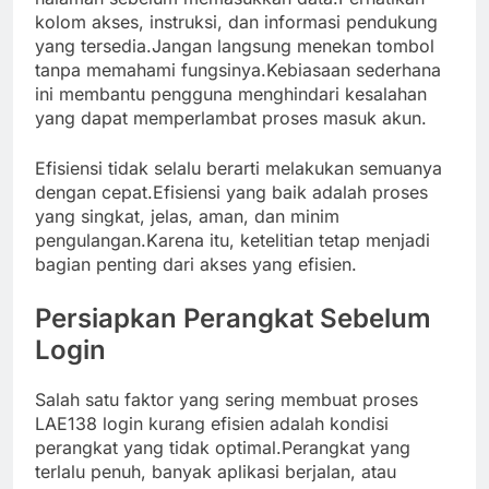
kolom akses, instruksi, dan informasi pendukung
yang tersedia.Jangan langsung menekan tombol
tanpa memahami fungsinya.Kebiasaan sederhana
ini membantu pengguna menghindari kesalahan
yang dapat memperlambat proses masuk akun.
Efisiensi tidak selalu berarti melakukan semuanya
dengan cepat.Efisiensi yang baik adalah proses
yang singkat, jelas, aman, dan minim
pengulangan.Karena itu, ketelitian tetap menjadi
bagian penting dari akses yang efisien.
Persiapkan Perangkat Sebelum
Login
Salah satu faktor yang sering membuat proses
LAE138 login kurang efisien adalah kondisi
perangkat yang tidak optimal.Perangkat yang
terlalu penuh, banyak aplikasi berjalan, atau