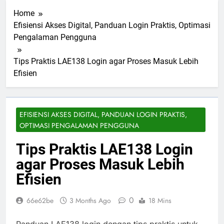
Home
Efisiensi Akses Digital, Panduan Login Praktis, Optimasi
Pengalaman Pengguna
Tips Praktis LAE138 Login agar Proses Masuk Lebih
Efisien
EFISIENSI AKSES DIGITAL, PANDUAN LOGIN PRAKTIS,
OPTIMASI PENGALAMAN PENGGUNA
Tips Praktis LAE138 Login
agar Proses Masuk Lebih
Efisien
0
66e62be
3 Months Ago
18 Mins