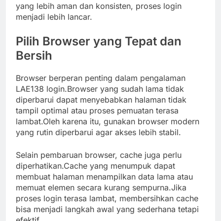
yang lebih aman dan konsisten, proses login
menjadi lebih lancar.
Pilih Browser yang Tepat dan
Bersih
Browser berperan penting dalam pengalaman
LAE138 login.Browser yang sudah lama tidak
diperbarui dapat menyebabkan halaman tidak
tampil optimal atau proses pemuatan terasa
lambat.Oleh karena itu, gunakan browser modern
yang rutin diperbarui agar akses lebih stabil.
Selain pembaruan browser, cache juga perlu
diperhatikan.Cache yang menumpuk dapat
membuat halaman menampilkan data lama atau
memuat elemen secara kurang sempurna.Jika
proses login terasa lambat, membersihkan cache
bisa menjadi langkah awal yang sederhana tetapi
efektif.