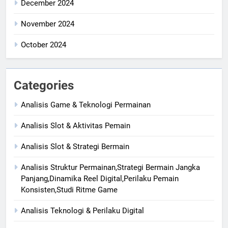
December 2024
November 2024
October 2024
Categories
Analisis Game & Teknologi Permainan
Analisis Slot & Aktivitas Pemain
Analisis Slot & Strategi Bermain
Analisis Struktur Permainan,Strategi Bermain Jangka
Panjang,Dinamika Reel Digital,Perilaku Pemain
Konsisten,Studi Ritme Game
Analisis Teknologi & Perilaku Digital