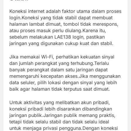
Koneksi internet adalah faktor utama dalam proses
login.Koneksi yang tidak stabil dapat membuat
halaman lambat dimuat, tombol tidak merespons,
atau proses masuk perlu diulang.Karena itu,
sebelum melakukan LAE138 login, pastikan
jaringan yang digunakan cukup kuat dan stabil.
Jika memakai Wi-Fi, perhatikan kekuatan sinyal
dan jumlah perangkat yang terhubung.Terlalu
banyak perangkat dalam satu jaringan dapat
memengaruhi kecepatan akses.Jika menggunakan
data seluler, pilih lokasi dengan sinyal yang lebih
baik agar halaman tidak terputus saat dimuat.
Untuk aktivitas yang melibatkan akun pribadi,
koneksi pribadi lebih disarankan dibandingkan
jaringan publik.Jaringan publik memang praktis,
tetapi tidak selalu stabil dan tidak selalu ideal
untuk menjaga privasi pengguna.Dengan koneksi