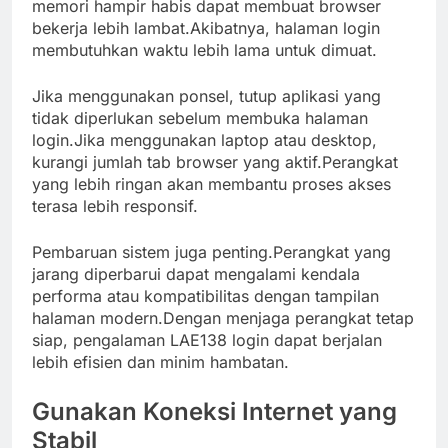
memori hampir habis dapat membuat browser
bekerja lebih lambat.Akibatnya, halaman login
membutuhkan waktu lebih lama untuk dimuat.
Jika menggunakan ponsel, tutup aplikasi yang
tidak diperlukan sebelum membuka halaman
login.Jika menggunakan laptop atau desktop,
kurangi jumlah tab browser yang aktif.Perangkat
yang lebih ringan akan membantu proses akses
terasa lebih responsif.
Pembaruan sistem juga penting.Perangkat yang
jarang diperbarui dapat mengalami kendala
performa atau kompatibilitas dengan tampilan
halaman modern.Dengan menjaga perangkat tetap
siap, pengalaman LAE138 login dapat berjalan
lebih efisien dan minim hambatan.
Gunakan Koneksi Internet yang
Stabil