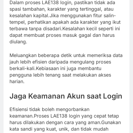
Dalam proses LAE138 login, pastikan tidak ada
spasi tambahan, karakter yang tertinggal, atau
kesalahan kapital.Jika menggunakan fitur salin-
tempel, perhatikan apakah ada karakter yang ikut
terbawa tanpa disadari.Kesalahan kecil seperti ini
dapat membuat proses masuk gagal dan harus
diulang.
Meluangkan beberapa detik untuk memeriksa data
jauh lebih efisien daripada mengulang proses
berkali-kali.Kebiasaan ini juga membantu
pengguna lebih tenang saat melakukan akses
harian.
Jaga Keamanan Akun saat Login
Efisiensi tidak boleh mengorbankan
keamanan.Proses LAE138 login yang cepat tetap
harus dilakukan dengan cara yang aman.Gunakan
kata sandi yang kuat, unik, dan tidak mudah