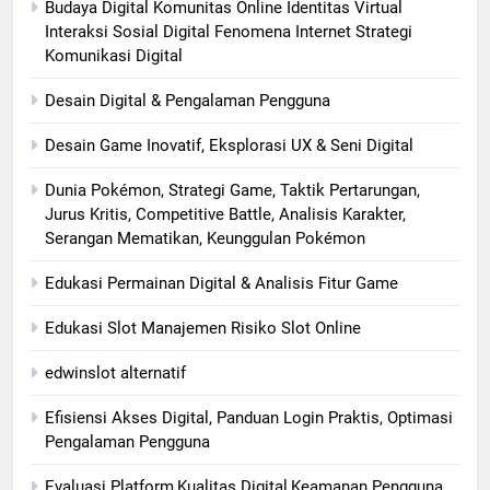
Budaya Digital Komunitas Online Identitas Virtual
Interaksi Sosial Digital Fenomena Internet Strategi
Komunikasi Digital
Desain Digital & Pengalaman Pengguna
Desain Game Inovatif, Eksplorasi UX & Seni Digital
Dunia Pokémon, Strategi Game, Taktik Pertarungan,
Jurus Kritis, Competitive Battle, Analisis Karakter,
Serangan Mematikan, Keunggulan Pokémon
Edukasi Permainan Digital & Analisis Fitur Game
Edukasi Slot Manajemen Risiko Slot Online
edwinslot alternatif
Efisiensi Akses Digital, Panduan Login Praktis, Optimasi
Pengalaman Pengguna
Evaluasi Platform,Kualitas Digital,Keamanan Pengguna