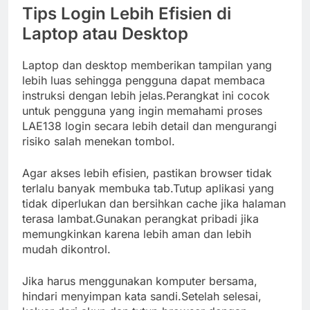
Tips Login Lebih Efisien di
Laptop atau Desktop
Laptop dan desktop memberikan tampilan yang
lebih luas sehingga pengguna dapat membaca
instruksi dengan lebih jelas.Perangkat ini cocok
untuk pengguna yang ingin memahami proses
LAE138 login secara lebih detail dan mengurangi
risiko salah menekan tombol.
Agar akses lebih efisien, pastikan browser tidak
terlalu banyak membuka tab.Tutup aplikasi yang
tidak diperlukan dan bersihkan cache jika halaman
terasa lambat.Gunakan perangkat pribadi jika
memungkinkan karena lebih aman dan lebih
mudah dikontrol.
Jika harus menggunakan komputer bersama,
hindari menyimpan kata sandi.Setelah selesai,