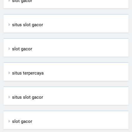
slot gacor
situs slot gacor
slot gacor
situs terpercaya
situs slot gacor
slot gacor