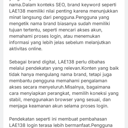
nama.Dalam konteks SEO, brand keyword seperti
LAE138 memiliki nilai penting karena menunjukkan
minat langsung dari pengguna.Pengguna yang
mengetik nama brand biasanya sudah memiliki
tujuan tertentu, seperti mencari akses akun,
memahami proses login, atau menemukan
informasi yang lebih jelas sebelum melanjutkan
aktivitas online.
Sebagai brand digital, LAE138 perlu dibahas
melalui pendekatan yang relevan.Konten yang baik
tidak hanya mengulang nama brand, tetapi juga
membantu pengguna memahami pengalaman
akses secara menyeluruh.Misalnya, bagaimana
cara menyiapkan perangkat, memilih koneksi yang
stabil, menggunakan browser yang sesuai, dan
menjaga keamanan akun selama proses login.
Pendekatan seperti ini membuat pembahasan
LAE138 login terasa lebih bermanfaat.Pengguna