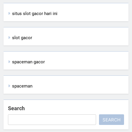
situs slot gacor hari ini
slot gacor
spaceman gacor
spaceman
Search
SEARCH