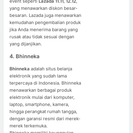
event seperti
Lazada 11.11
,
12.12
,
yang menawarkan diskon besar-
besaran. Lazada juga menawarkan
kemudahan pengembalian produk
jika Anda menerima barang yang
rusak atau tidak sesuai dengan
yang dijanjikan.
4.
Bhinneka
Bhinneka
adalah situs belanja
elektronik yang sudah lama
terpercaya di Indonesia. Bhinneka
menawarkan berbagai produk
elektronik mulai dari komputer,
laptop, smartphone, kamera,
hingga perangkat rumah tangga,
dengan garansi resmi dari merek-
merek terkemuka.
Bhinneka memiliki keunggulan