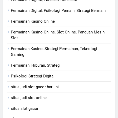
Permainan Digital, Psikologi Pemain, Strategi Bermain
Permainan Kasino Online
Permainan Kasino Online, Slot Online, Panduan Mesin
Slot
Permainan Kasino, Strategi Permainan, Teknologi
Gaming
Permainan, Hiburan, Strategi
Psikologi Strategi Digital
situs judi slot gacor hari ini
situs judi slot online
situs slot gacor