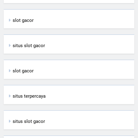
slot gacor
situs slot gacor
slot gacor
situs terpercaya
situs slot gacor