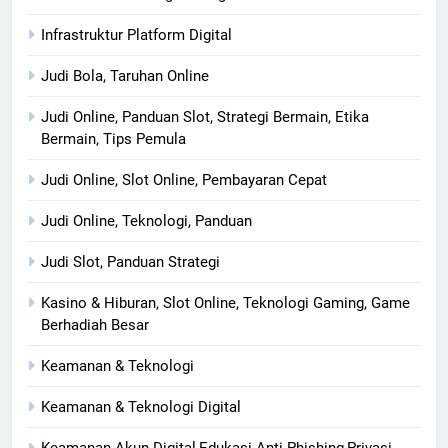
Infrastruktur Platform Digital
Judi Bola, Taruhan Online
Judi Online, Panduan Slot, Strategi Bermain, Etika
Bermain, Tips Pemula
Judi Online, Slot Online, Pembayaran Cepat
Judi Online, Teknologi, Panduan
Judi Slot, Panduan Strategi
Kasino & Hiburan, Slot Online, Teknologi Gaming, Game
Berhadiah Besar
Keamanan & Teknologi
Keamanan & Teknologi Digital
Keamanan Akun Digital,Edukasi Anti-Phishing,Privasi