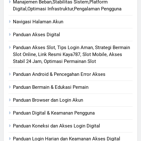
Manajemen Beban,Stabilitas Sistem,Platform
Digital,Optimasi Infrastruktur,Pengalaman Pengguna
Navigasi Halaman Akun
Panduan Akses Digital
Panduan Akses Slot, Tips Login Aman, Strategi Bermain
Slot Online, Link Resmi Kaya787, Slot Mobile, Akses
Stabil 24 Jam, Optimasi Permainan Slot
Panduan Android & Pencegahan Error Akses
Panduan Bermain & Edukasi Pemain
Panduan Browser dan Login Akun
Panduan Digital & Keamanan Pengguna
Panduan Koneksi dan Akses Login Digital
Panduan Login Harian dan Keamanan Akses Digital