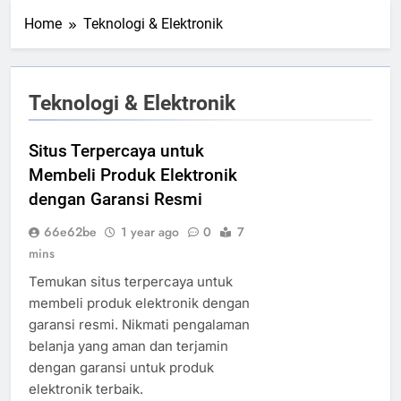
Home
Teknologi & Elektronik
Teknologi & Elektronik
Situs Terpercaya untuk
Membeli Produk Elektronik
dengan Garansi Resmi
66e62be
1 year ago
0
7
mins
Temukan situs terpercaya untuk
membeli produk elektronik dengan
garansi resmi. Nikmati pengalaman
belanja yang aman dan terjamin
dengan garansi untuk produk
elektronik terbaik.