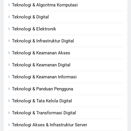
Teknologi & Algoritma Komputasi
Teknologi & Digital
Teknologi & Elektronik
Teknologi & Infrastruktur Digital
Teknologi & Keamanan Akses
Teknologi & Keamanan Digital
Teknologi & Keamanan Informasi
Teknologi & Panduan Pengguna
Teknologi & Tata Kelola Digital
Teknologi & Transformasi Digital
Teknologi Akses & Infrastruktur Server