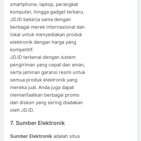
smartphone, laptop, perangkat
komputer, hingga gadget terbaru.
JD.ID bekerja sama dengan
berbagai merek internasional dan
lokal untuk menyediakan produk
elektronik dengan harga yang
kompetitif.
JD.ID terkenal dengan sistem
pengiriman yang cepat dan aman,
serta jaminan garansi resmi untuk
semua produk elektronik yang
mereka jual. Anda juga dapat
memanfaatkan berbagai promo
dan diskon yang sering diadakan
oleh JD.ID.
7.
Sumber Elektronik
Sumber Elektronik
adalah situs