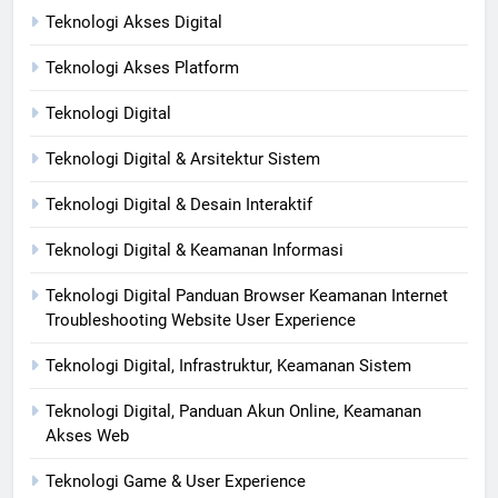
Teknologi Akses Digital
Teknologi Akses Platform
Teknologi Digital
Teknologi Digital & Arsitektur Sistem
Teknologi Digital & Desain Interaktif
Teknologi Digital & Keamanan Informasi
Teknologi Digital Panduan Browser Keamanan Internet
Troubleshooting Website User Experience
Teknologi Digital, Infrastruktur, Keamanan Sistem
Teknologi Digital, Panduan Akun Online, Keamanan
Akses Web
Teknologi Game & User Experience