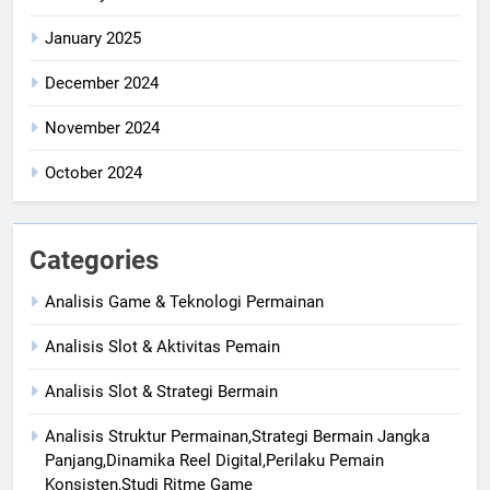
January 2025
December 2024
November 2024
October 2024
Categories
Analisis Game & Teknologi Permainan
Analisis Slot & Aktivitas Pemain
Analisis Slot & Strategi Bermain
Analisis Struktur Permainan,Strategi Bermain Jangka
Panjang,Dinamika Reel Digital,Perilaku Pemain
Konsisten,Studi Ritme Game