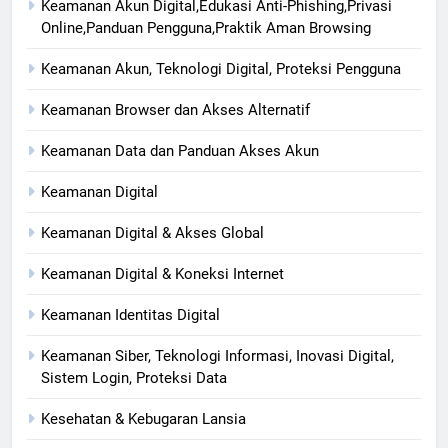
Keamanan Akun Digital,Edukasi Anti-Phishing,Privasi
Online,Panduan Pengguna,Praktik Aman Browsing
Keamanan Akun, Teknologi Digital, Proteksi Pengguna
Keamanan Browser dan Akses Alternatif
Keamanan Data dan Panduan Akses Akun
Keamanan Digital
Keamanan Digital & Akses Global
Keamanan Digital & Koneksi Internet
Keamanan Identitas Digital
Keamanan Siber, Teknologi Informasi, Inovasi Digital,
Sistem Login, Proteksi Data
Kesehatan & Kebugaran Lansia