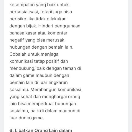
kesempatan yang baik untuk
bersosialisasi, tetapi juga bisa
berisiko jika tidak dilakukan
dengan bijak. Hindari penggunaan
bahasa kasar atau komentar
negatif yang bisa merusak
hubungan dengan pemain lain.
Cobalah untuk menjaga
komunikasi tetap positif dan
mendukung, baik dengan teman di
dalam game maupun dengan
pemain lain di luar lingkaran
sosialmu. Membangun komunikasi
yang sehat dan menghargai orang
lain bisa memperkuat hubungan
sosialmu, baik di dalam maupun di
luar dunia game.
6.
Libatkan Orang Lain dalam