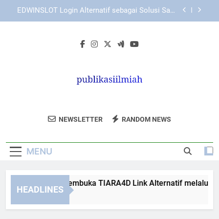
Skip
Login Edwinslot Lewat Chrome dengan Panduan
to
Praktis
content
Cara Mengatasi Login Lebah4D yang Terhenti di
Halaman Awal dengan Langkah Aman
Langkah Aman Membuka TIARA4D Link Alternatif
melalui Browser
EDWINSLOT Login Alternatif sebagai Solusi Saat
Akses Utama Tidak Stabil
Login Edwinslot Lewat Chrome dengan Panduan
Praktis
Publikasi Ilmiah
Publikasikan Hasil Penelitian Dan Jurnal
Cara Mengatasi Login Lebah4D yang Terhenti di
NEWSLETTER
RANDOM NEWS
Halaman Awal dengan Langkah Aman
Ilmiah Anda Di Publikasi Ilmiah. Platform
Untuk Akademisi Dan Profesional.
MENU
ngkah Aman Membuka TIARA4D Link Alternatif melalui Brow
HEADLINES
Month Ago