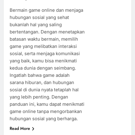
Bermain game online dan menjaga
hubungan sosial yang sehat
bukanlah hal yang saling
bertentangan. Dengan menetapkan
batasan waktu bermain, memilih
game yang melibatkan interaksi
sosial, serta menjaga komunikasi
yang baik, kamu bisa menikmati
kedua dunia dengan seimbang.
Ingatlah bahwa game adalah
sarana hiburan, dan hubungan
sosial di dunia nyata tetaplah hal
yang lebih penting. Dengan
panduan ini, kamu dapat menikmati
game online tanpa mengorbankan
hubungan sosial yang berharga.
Read More