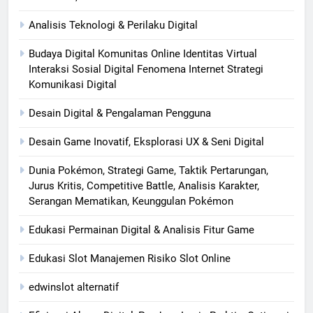
Analisis Teknologi & Perilaku Digital
Budaya Digital Komunitas Online Identitas Virtual
Interaksi Sosial Digital Fenomena Internet Strategi
Komunikasi Digital
Desain Digital & Pengalaman Pengguna
Desain Game Inovatif, Eksplorasi UX & Seni Digital
Dunia Pokémon, Strategi Game, Taktik Pertarungan,
Jurus Kritis, Competitive Battle, Analisis Karakter,
Serangan Mematikan, Keunggulan Pokémon
Edukasi Permainan Digital & Analisis Fitur Game
Edukasi Slot Manajemen Risiko Slot Online
edwinslot alternatif