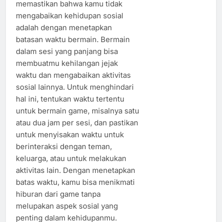
memastikan bahwa kamu tidak
mengabaikan kehidupan sosial
adalah dengan menetapkan
batasan waktu bermain. Bermain
dalam sesi yang panjang bisa
membuatmu kehilangan jejak
waktu dan mengabaikan aktivitas
sosial lainnya. Untuk menghindari
hal ini, tentukan waktu tertentu
untuk bermain game, misalnya satu
atau dua jam per sesi, dan pastikan
untuk menyisakan waktu untuk
berinteraksi dengan teman,
keluarga, atau untuk melakukan
aktivitas lain. Dengan menetapkan
batas waktu, kamu bisa menikmati
hiburan dari game tanpa
melupakan aspek sosial yang
penting dalam kehidupanmu.