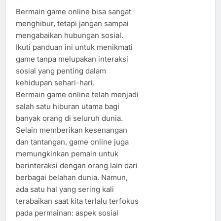
Bermain game online bisa sangat
menghibur, tetapi jangan sampai
mengabaikan hubungan sosial.
Ikuti panduan ini untuk menikmati
game tanpa melupakan interaksi
sosial yang penting dalam
kehidupan sehari-hari.
Bermain game online telah menjadi
salah satu hiburan utama bagi
banyak orang di seluruh dunia.
Selain memberikan kesenangan
dan tantangan, game online juga
memungkinkan pemain untuk
berinteraksi dengan orang lain dari
berbagai belahan dunia. Namun,
ada satu hal yang sering kali
terabaikan saat kita terlalu terfokus
pada permainan: aspek sosial