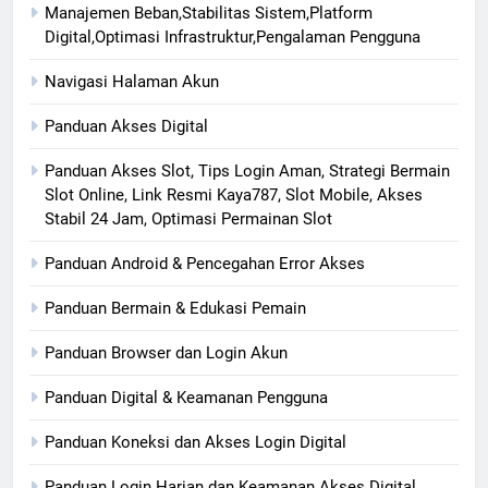
Manajemen Beban,Stabilitas Sistem,Platform
Digital,Optimasi Infrastruktur,Pengalaman Pengguna
Navigasi Halaman Akun
Panduan Akses Digital
Panduan Akses Slot, Tips Login Aman, Strategi Bermain
Slot Online, Link Resmi Kaya787, Slot Mobile, Akses
Stabil 24 Jam, Optimasi Permainan Slot
Panduan Android & Pencegahan Error Akses
Panduan Bermain & Edukasi Pemain
Panduan Browser dan Login Akun
Panduan Digital & Keamanan Pengguna
Panduan Koneksi dan Akses Login Digital
Panduan Login Harian dan Keamanan Akses Digital