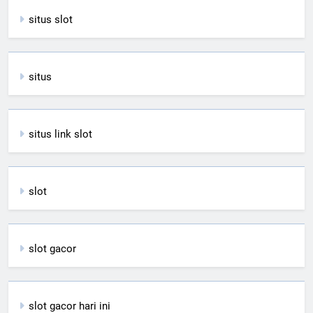
situs slot
situs
situs link slot
slot
slot gacor
slot gacor hari ini