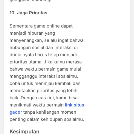
10.
Jaga Prioritas
Sementara game online dapat
menjadi hiburan yang
menyenangkan, selalu ingat bahwa
hubungan sosial dan interaksi di
dunia nyata harus tetap menjadi
prioritas utama. Jika kamu merasa
bahwa waktu bermain game mulai
mengganggu interaksi sosialmu,
coba untuk meninjau kembali dan
menetapkan prioritas yang lebih
baik. Dengan cara ini, kamu bisa
menikmati waktu bermain
link situs
gacor
tanpa kehilangan momen
penting dalam kehidupan sosialmu.
Kesimpulan