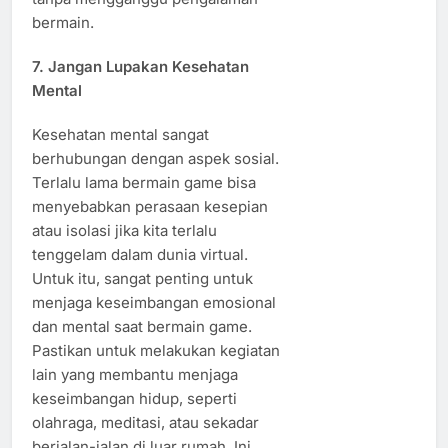
bermain.
7.
Jangan Lupakan Kesehatan
Mental
Kesehatan mental sangat
berhubungan dengan aspek sosial.
Terlalu lama bermain game bisa
menyebabkan perasaan kesepian
atau isolasi jika kita terlalu
tenggelam dalam dunia virtual.
Untuk itu, sangat penting untuk
menjaga keseimbangan emosional
dan mental saat bermain game.
Pastikan untuk melakukan kegiatan
lain yang membantu menjaga
keseimbangan hidup, seperti
olahraga, meditasi, atau sekadar
berjalan-jalan di luar rumah. Ini