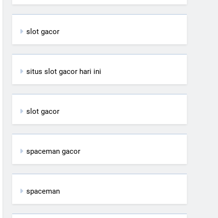
slot gacor
situs slot gacor hari ini
slot gacor
spaceman gacor
spaceman