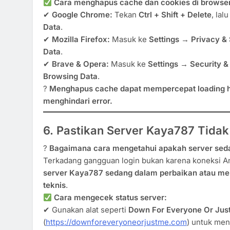
Cara menghapus cache dan cookies di browse
✔
Google Chrome:
Tekan
Ctrl + Shift + Delete
, lalu
Data
.
✔
Mozilla Firefox:
Masuk ke
Settings → Privacy &
Data
.
✔
Brave & Opera:
Masuk ke
Settings → Security &
Browsing Data
.
?
Menghapus cache dapat mempercepat loading h
menghindari error.
6. Pastikan Server Kaya787 Tida
?
Bagaimana cara mengetahui apakah server se
Terkadang gangguan login bukan karena koneksi An
server Kaya787 sedang dalam perbaikan atau m
teknis
.
Cara mengecek status server:
✔ Gunakan alat seperti
Down For Everyone Or Jus
(
https://downforeveryoneorjustme.com
) untuk men