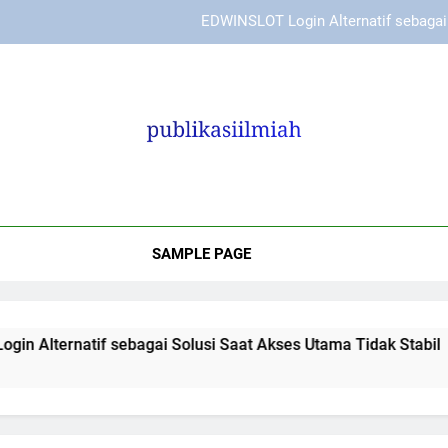
EDWINSLOT Login Alternatif sebagai
Login Edwinslot
Cara Mengatasi Login Lebah4D yang Terhenti 
Langkah Aman Membuka TIAR
likasi Ilmiah
EDWINSLOT Login Alternatif sebagai
an Hasil Penelitian Dan Jurnal Ilmiah Anda Di Publikasi Ilmiah
Login Edwinslot
SAMPLE PAGE
Cara Mengatasi Login Lebah4D yang Terhenti 
if sebagai Solusi Saat Akses Utama Tidak Stabil
Login 
2 Month