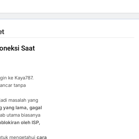
et
oneksi Saat
gin ke Kaya787.
lancar tanpa
adi masalah yang
g yang lama, gagal
ab utama biasanya
mblokiran oleh ISP,
untuk mengetahui
cara