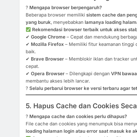
?
Mengapa browser berpengaruh?
Beberapa browser memiliki
sistem cache dan peng
yang buruk
, menyebabkan
lamanya loading halam
Rekomendasi browser terbaik untuk akses stabi
✔
Google Chrome
– Cepat dan mendukung berbaga
✔
Mozilla Firefox
– Memiliki fitur keamanan tinggi d
baik.
✔
Brave Browser
– Memblokir iklan dan tracker un
cepat.
✔
Opera Browser
– Dilengkapi dengan
VPN bawaa
membantu akses lebih lancar.
?
Selalu perbarui browser ke versi terbaru agar te
5. Hapus Cache dan Cookies Seca
?
Mengapa cache dan cookies perlu dihapus?
File cache dan cookies yang menumpuk bisa men
loading halaman login atau error saat masuk ke a