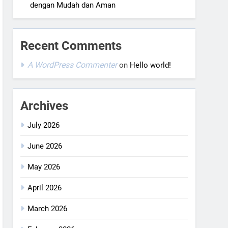
dengan Mudah dan Aman
Recent Comments
A WordPress Commenter
on
Hello world!
Archives
July 2026
June 2026
May 2026
April 2026
March 2026