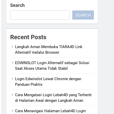
Search
SEARCH
Recent Posts
Langkah Aman Membuka TIARA4D Link
Alternatif melalui Browser
EDWINSLOT Login Alternatif sebagai Solusi
Saat Akses Utama Tidak Stabil
Login Edwinslot Lewat Chrome dengan
Panduan Praktis
Cara Mengatasi Login Lebah4D yang Terhenti
di Halaman Awal dengan Langkah Aman
Cara Menavigasi Halaman Lebah4D Login