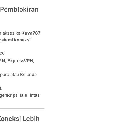
 Pemblokiran
ir akses ke
Kaya787
,
galami koneksi
7:
PN, ExpressVPN,
pura atau Belanda
f.
kripsi lalu lintas
Koneksi Lebih