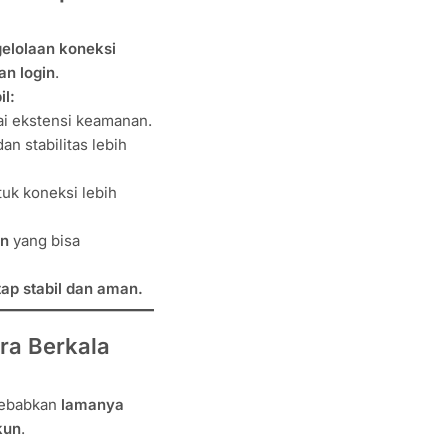
elolaan koneksi
an login
.
l:
i ekstensi keamanan.
an stabilitas lebih
tuk koneksi lebih
n
yang bisa
tap stabil dan aman.
ra Berkala
yebabkan
lamanya
kun
.