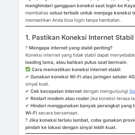
menghindari gangguan koneksi saat login ke Kay
membahas
solusi terbaik untuk menjaga koneksi te
memastikan Anda bisa login tanpa hambatan.
1. Pastikan Koneksi Internet Stabi
?
Mengapa internet yang stabil penting?
Koneksi internet yang tidak stabil dapat menyebab
loading lama, atau bahkan putus saat bermain
.
Cara memastikan koneksi internet stabil:
✔
Gunakan koneksi Wi-Fi atau jaringan seluler 4
sinyal kuat.
✔
Cek kecepatan internet
dengan mengunjungi
Sp
✔
Restart modem atau router
jika koneksi terasa la
✔
Hindari menggunakan banyak perangkat yang t
Wi-Fi
secara bersamaan.
?
Jika koneksi terlalu lambat, coba gunakan provid
pindah ke lokasi dengan sinyal lebih kuat.