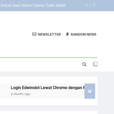
 Solusi Saat Akses Utama Tidak Stabil
 Lewat Chrome dengan Panduan Praktis
di Halaman Awal dengan Langkah Aman
NEWSLETTER
RANDOM NEWS
A4D Link Alternatif melalui Browser
 Solusi Saat Akses Utama Tidak Stabil
. Platform Untuk Akademisi Dan Profesional.
 Lewat Chrome dengan Panduan Praktis
di Halaman Awal dengan Langkah Aman
Edwinslot Lewat Chrome dengan Panduan Praktis
Cara 
s Ago
2 Mont