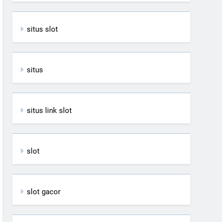
situs slot
situs
situs link slot
slot
slot gacor