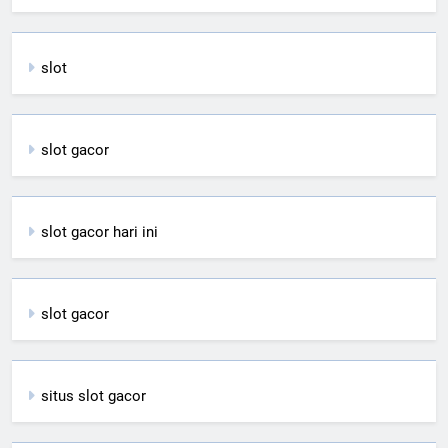
slot
slot gacor
slot gacor hari ini
slot gacor
situs slot gacor