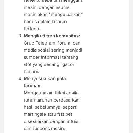
tertentu sebelum mengganti
mesin, dengan asumsi
mesin akan “mengeluarkan”
bonus dalam kisaran
tertentu.
Mengikuti tren komunitas:
Grup Telegram, forum, dan
media sosial sering menjadi
sumber informasi tentang
slot yang sedang “gacor”
hari ini.
Menyesuaikan pola
taruhan:
Menggunakan teknik naik-
turun taruhan berdasarkan
hasil sebelumnya, seperti
martingale atau flat bet
disesuaikan dengan intuisi
dan respons mesin.