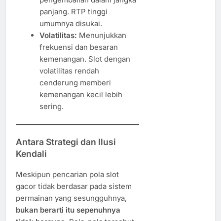
panjang. RTP tinggi
umumnya disukai.
Volatilitas:
Menunjukkan
frekuensi dan besaran
kemenangan. Slot dengan
volatilitas rendah
cenderung memberi
kemenangan kecil lebih
sering.
Antara Strategi dan Ilusi
Kendali
Meskipun pencarian pola slot
gacor tidak berdasar pada sistem
permainan yang sesungguhnya,
bukan berarti itu sepenuhnya