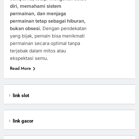
diri, memahami sistem
permainan, dan menjaga
permainan tetap sebagai hiburan,
bukan obsesi.
Dengan pendekatan
yang bijak, pemain bisa menikmati
permainan secara optimal tanpa
terjebak dalam mitos atau
ekspektasi semu.
Read More
link slot
link gacor