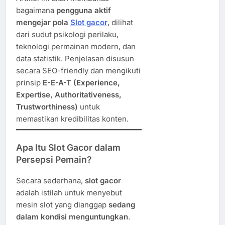
bagaimana
pengguna aktif
mengejar pola
Slot gacor
, dilihat
dari sudut psikologi perilaku,
teknologi permainan modern, dan
data statistik. Penjelasan disusun
secara SEO-friendly dan mengikuti
prinsip
E-E-A-T (Experience,
Expertise, Authoritativeness,
Trustworthiness)
untuk
memastikan kredibilitas konten.
Apa Itu Slot Gacor dalam
Persepsi Pemain?
Secara sederhana,
slot gacor
adalah istilah untuk menyebut
mesin slot yang dianggap
sedang
dalam kondisi menguntungkan
.