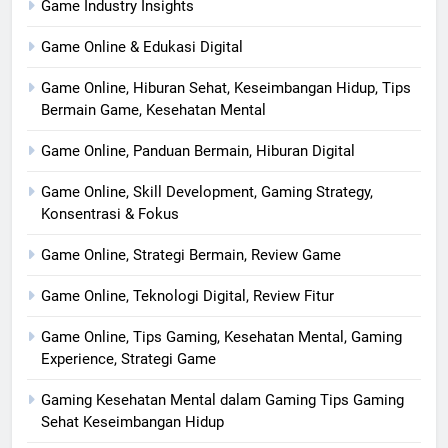
Game Industry Insights
Game Online & Edukasi Digital
Game Online, Hiburan Sehat, Keseimbangan Hidup, Tips
Bermain Game, Kesehatan Mental
Game Online, Panduan Bermain, Hiburan Digital
Game Online, Skill Development, Gaming Strategy,
Konsentrasi & Fokus
Game Online, Strategi Bermain, Review Game
Game Online, Teknologi Digital, Review Fitur
Game Online, Tips Gaming, Kesehatan Mental, Gaming
Experience, Strategi Game
Gaming Kesehatan Mental dalam Gaming Tips Gaming
Sehat Keseimbangan Hidup