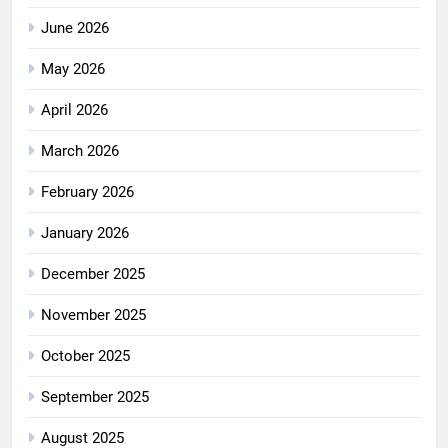
June 2026
May 2026
April 2026
March 2026
February 2026
January 2026
December 2025
November 2025
October 2025
September 2025
August 2025