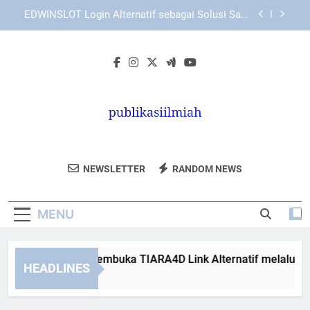
Skip
Login Edwinslot Lewat Chrome dengan Panduan
to
Praktis
content
Cara Mengatasi Login Lebah4D yang Terhenti di
Halaman Awal dengan Langkah Aman
Langkah Aman Membuka TIARA4D Link Alternatif
melalui Browser
EDWINSLOT Login Alternatif sebagai Solusi Saat
Akses Utama Tidak Stabil
Login Edwinslot Lewat Chrome dengan Panduan
Praktis
Publikasi Ilmiah
Publikasikan Hasil Penelitian Dan Jurnal
Cara Mengatasi Login Lebah4D yang Terhenti di
NEWSLETTER
RANDOM NEWS
Halaman Awal dengan Langkah Aman
Ilmiah Anda Di Publikasi Ilmiah. Platform
Untuk Akademisi Dan Profesional.
MENU
ngkah Aman Membuka TIARA4D Link Alternatif melalui Brow
HEADLINES
Weeks Ago