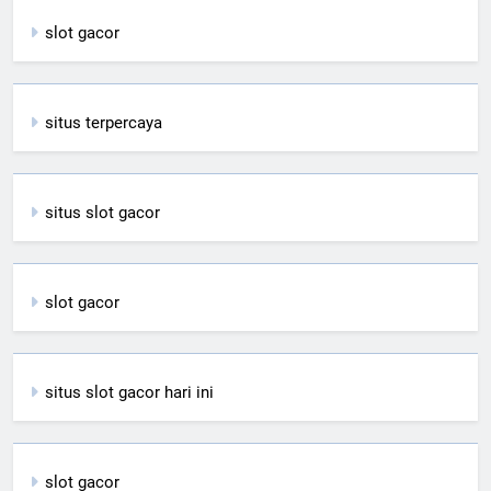
slot gacor
situs terpercaya
situs slot gacor
slot gacor
situs slot gacor hari ini
slot gacor