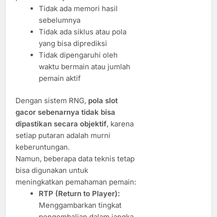
Tidak ada memori hasil
sebelumnya
Tidak ada siklus atau pola
yang bisa diprediksi
Tidak dipengaruhi oleh
waktu bermain atau jumlah
pemain aktif
Dengan sistem RNG,
pola slot
gacor sebenarnya tidak bisa
dipastikan secara objektif
, karena
setiap putaran adalah murni
keberuntungan.
Namun, beberapa data teknis tetap
bisa digunakan untuk
meningkatkan pemahaman pemain:
RTP (Return to Player):
Menggambarkan tingkat
pengembalian dalam jangka