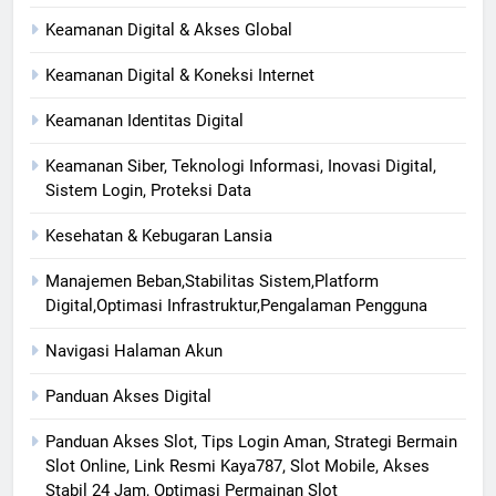
Keamanan Digital & Akses Global
Keamanan Digital & Koneksi Internet
Keamanan Identitas Digital
Keamanan Siber, Teknologi Informasi, Inovasi Digital,
Sistem Login, Proteksi Data
Kesehatan & Kebugaran Lansia
Manajemen Beban,Stabilitas Sistem,Platform
Digital,Optimasi Infrastruktur,Pengalaman Pengguna
Navigasi Halaman Akun
Panduan Akses Digital
Panduan Akses Slot, Tips Login Aman, Strategi Bermain
Slot Online, Link Resmi Kaya787, Slot Mobile, Akses
Stabil 24 Jam, Optimasi Permainan Slot