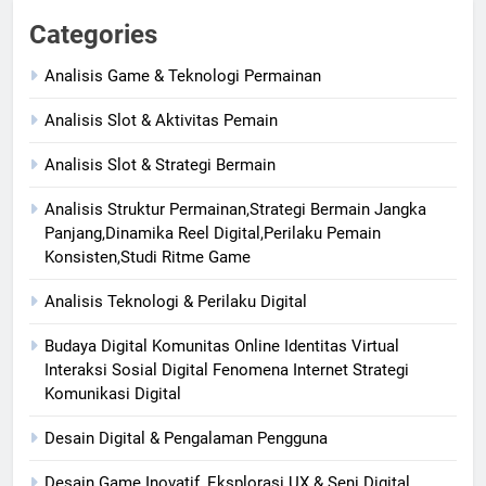
Categories
Analisis Game & Teknologi Permainan
Analisis Slot & Aktivitas Pemain
Analisis Slot & Strategi Bermain
Analisis Struktur Permainan,Strategi Bermain Jangka
Panjang,Dinamika Reel Digital,Perilaku Pemain
Konsisten,Studi Ritme Game
Analisis Teknologi & Perilaku Digital
Budaya Digital Komunitas Online Identitas Virtual
Interaksi Sosial Digital Fenomena Internet Strategi
Komunikasi Digital
Desain Digital & Pengalaman Pengguna
Desain Game Inovatif, Eksplorasi UX & Seni Digital