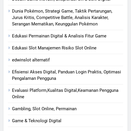
Dunia Pokémon, Strategi Game, Taktik Pertarungan,
Jurus Kritis, Competitive Battle, Analisis Karakter,
Serangan Mematikan, Keunggulan Pokémon
Edukasi Permainan Digital & Analisis Fitur Game
Edukasi Slot Manajemen Risiko Slot Online
edwinslot alternatif
Efisiensi Akses Digital, Panduan Login Praktis, Optimasi
Pengalaman Pengguna
Evaluasi Platform,Kualitas Digital,Keamanan Pengguna
Online
Gambling, Slot Online, Permainan
Game & Teknologi Digital