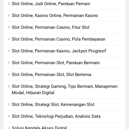
Slot Online, Judi Online, Panduan Pemain
Slot Online, Kasino Online, Permainan Kasino
Slot Online, Permainan Casino, Fitur Slot
Slot Online, Permainan Casino, Pola Pembayaran
Slot Online, Permainan Kasino, Jackpot Progresif
Slot Online, Permainan Slot, Panduan Bermain
Slot Online, Permainan Slot, Slot Bertema
Slot Online, Strategi Gaming, Tips Bermain, Manajemen
Modal, Hiburan Digital
Slot Online, Strategi Slot, Kemenangan Slot
Slot Online, Teknologi Perjudian, Analisis Data
Solusi Kendala Akses Digital