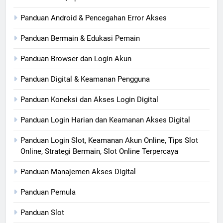
Panduan Android & Pencegahan Error Akses
Panduan Bermain & Edukasi Pemain
Panduan Browser dan Login Akun
Panduan Digital & Keamanan Pengguna
Panduan Koneksi dan Akses Login Digital
Panduan Login Harian dan Keamanan Akses Digital
Panduan Login Slot, Keamanan Akun Online, Tips Slot
Online, Strategi Bermain, Slot Online Terpercaya
Panduan Manajemen Akses Digital
Panduan Pemula
Panduan Slot