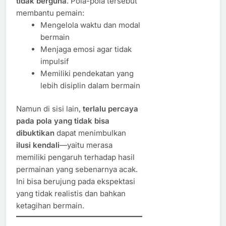
tidak berguna
. Pola-pola tersebut
membantu pemain:
Mengelola waktu dan modal
bermain
Menjaga emosi agar tidak
impulsif
Memiliki pendekatan yang
lebih disiplin dalam bermain
Namun di sisi lain,
terlalu percaya
pada pola yang tidak bisa
dibuktikan
dapat menimbulkan
ilusi kendali
—yaitu merasa
memiliki pengaruh terhadap hasil
permainan yang sebenarnya acak.
Ini bisa berujung pada ekspektasi
yang tidak realistis dan bahkan
ketagihan bermain.