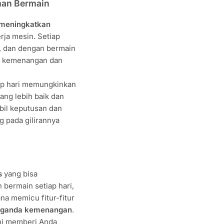
man Bermain
meningkatkan
ja mesin. Setiap
, dan dengan bermain
la kemenangan dan
ap hari memungkinkan
ang lebih baik dan
bil keputusan dan
g pada gilirannya
s
yang bisa
bermain setiap hari,
na memicu fitur-fitur
ganda kemenangan
.
ini memberi Anda