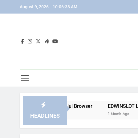
Skip
August 9, 2026
10:06:39 AM
to
content
Pub
Publikasik
ink Alternatif melalui Browser
EDWINSLOT Login Alter
1 Month Ago
HEADLINES