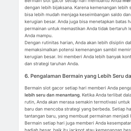
Bermain slot gacor setiap hari membantu Anda
men
dengan lebih bijaksana. Karena kemenangan lebih s
bisa lebih mudah menjaga keseimbangan saldo dan
kerugian besar. Anda juga bisa menetapkan batas h
permainan untuk memastikan Anda tidak bertaruh l
Anda mampu.
Dengan rutinitas harian, Anda akan lebih disiplin 
memaksimalkan potensi kemenangan sambil memini
kerugian besar. Ini memberi Anda lebih banyak kon
dan strategi taruhan Anda.
6.
Pengalaman Bermain yang Lebih Seru d
Bermain slot gacor setiap hari memberi Anda pen
lebih seru dan menantang
. Ketika Anda terlibat d
rutin, Anda akan merasa semakin termotivasi untuk
baru dan mencoba strategi yang berbeda. Setiap 
tantangan baru, yang membuat permainan menjadi l
Bermain setiap hari juga memberi Anda kesempata
hadiah besar, baik itu jackpot atau kemenangan bes