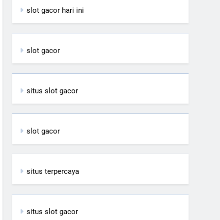
slot gacor hari ini
slot gacor
situs slot gacor
slot gacor
situs terpercaya
situs slot gacor