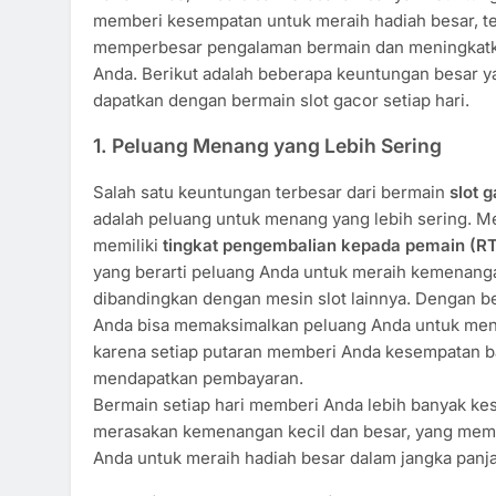
memberi kesempatan untuk meraih hadiah besar, te
memperbesar pengalaman bermain dan meningkatk
Anda. Berikut adalah beberapa keuntungan besar y
dapatkan dengan bermain slot gacor setiap hari.
1.
Peluang Menang yang Lebih Sering
Salah satu keuntungan terbesar dari bermain
slot g
adalah peluang untuk menang yang lebih sering. Me
memiliki
tingkat pengembalian kepada pemain (R
yang berarti peluang Anda untuk meraih kemenanga
dibandingkan dengan mesin slot lainnya. Dengan be
Anda bisa memaksimalkan peluang Anda untuk mena
karena setiap putaran memberi Anda kesempatan b
mendapatkan pembayaran.
Bermain setiap hari memberi Anda lebih banyak k
merasakan kemenangan kecil dan besar, yang mem
Anda untuk meraih hadiah besar dalam jangka panj