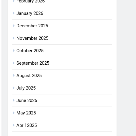
February 2026
January 2026
December 2025
November 2025
October 2025
September 2025
August 2025
July 2025
June 2025
May 2025
April 2025