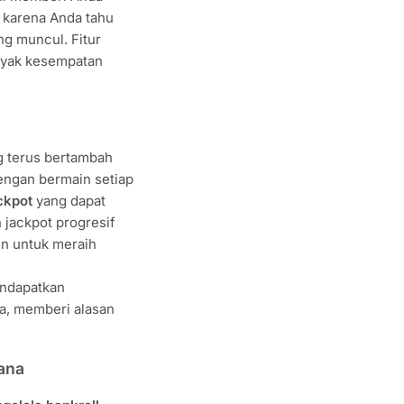
 karena Anda tahu
g muncul. Fitur
nyak kesempatan
 terus bertambah
engan bermain setiap
ckpot
yang dapat
 jackpot progresif
in untuk meraih
endapatkan
, memberi alasan
ana