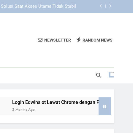
 Solusi Saat Akses Utama Tidak Stabil
 Lewat Chrome dengan Panduan Praktis
di Halaman Awal dengan Langkah Aman
NEWSLETTER
RANDOM NEWS
A4D Link Alternatif melalui Browser
 Solusi Saat Akses Utama Tidak Stabil
. Platform Untuk Akademisi Dan Profesional.
 Lewat Chrome dengan Panduan Praktis
di Halaman Awal dengan Langkah Aman
gin Edwinslot Lewat Chrome dengan Panduan Praktis
Ca
onths Ago
2 