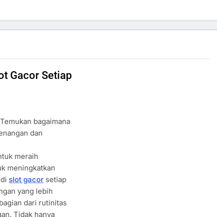
t Gacor Setiap
i. Temukan bagaimana
menangan dan
ntuk meraih
tuk meningkatkan
 di
slot gacor
setiap
ngan yang lebih
agian dari rutinitas
an. Tidak hanya