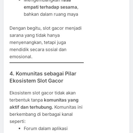
empati terhadap sesama
,
bahkan dalam ruang maya
Dengan begitu, slot gacor menjadi
sarana yang tidak hanya
menyenangkan, tetapi juga
mendidik secara sosial dan
emosional.
4.
Komunitas sebagai Pilar
Ekosistem Slot Gacor
Ekosistem slot gacor tidak akan
terbentuk tanpa
komunitas yang
aktif dan terhubung.
Komunitas ini
berkembang di berbagai kanal
seperti:
Forum dalam aplikasi