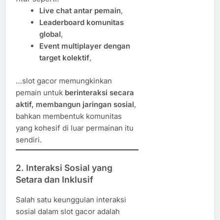
Live chat antar pemain
,
Leaderboard komunitas
global
,
Event multiplayer dengan
target kolektif
,
…slot gacor memungkinkan
pemain untuk
berinteraksi secara
aktif, membangun jaringan sosial
,
bahkan membentuk komunitas
yang kohesif di luar permainan itu
sendiri.
2.
Interaksi Sosial yang
Setara dan Inklusif
Salah satu keunggulan interaksi
sosial dalam slot gacor adalah