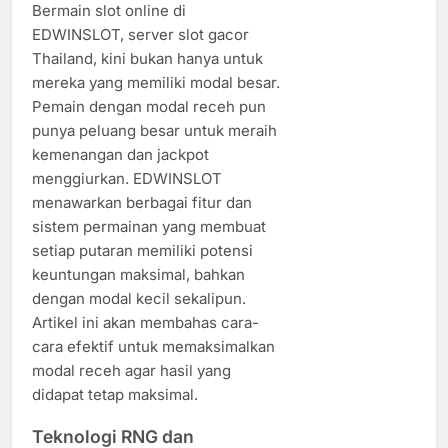
Bermain slot online di
EDWINSLOT, server slot gacor
Thailand, kini bukan hanya untuk
mereka yang memiliki modal besar.
Pemain dengan modal receh pun
punya peluang besar untuk meraih
kemenangan dan jackpot
menggiurkan. EDWINSLOT
menawarkan berbagai fitur dan
sistem permainan yang membuat
setiap putaran memiliki potensi
keuntungan maksimal, bahkan
dengan modal kecil sekalipun.
Artikel ini akan membahas cara-
cara efektif untuk memaksimalkan
modal receh agar hasil yang
didapat tetap maksimal.
Teknologi RNG dan