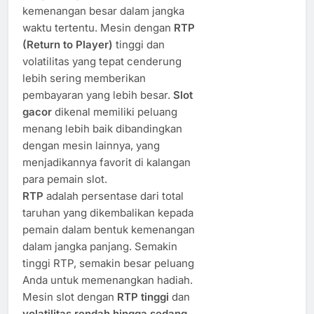
kemenangan besar dalam jangka
waktu tertentu. Mesin dengan
RTP
(Return to Player)
tinggi dan
volatilitas yang tepat cenderung
lebih sering memberikan
pembayaran yang lebih besar.
Slot
gacor
dikenal memiliki peluang
menang lebih baik dibandingkan
dengan mesin lainnya, yang
menjadikannya favorit di kalangan
para pemain slot.
RTP
adalah persentase dari total
taruhan yang dikembalikan kepada
pemain dalam bentuk kemenangan
dalam jangka panjang. Semakin
tinggi RTP, semakin besar peluang
Anda untuk memenangkan hadiah.
Mesin slot dengan
RTP tinggi
dan
volatilitas rendah hingga sedang