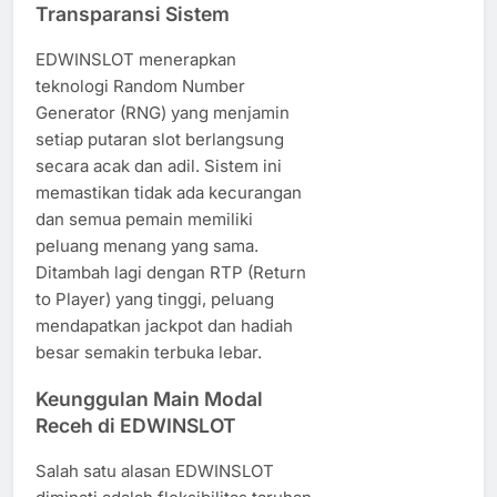
Transparansi Sistem
EDWINSLOT menerapkan
teknologi Random Number
Generator (RNG) yang menjamin
setiap putaran slot berlangsung
secara acak dan adil. Sistem ini
memastikan tidak ada kecurangan
dan semua pemain memiliki
peluang menang yang sama.
Ditambah lagi dengan RTP (Return
to Player) yang tinggi, peluang
mendapatkan jackpot dan hadiah
besar semakin terbuka lebar.
Keunggulan Main Modal
Receh di EDWINSLOT
Salah satu alasan EDWINSLOT