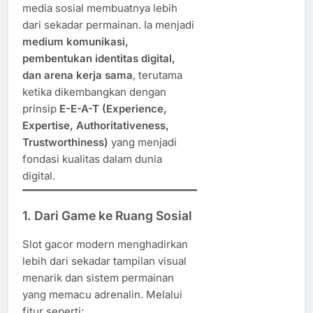
media sosial membuatnya lebih
dari sekadar permainan. Ia menjadi
medium komunikasi,
pembentukan identitas digital,
dan arena kerja sama
, terutama
ketika dikembangkan dengan
prinsip
E-E-A-T (Experience,
Expertise, Authoritativeness,
Trustworthiness)
yang menjadi
fondasi kualitas dalam dunia
digital.
1.
Dari Game ke Ruang Sosial
Slot gacor modern menghadirkan
lebih dari sekadar tampilan visual
menarik dan sistem permainan
yang memacu adrenalin. Melalui
fitur seperti: