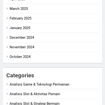
March 2025
February 2025
January 2025
December 2024
November 2024
October 2024
Categories
Analisis Game & Teknologi Permainan
Analisis Slot & Aktivitas Pemain
Analisis Slot & Strategi Bermain