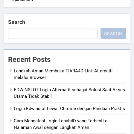
Search
SEARCH
Recent Posts
Langkah Aman Membuka TIARA4D Link Alternatif
melalui Browser
EDWINSLOT Login Alternatif sebagai Solusi Saat Akses
Utama Tidak Stabil
Login Edwinslot Lewat Chrome dengan Panduan Praktis
Cara Mengatasi Login Lebah4D yang Terhenti di
Halaman Awal dengan Langkah Aman