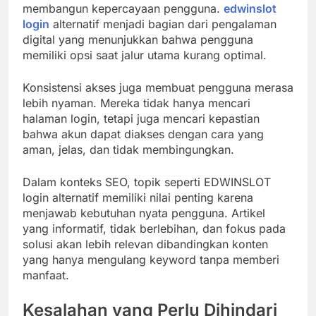
membangun kepercayaan pengguna.
edwinslot
login
alternatif menjadi bagian dari pengalaman
digital yang menunjukkan bahwa pengguna
memiliki opsi saat jalur utama kurang optimal.
Konsistensi akses juga membuat pengguna merasa
lebih nyaman. Mereka tidak hanya mencari
halaman login, tetapi juga mencari kepastian
bahwa akun dapat diakses dengan cara yang
aman, jelas, dan tidak membingungkan.
Dalam konteks SEO, topik seperti EDWINSLOT
login alternatif memiliki nilai penting karena
menjawab kebutuhan nyata pengguna. Artikel
yang informatif, tidak berlebihan, dan fokus pada
solusi akan lebih relevan dibandingkan konten
yang hanya mengulang keyword tanpa memberi
manfaat.
Kesalahan yang Perlu Dihindari