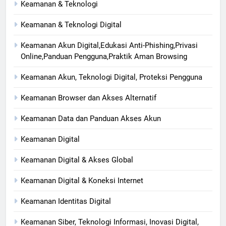
Keamanan & Teknologi
Keamanan & Teknologi Digital
Keamanan Akun Digital,Edukasi Anti-Phishing,Privasi
Online,Panduan Pengguna,Praktik Aman Browsing
Keamanan Akun, Teknologi Digital, Proteksi Pengguna
Keamanan Browser dan Akses Alternatif
Keamanan Data dan Panduan Akses Akun
Keamanan Digital
Keamanan Digital & Akses Global
Keamanan Digital & Koneksi Internet
Keamanan Identitas Digital
Keamanan Siber, Teknologi Informasi, Inovasi Digital,