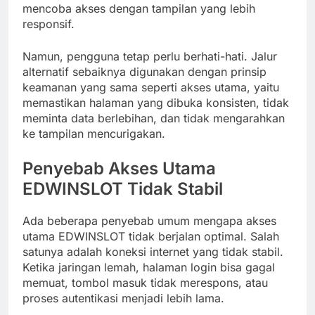
mencoba akses dengan tampilan yang lebih
responsif.
Namun, pengguna tetap perlu berhati-hati. Jalur
alternatif sebaiknya digunakan dengan prinsip
keamanan yang sama seperti akses utama, yaitu
memastikan halaman yang dibuka konsisten, tidak
meminta data berlebihan, dan tidak mengarahkan
ke tampilan mencurigakan.
Penyebab Akses Utama
EDWINSLOT Tidak Stabil
Ada beberapa penyebab umum mengapa akses
utama EDWINSLOT tidak berjalan optimal. Salah
satunya adalah koneksi internet yang tidak stabil.
Ketika jaringan lemah, halaman login bisa gagal
memuat, tombol masuk tidak merespons, atau
proses autentikasi menjadi lebih lama.