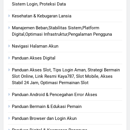
Sistem Login, Proteksi Data
Kesehatan & Kebugaran Lansia
Manajemen Beban,Stabilitas Sistem,Platform
Digital,Optimasi Infrastruktur,Pengalaman Pengguna
Navigasi Halaman Akun
Panduan Akses Digital
Panduan Akses Slot, Tips Login Aman, Strategi Bermain
Slot Online, Link Resmi Kaya787, Slot Mobile, Akses
Stabil 24 Jam, Optimasi Permainan Slot
Panduan Android & Pencegahan Error Akses
Panduan Bermain & Edukasi Pemain
Panduan Browser dan Login Akun