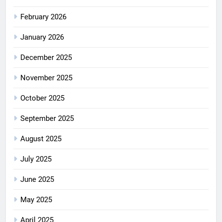
February 2026
January 2026
December 2025
November 2025
October 2025
September 2025
August 2025
July 2025
June 2025
May 2025
April 2025