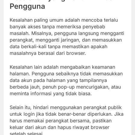
Pengguna
Kesalahan paling umum adalah mencoba terlalu
banyak akses tanpa memeriksa penyebab
masalah. Misalnya, pengguna langsung mengganti
perangkat, mengganti jaringan, dan memasukkan
data berkali-kali tanpa memastikan apakah
masalahnya berasal dari browser.
Kesalahan lain adalah mengabaikan keamanan
halaman. Pengguna sebaiknya tidak memasukkan
data akun pada halaman yang tampilannya
berbeda jauh, penuh pop-up mencurigakan, atau
meminta informasi yang tidak biasa.
Selain itu, hindari menggunakan perangkat publik
untuk login jika tidak benar-benar diperlukan. Jika
harus memakai perangkat bersama, pastikan
keluar dari akun dan hapus riwayat browser
setelah selesai.