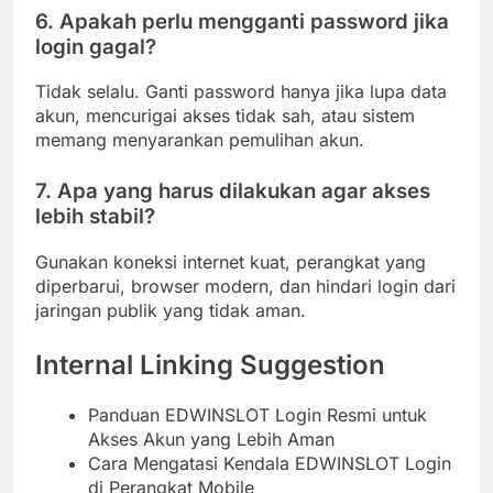
6. Apakah perlu mengganti password jika
login gagal?
Tidak selalu. Ganti password hanya jika lupa data
akun, mencurigai akses tidak sah, atau sistem
memang menyarankan pemulihan akun.
7. Apa yang harus dilakukan agar akses
lebih stabil?
Gunakan koneksi internet kuat, perangkat yang
diperbarui, browser modern, dan hindari login dari
jaringan publik yang tidak aman.
Internal Linking Suggestion
Panduan EDWINSLOT Login Resmi untuk
Akses Akun yang Lebih Aman
Cara Mengatasi Kendala EDWINSLOT Login
di Perangkat Mobile