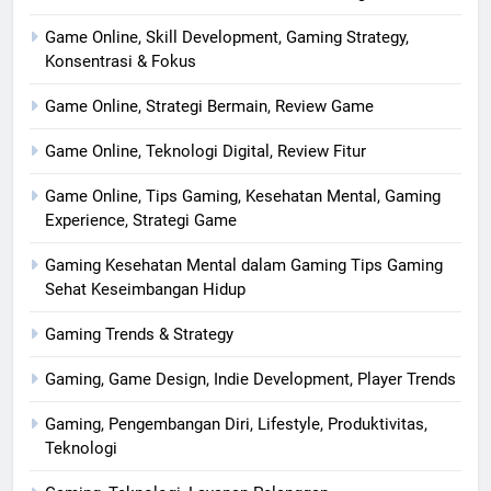
Game Online, Skill Development, Gaming Strategy,
Konsentrasi & Fokus
Game Online, Strategi Bermain, Review Game
Game Online, Teknologi Digital, Review Fitur
Game Online, Tips Gaming, Kesehatan Mental, Gaming
Experience, Strategi Game
Gaming Kesehatan Mental dalam Gaming Tips Gaming
Sehat Keseimbangan Hidup
Gaming Trends & Strategy
Gaming, Game Design, Indie Development, Player Trends
Gaming, Pengembangan Diri, Lifestyle, Produktivitas,
Teknologi