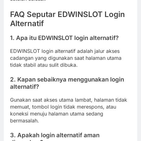
FAQ Seputar EDWINSLOT Login
Alternatif
1. Apa itu EDWINSLOT login alternatif?
EDWINSLOT login alternatif adalah jalur akses
cadangan yang digunakan saat halaman utama
tidak stabil atau sulit dibuka.
2. Kapan sebaiknya menggunakan login
alternatif?
Gunakan saat akses utama lambat, halaman tidak
memuat, tombol login tidak merespons, atau
koneksi menuju halaman utama sedang
bermasalah.
3. Apakah login alternatif aman