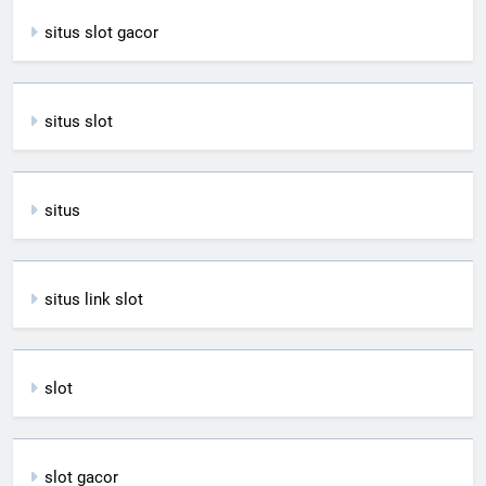
situs slot gacor
situs slot
situs
situs link slot
slot
slot gacor