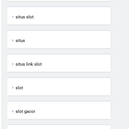
situs slot
situs
situs link slot
slot
slot gacor