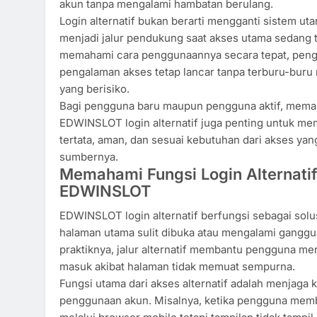
akun tanpa mengalami hambatan berulang.
Login alternatif bukan berarti mengganti sistem ut
menjadi jalur pendukung saat akses utama sedang t
memahami cara penggunaannya secara tepat, pen
pengalaman akses tetap lancar tanpa terburu-buru
yang berisiko.
Bagi pengguna baru maupun pengguna aktif, mema
EDWINSLOT login alternatif juga penting untuk m
tertata, aman, dan sesuai kebutuhan dari akses yang
sumbernya.
Memahami Fungsi Login Alternati
EDWINSLOT
EDWINSLOT login alternatif berfungsi sebagai solu
halaman utama sulit dibuka atau mengalami gangg
praktiknya, jalur alternatif membantu pengguna men
masuk akibat halaman tidak memuat sempurna.
Fungsi utama dari akses alternatif adalah menjaga k
penggunaan akun. Misalnya, ketika pengguna mem