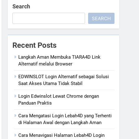
Search
SEARCH
Recent Posts
Langkah Aman Membuka TIARA4D Link
Alternatif melalui Browser
EDWINSLOT Login Alternatif sebagai Solusi
Saat Akses Utama Tidak Stabil
Login Edwinslot Lewat Chrome dengan
Panduan Praktis
Cara Mengatasi Login Lebah4D yang Terhenti
di Halaman Awal dengan Langkah Aman
Cara Menavigasi Halaman Lebah4D Login