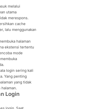
suk melalui
aman utama
tidak merespons.
ersihkan cache
ler, lalu menggunakan
t membuka halaman
a ekstensi tertentu
mencoba mode
au membuka
da.
la login sering kali
a. Yang penting
halaman yang tidak
n halaman.
n Login
es login. Saat