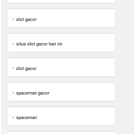
slot gacor
situs slot gacor hari ini
slot gacor
spaceman gacor
spaceman