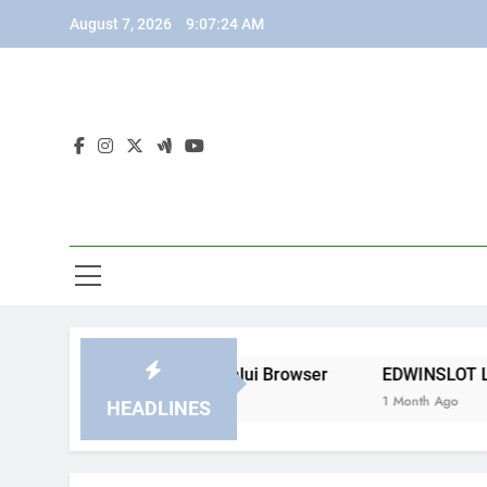
Skip
August 7, 2026
9:07:25 AM
to
content
Pub
Publikasik
 Alternatif melalui Browser
EDWINSLOT Login Alternat
1 Month Ago
HEADLINES