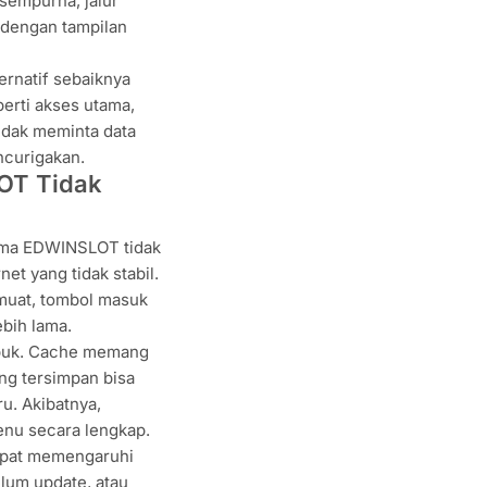
 sempurna, jalur
 dengan tampilan
ernatif sebaiknya
erti akses utama,
idak meminta data
ncurigakan.
OT Tidak
ma EDWINSLOT tidak
net yang tidak stabil.
emuat, tombol masuk
ebih lama.
puk. Cache memang
ng tersimpan bisa
u. Akibatnya,
enu secara lengkap.
dapat memengaruhi
elum update, atau