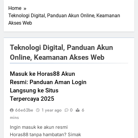
Home
Teknologi Digital, Panduan Akun Online, Keamanan
Akses Web
Teknologi Digital, Panduan Akun
Online, Keamanan Akses Web
Masuk ke Horas88 Akun
Resmi: Panduan Aman Login
Langsung ke Situs
Terpercaya 2025
66e62be
1 year ago
0
6
mins
Ingin masuk ke akun resmi
Horas88 tanpa hambatan? Simak