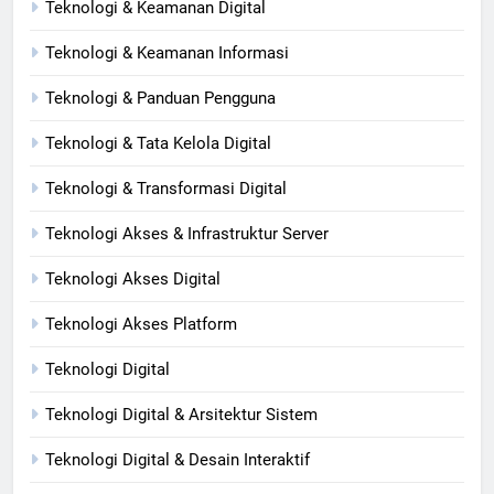
Teknologi & Keamanan Digital
Teknologi & Keamanan Informasi
Teknologi & Panduan Pengguna
Teknologi & Tata Kelola Digital
Teknologi & Transformasi Digital
Teknologi Akses & Infrastruktur Server
Teknologi Akses Digital
Teknologi Akses Platform
Teknologi Digital
Teknologi Digital & Arsitektur Sistem
Teknologi Digital & Desain Interaktif