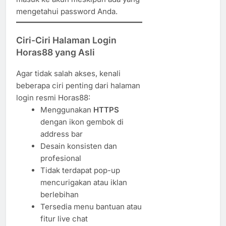
mengetahui password Anda.
Ciri-Ciri Halaman Login
Horas88 yang Asli
Agar tidak salah akses, kenali
beberapa ciri penting dari halaman
login resmi Horas88:
Menggunakan
HTTPS
dengan ikon gembok di
address bar
Desain konsisten dan
profesional
Tidak terdapat pop-up
mencurigakan atau iklan
berlebihan
Tersedia menu bantuan atau
fitur live chat