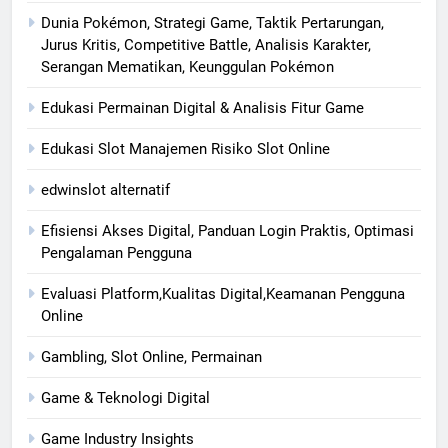
Dunia Pokémon, Strategi Game, Taktik Pertarungan,
Jurus Kritis, Competitive Battle, Analisis Karakter,
Serangan Mematikan, Keunggulan Pokémon
Edukasi Permainan Digital & Analisis Fitur Game
Edukasi Slot Manajemen Risiko Slot Online
edwinslot alternatif
Efisiensi Akses Digital, Panduan Login Praktis, Optimasi
Pengalaman Pengguna
Evaluasi Platform,Kualitas Digital,Keamanan Pengguna
Online
Gambling, Slot Online, Permainan
Game & Teknologi Digital
Game Industry Insights