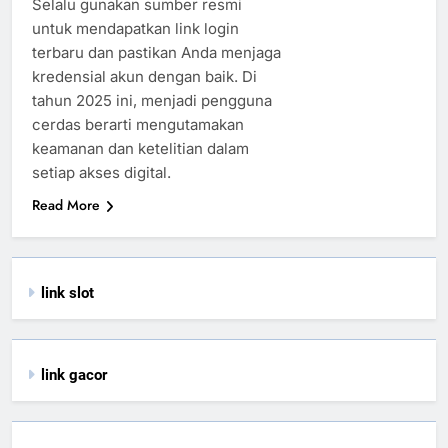
Selalu gunakan sumber resmi
untuk mendapatkan link login
terbaru dan pastikan Anda menjaga
kredensial akun dengan baik. Di
tahun 2025 ini, menjadi pengguna
cerdas berarti mengutamakan
keamanan dan ketelitian dalam
setiap akses digital.
Read More
link slot
link gacor