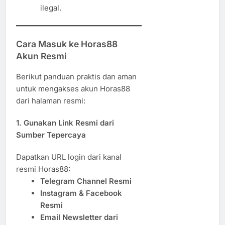
ilegal.
Cara Masuk ke Horas88
Akun Resmi
Berikut panduan praktis dan aman
untuk mengakses akun Horas88
dari halaman resmi:
1.
Gunakan Link Resmi dari
Sumber Tepercaya
Dapatkan URL login dari kanal
resmi Horas88:
Telegram Channel Resmi
Instagram & Facebook
Resmi
Email Newsletter dari