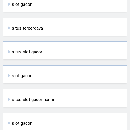
slot gacor
situs terpercaya
situs slot gacor
slot gacor
situs slot gacor hari ini
slot gacor