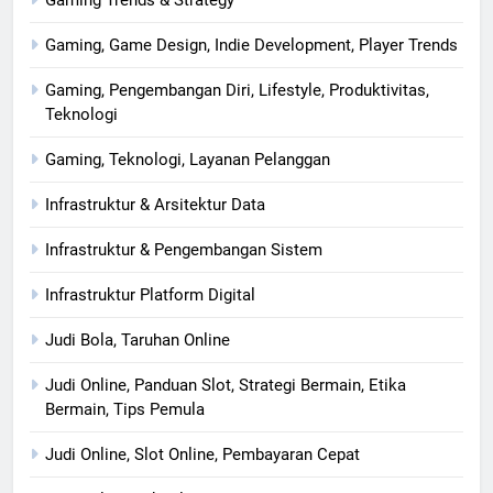
Gaming Trends & Strategy
Gaming, Game Design, Indie Development, Player Trends
Gaming, Pengembangan Diri, Lifestyle, Produktivitas,
Teknologi
Gaming, Teknologi, Layanan Pelanggan
Infrastruktur & Arsitektur Data
Infrastruktur & Pengembangan Sistem
Infrastruktur Platform Digital
Judi Bola, Taruhan Online
Judi Online, Panduan Slot, Strategi Bermain, Etika
Bermain, Tips Pemula
Judi Online, Slot Online, Pembayaran Cepat