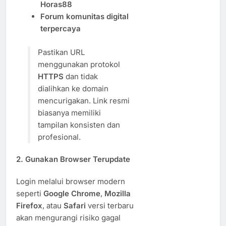
Horas88
Forum komunitas digital
terpercaya
Pastikan URL
menggunakan protokol
HTTPS
dan tidak
dialihkan ke domain
mencurigakan. Link resmi
biasanya memiliki
tampilan konsisten dan
profesional.
2.
Gunakan Browser Terupdate
Login melalui browser modern
seperti
Google Chrome
,
Mozilla
Firefox
, atau
Safari
versi terbaru
akan mengurangi risiko gagal