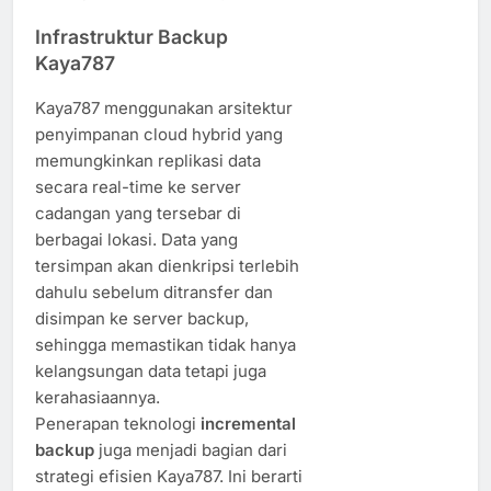
Infrastruktur Backup
Kaya787
Kaya787 menggunakan arsitektur
penyimpanan cloud hybrid yang
memungkinkan replikasi data
secara real-time ke server
cadangan yang tersebar di
berbagai lokasi. Data yang
tersimpan akan dienkripsi terlebih
dahulu sebelum ditransfer dan
disimpan ke server backup,
sehingga memastikan tidak hanya
kelangsungan data tetapi juga
kerahasiaannya.
Penerapan teknologi
incremental
backup
juga menjadi bagian dari
strategi efisien Kaya787. Ini berarti