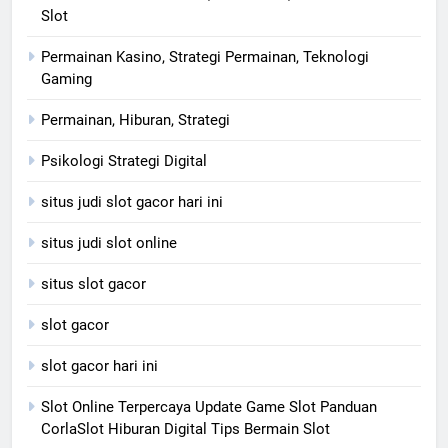
Slot
Permainan Kasino, Strategi Permainan, Teknologi
Gaming
Permainan, Hiburan, Strategi
Psikologi Strategi Digital
situs judi slot gacor hari ini
situs judi slot online
situs slot gacor
slot gacor
slot gacor hari ini
Slot Online Terpercaya Update Game Slot Panduan
CorlaSlot Hiburan Digital Tips Bermain Slot