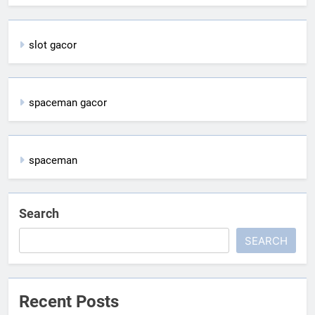
slot gacor
spaceman gacor
spaceman
Search
SEARCH
Recent Posts