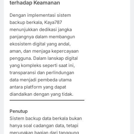
terhadap Keamanan
Dengan implementasi sistem
backup berkala, Kaya787
menunjukkan dedikasi jangka
panjangnya dalam membangun
ekosistem digital yang andal,
aman, dan menjaga kepercayaan
pengguna. Dalam lanskap digital
yang kompleks seperti saat ini,
transparansi dan perlindungan
data menjadi pembeda utama
antara platform yang dapat
diandalkan dengan yang tidak.
Penutup
Sistem backup data berkala bukan
hanya soal cadangan data, tetapi
merupakan bagian dari tanggung