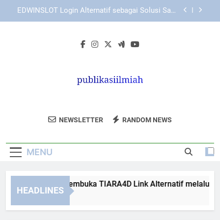
Skip
Login Edwinslot Lewat Chrome dengan Panduan
to
Praktis
content
Cara Mengatasi Login Lebah4D yang Terhenti di
Halaman Awal dengan Langkah Aman
Langkah Aman Membuka TIARA4D Link Alternatif
melalui Browser
EDWINSLOT Login Alternatif sebagai Solusi Saat
Akses Utama Tidak Stabil
Login Edwinslot Lewat Chrome dengan Panduan
Praktis
Publikasi Ilmiah
Publikasikan Hasil Penelitian Dan Jurnal
Cara Mengatasi Login Lebah4D yang Terhenti di
NEWSLETTER
RANDOM NEWS
Halaman Awal dengan Langkah Aman
Ilmiah Anda Di Publikasi Ilmiah. Platform
Untuk Akademisi Dan Profesional.
MENU
ngkah Aman Membuka TIARA4D Link Alternatif melalui Brow
HEADLINES
Weeks Ago