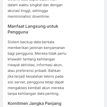
dalam waktu singkat dan dengan
akurasi tinggi, sehingga
meminimalisir downtime.
Manfaat Langsung untuk
Pengguna
Sistem backup data berkala
memberikan jaminan kenyamanan
bagi pengguna. Mereka tidak perlu
khawatir tentang kehilangan
riwayat aktivitas, informasi akun,
atau preferensi pribadi. Bahkan
jika terjadi kesalahan teknis pada
sisi server, pengguna tetap dapat
mengakses kembali akun mereka
tanpa kehilangan data penting.
Komitmen Jangka Panjang