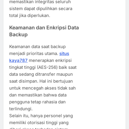
memastikan integritas seluruh
sistem dapat dipulihkan secara
total jika diperlukan.
Keamanan dan Enkripsi Data
Backup
Keamanan data saat backup
menjadi prioritas utama.
situs
kaya787
menerapkan enkripsi
tingkat tinggi (AES-256) baik saat
data sedang ditransfer maupun
saat disimpan. Hal ini bertujuan
untuk mencegah akses tidak sah
dan memastikan bahwa data
pengguna tetap rahasia dan
terlindungi.
Selain itu, hanya personel yang
memiliki otorisasi tinggi yang