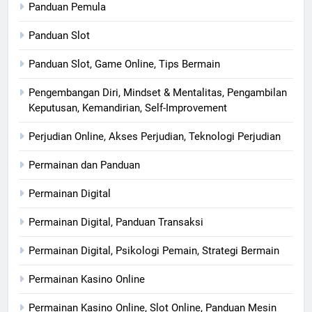
Panduan Pemula
Panduan Slot
Panduan Slot, Game Online, Tips Bermain
Pengembangan Diri, Mindset & Mentalitas, Pengambilan
Keputusan, Kemandirian, Self-Improvement
Perjudian Online, Akses Perjudian, Teknologi Perjudian
Permainan dan Panduan
Permainan Digital
Permainan Digital, Panduan Transaksi
Permainan Digital, Psikologi Pemain, Strategi Bermain
Permainan Kasino Online
Permainan Kasino Online, Slot Online, Panduan Mesin