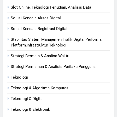
Slot Online, Teknologi Perjudian, Analisis Data
Solusi Kendala Akses Digital
Solusi Kendala Registrasi Digital
Stabilitas Sistem,Manajemen Trafik Digital,Performa
Platform,Infrastruktur Teknologi
Strategi Bermain & Analisa Waktu
Strategi Permainan & Analisis Perilaku Pengguna
Teknologi
Teknologi & Algoritma Komputasi
Teknologi & Digital
Teknologi & Elektronik