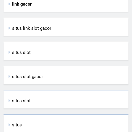
link gacor
situs link slot gacor
situs slot
situs slot gacor
situs slot
situs