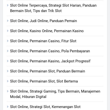
Slot Online Terpercaya, Strategi Slot Harian, Panduan
Bermain Slot, Tips dan Trik Slot
Slot Online, Judi Online, Panduan Pemain
Slot Online, Kasino Online, Permainan Kasino
Slot Online, Permainan Casino, Fitur Slot
Slot Online, Permainan Casino, Pola Pembayaran
Slot Online, Permainan Kasino, Jackpot Progresif
Slot Online, Permainan Slot, Panduan Bermain
Slot Online, Permainan Slot, Slot Bertema
Slot Online, Strategi Gaming, Tips Bermain, Manajemen
Modal, Hiburan Digital
Slot Online, Strategi Slot, Kemenangan Slot