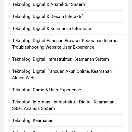
Teknologi Digital & Arsitektur Sistem
Teknologi Digital & Desain Interaktif
Teknologi Digital & Keamanan Informasi
Teknologi Digital Panduan Browser Keamanan Internet
Troubleshooting Website User Experience
Teknologi Digital, Infrastruktur, Keamanan Sistem
Teknologi Digital, Panduan Akun Online, Keamanan
Akses Web
Teknologi Game & User Experience
Teknologi Informasi, Infrastruktur Digital, Keamanan
Siber, Analisis Sistem
Teknologi Keamanan