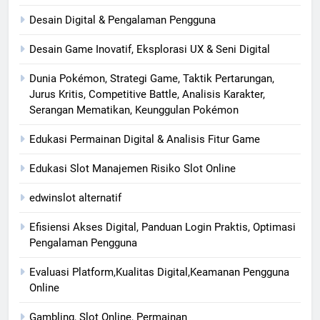
Desain Digital & Pengalaman Pengguna
Desain Game Inovatif, Eksplorasi UX & Seni Digital
Dunia Pokémon, Strategi Game, Taktik Pertarungan,
Jurus Kritis, Competitive Battle, Analisis Karakter,
Serangan Mematikan, Keunggulan Pokémon
Edukasi Permainan Digital & Analisis Fitur Game
Edukasi Slot Manajemen Risiko Slot Online
edwinslot alternatif
Efisiensi Akses Digital, Panduan Login Praktis, Optimasi
Pengalaman Pengguna
Evaluasi Platform,Kualitas Digital,Keamanan Pengguna
Online
Gambling, Slot Online, Permainan