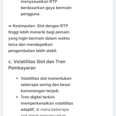
menyesuaikan RTP
berdasarkan gaya bermain
pengguna
.
➡
Kesimpulan:
Slot dengan RTP
tinggi lebih menarik bagi pemain
yang ingin bermain dalam waktu
lama dan mendapatkan
pengembalian lebih stabil.
c. Volatilitas Slot dan Tren
Pembayaran
Volatilitas slot menentukan
seberapa sering dan besar
kemenangan terjadi.
Tren digital terkini
memperkenalkan volatilitas
adaptif
, di mana beberapa
slot dapat menyesuaikan