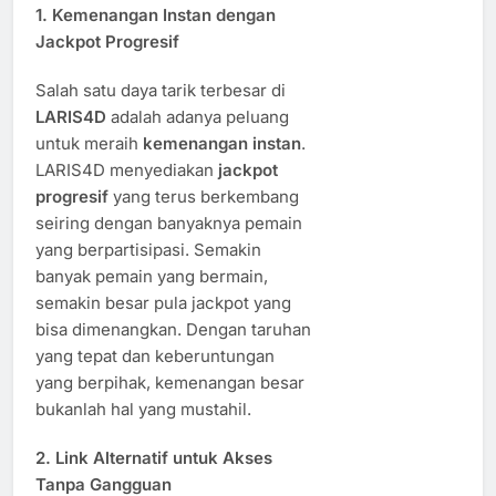
1. Kemenangan Instan dengan
Jackpot Progresif
Salah satu daya tarik terbesar di
LARIS4D
adalah adanya peluang
untuk meraih
kemenangan instan
.
LARIS4D menyediakan
jackpot
progresif
yang terus berkembang
seiring dengan banyaknya pemain
yang berpartisipasi. Semakin
banyak pemain yang bermain,
semakin besar pula jackpot yang
bisa dimenangkan. Dengan taruhan
yang tepat dan keberuntungan
yang berpihak, kemenangan besar
bukanlah hal yang mustahil.
2. Link Alternatif untuk Akses
Tanpa Gangguan