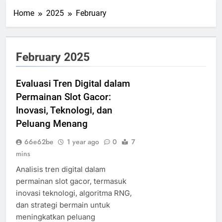
Home
2025
February
February 2025
Evaluasi Tren Digital dalam
Permainan Slot Gacor:
Inovasi, Teknologi, dan
Peluang Menang
66e62be
1 year ago
0
7
mins
Analisis tren digital dalam
permainan slot gacor, termasuk
inovasi teknologi, algoritma RNG,
dan strategi bermain untuk
meningkatkan peluang