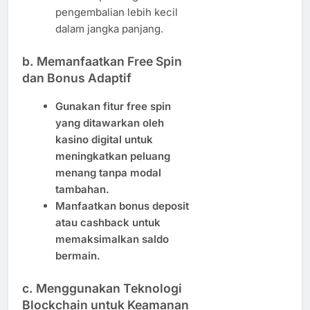
pengembalian lebih kecil
dalam jangka panjang.
b. Memanfaatkan Free Spin
dan Bonus Adaptif
Gunakan fitur free spin
yang ditawarkan oleh
kasino digital untuk
meningkatkan peluang
menang tanpa modal
tambahan.
Manfaatkan bonus deposit
atau cashback untuk
memaksimalkan saldo
bermain.
c. Menggunakan Teknologi
Blockchain untuk Keamanan