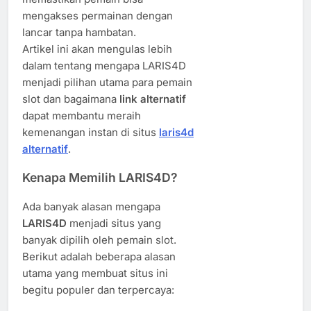
mengakses permainan dengan
lancar tanpa hambatan.
Artikel ini akan mengulas lebih
dalam tentang mengapa LARIS4D
menjadi pilihan utama para pemain
slot dan bagaimana
link alternatif
dapat membantu meraih
kemenangan instan di situs
laris4d
alternatif
.
Kenapa Memilih LARIS4D?
Ada banyak alasan mengapa
LARIS4D
menjadi situs yang
banyak dipilih oleh pemain slot.
Berikut adalah beberapa alasan
utama yang membuat situs ini
begitu populer dan terpercaya: