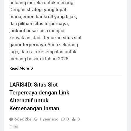
peluang mereka untuk menang.
Dengan
strategi yang tepat
,
manajemen bankroll yang bijak
,
dan
pilihan situs terpercaya
,
jackpot besar
bisa menjadi
kenyataan. Jadi, temukan
situs slot
gacor terpercaya
Anda sekarang
juga, dan raih kesempatan untuk
menang besar di tahun 2025!
Read More
LARIS4D: Situs Slot
Terpercaya dengan Link
Alternatif untuk
Kemenangan Instan
66e62be
1 year ago
0
8
mins