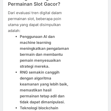
Permainan Slot Gacor?
Dari evaluasi tren digital dalam
permainan slot, beberapa poin
utama yang dapat disimpulkan
adalah:
Penggunaan AI dan
machine learning
meningkatkan pengalaman
bermain dan membantu
pemain menyesuaikan
strategi mereka.
RNG semakin canggih
dengan algoritma
keamanan yang lebih baik,
memastikan hasil
permainan tetap adil dan
tidak dapat dimanipulasi.
Teknologi blockchain