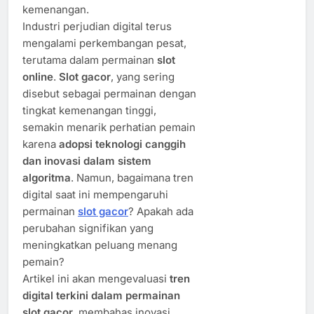
kemenangan.
Industri perjudian digital terus
mengalami perkembangan pesat,
terutama dalam permainan
slot
online
.
Slot gacor
, yang sering
disebut sebagai permainan dengan
tingkat kemenangan tinggi,
semakin menarik perhatian pemain
karena
adopsi teknologi canggih
dan inovasi dalam sistem
algoritma
. Namun, bagaimana tren
digital saat ini mempengaruhi
permainan
slot gacor
? Apakah ada
perubahan signifikan yang
meningkatkan peluang menang
pemain?
Artikel ini akan mengevaluasi
tren
digital terkini dalam permainan
slot gacor
, membahas inovasi