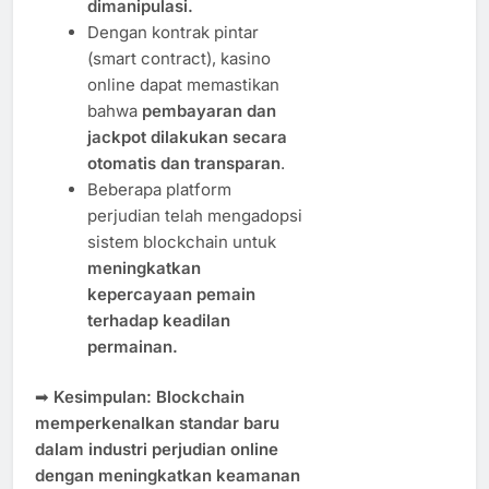
dimanipulasi.
Dengan kontrak pintar
(smart contract), kasino
online dapat memastikan
bahwa
pembayaran dan
jackpot dilakukan secara
otomatis dan transparan
.
Beberapa platform
perjudian telah mengadopsi
sistem blockchain untuk
meningkatkan
kepercayaan pemain
terhadap keadilan
permainan.
➡
Kesimpulan:
Blockchain
memperkenalkan standar baru
dalam industri perjudian online
dengan meningkatkan keamanan