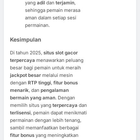
yang
adil
dan
terjamin
,
sehingga pemain merasa
aman dalam setiap sesi
permainan.
Kesimpulan
Di tahun 2025,
situs slot gacor
terpercaya
menawarkan peluang
besar bagi pemain untuk meraih
jackpot besar
melalui mesin
dengan
RTP tinggi
,
fitur bonus
menarik
, dan
pengalaman
bermain yang aman
. Dengan
memilih situs yang
terpercaya
dan
terlisensi
, pemain dapat menikmati
permainan dengan lebih tenang,
sambil memanfaatkan berbagai
fitur bonus
yang meningkatkan