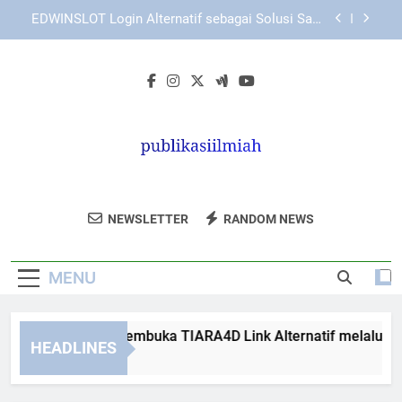
Skip
Login Edwinslot Lewat Chrome dengan Panduan
to
Praktis
content
Cara Mengatasi Login Lebah4D yang Terhenti di
Halaman Awal dengan Langkah Aman
Langkah Aman Membuka TIARA4D Link Alternatif
melalui Browser
EDWINSLOT Login Alternatif sebagai Solusi Saat
Akses Utama Tidak Stabil
Login Edwinslot Lewat Chrome dengan Panduan
Praktis
Publikasi Ilmiah
Publikasikan Hasil Penelitian Dan Jurnal
Cara Mengatasi Login Lebah4D yang Terhenti di
NEWSLETTER
RANDOM NEWS
Halaman Awal dengan Langkah Aman
Ilmiah Anda Di Publikasi Ilmiah. Platform
Untuk Akademisi Dan Profesional.
MENU
ngkah Aman Membuka TIARA4D Link Alternatif melalui Brows
HEADLINES
Weeks Ago