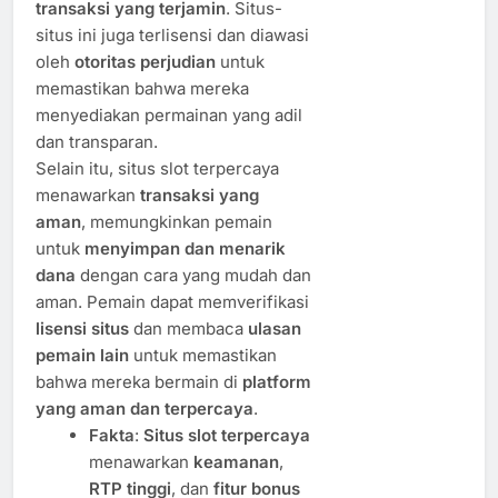
transaksi yang terjamin
. Situs-
situs ini juga terlisensi dan diawasi
oleh
otoritas perjudian
untuk
memastikan bahwa mereka
menyediakan permainan yang adil
dan transparan.
Selain itu, situs slot terpercaya
menawarkan
transaksi yang
aman
, memungkinkan pemain
untuk
menyimpan dan menarik
dana
dengan cara yang mudah dan
aman. Pemain dapat memverifikasi
lisensi situs
dan membaca
ulasan
pemain lain
untuk memastikan
bahwa mereka bermain di
platform
yang aman dan terpercaya
.
Fakta
:
Situs slot terpercaya
menawarkan
keamanan
,
RTP tinggi
, dan
fitur bonus