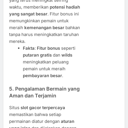
yang terus meningkat seiring
waktu, memberikan
potensi hadiah
yang sangat besar
. Fitur bonus ini
memungkinkan pemain untuk
meraih
kemenangan besar
bahkan
tanpa harus meningkatkan taruhan
mereka.
Fakta
:
Fitur bonus
seperti
putaran gratis
dan
wilds
meningkatkan peluang
pemain untuk meraih
pembayaran besar
.
5.
Pengalaman Bermain yang
Aman dan Terjamin
Situs
slot gacor terpercaya
memastikan bahwa setiap
permainan diatur dengan
aturan