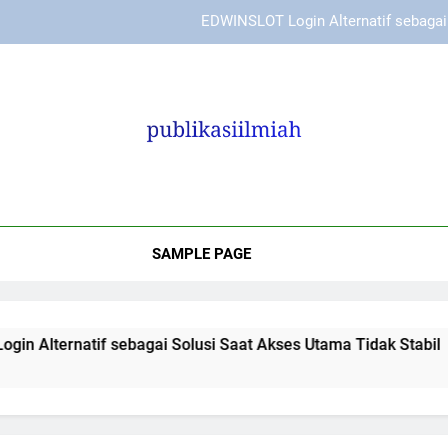
EDWINSLOT Login Alternatif sebagai
Login Edwinslot
Cara Mengatasi Login Lebah4D yang Terhenti 
Langkah Aman Membuka TIAR
likasi Ilmiah
EDWINSLOT Login Alternatif sebagai
an Hasil Penelitian Dan Jurnal Ilmiah Anda Di Publikasi Ilmiah
Login Edwinslot
SAMPLE PAGE
Cara Mengatasi Login Lebah4D yang Terhenti 
if sebagai Solusi Saat Akses Utama Tidak Stabil
Login 
2 Month