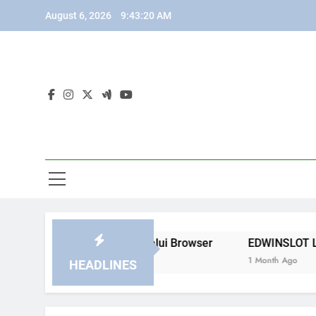
Skip
August 6, 2026
9:43:21 AM
to
content
Pub
Publikasik
 Alternatif melalui Browser
EDWINSLOT Login Alternat
1 Month Ago
HEADLINES