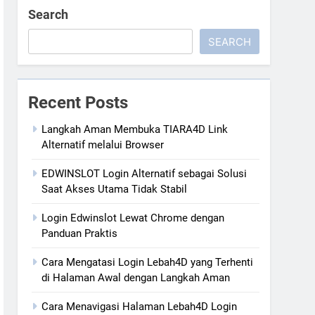
Search
SEARCH
Recent Posts
Langkah Aman Membuka TIARA4D Link
Alternatif melalui Browser
EDWINSLOT Login Alternatif sebagai Solusi
Saat Akses Utama Tidak Stabil
Login Edwinslot Lewat Chrome dengan
Panduan Praktis
Cara Mengatasi Login Lebah4D yang Terhenti
di Halaman Awal dengan Langkah Aman
Cara Menavigasi Halaman Lebah4D Login