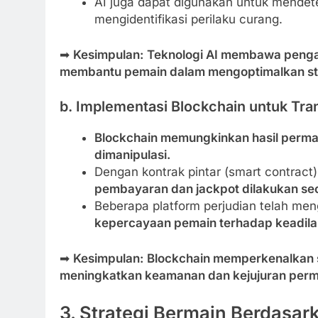
AI juga dapat digunakan untuk mendet
mengidentifikasi perilaku curang.
➡
Kesimpulan:
Teknologi AI membawa pengal
membantu pemain dalam mengoptimalkan str
b. Implementasi Blockchain untuk Tr
Blockchain memungkinkan hasil permain
dimanipulasi.
Dengan kontrak pintar (smart contract
pembayaran dan jackpot dilakukan sec
Beberapa platform perjudian telah me
kepercayaan pemain terhadap keadila
➡
Kesimpulan:
Blockchain memperkenalkan st
meningkatkan keamanan dan kejujuran perm
3. Strategi Bermain Berdasark