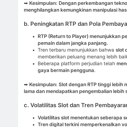
➡
Kesimpulan:
Dengan perkembangan teknolo
menghilangkan kemungkinan manipulasi hasi
b. Peningkatan RTP dan Pola Pembay
RTP (Return to Player) menunjukkan 
pemain dalam jangka panjang.
Tren terbaru menunjukkan bahwa
slot
memberikan peluang menang lebih baik
Beberapa platform perjudian telah
meng
gaya bermain pengguna
.
➡
Kesimpulan:
Slot dengan RTP tinggi lebih
lama dan mendapatkan pengembalian lebih st
c. Volatilitas Slot dan Tren Pembayara
Volatilitas slot menentukan seberapa 
Tren digital terkini memperkenalkan vol