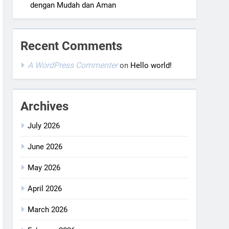
dengan Mudah dan Aman
Recent Comments
A WordPress Commenter
on
Hello world!
Archives
July 2026
June 2026
May 2026
April 2026
March 2026