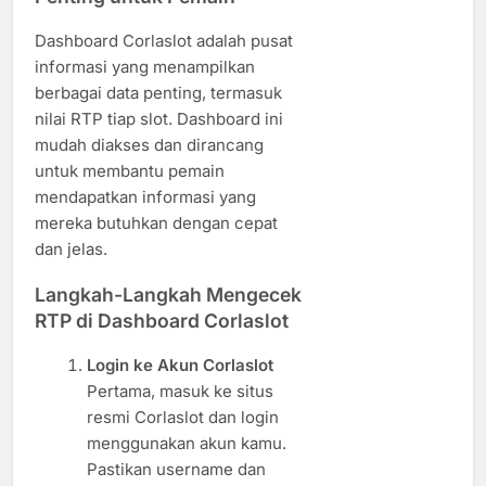
Dashboard Corlaslot adalah pusat
informasi yang menampilkan
berbagai data penting, termasuk
nilai RTP tiap slot. Dashboard ini
mudah diakses dan dirancang
untuk membantu pemain
mendapatkan informasi yang
mereka butuhkan dengan cepat
dan jelas.
Langkah-Langkah Mengecek
RTP di Dashboard Corlaslot
Login ke Akun Corlaslot
Pertama, masuk ke situs
resmi Corlaslot dan login
menggunakan akun kamu.
Pastikan username dan