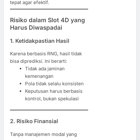
tepat agar efektif.
Risiko dalam Slot 4D yang
Harus Diwaspadai
1. Ketidakpastian Hasil
Karena berbasis RNG, hasil tidak
bisa diprediksi. Ini berarti:
Tidak ada jaminan
kemenangan
Pola tidak selalu konsisten
Keputusan harus berbasis
kontrol, bukan spekulasi
2. Risiko Finansial
Tanpa manajemen modal yang