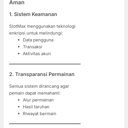
Aman
1. Sistem Keamanan
SlotMax menggunakan teknologi
enkripsi untuk melindungi:
Data pengguna
Transaksi
Aktivitas akun
2. Transparansi Permainan
Semua sistem dirancang agar
pemain dapat memahami:
Alur permainan
Hasil taruhan
Riwayat bermain