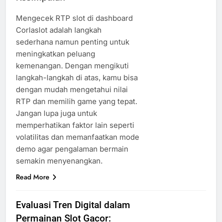
Mengecek RTP slot di dashboard
Corlaslot adalah langkah
sederhana namun penting untuk
meningkatkan peluang
kemenangan. Dengan mengikuti
langkah-langkah di atas, kamu bisa
dengan mudah mengetahui nilai
RTP dan memilih game yang tepat.
Jangan lupa juga untuk
memperhatikan faktor lain seperti
volatilitas dan memanfaatkan mode
demo agar pengalaman bermain
semakin menyenangkan.
Read More
Evaluasi Tren Digital dalam
Permainan Slot Gacor: