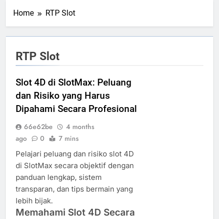
Home
RTP Slot
RTP Slot
Slot 4D di SlotMax: Peluang
dan Risiko yang Harus
Dipahami Secara Profesional
66e62be
4 months
ago
0
7 mins
Pelajari peluang dan risiko slot 4D
di SlotMax secara objektif dengan
panduan lengkap, sistem
transparan, dan tips bermain yang
lebih bijak.
Memahami Slot 4D Secara