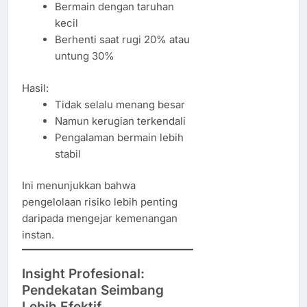
Bermain dengan taruhan
kecil
Berhenti saat rugi 20% atau
untung 30%
Hasil:
Tidak selalu menang besar
Namun kerugian terkendali
Pengalaman bermain lebih
stabil
Ini menunjukkan bahwa
pengelolaan risiko lebih penting
daripada mengejar kemenangan
instan.
Insight Profesional:
Pendekatan Seimbang
Lebih Efektif