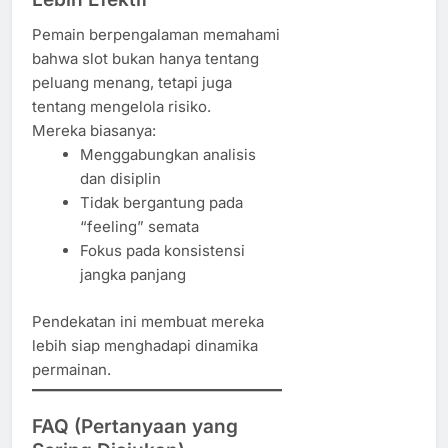
Pemain berpengalaman memahami
bahwa slot bukan hanya tentang
peluang menang, tetapi juga
tentang mengelola risiko.
Mereka biasanya:
Menggabungkan analisis
dan disiplin
Tidak bergantung pada
“feeling” semata
Fokus pada konsistensi
jangka panjang
Pendekatan ini membuat mereka
lebih siap menghadapi dinamika
permainan.
FAQ (Pertanyaan yang