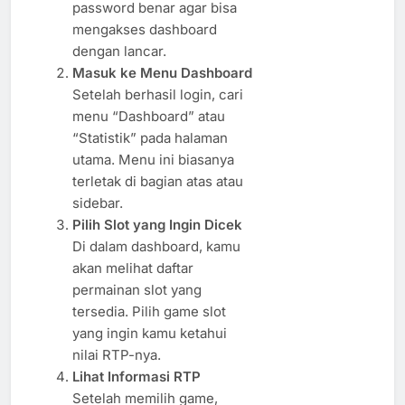
password benar agar bisa
mengakses dashboard
dengan lancar.
Masuk ke Menu Dashboard
Setelah berhasil login, cari
menu “Dashboard” atau
“Statistik” pada halaman
utama. Menu ini biasanya
terletak di bagian atas atau
sidebar.
Pilih Slot yang Ingin Dicek
Di dalam dashboard, kamu
akan melihat daftar
permainan slot yang
tersedia. Pilih game slot
yang ingin kamu ketahui
nilai RTP-nya.
Lihat Informasi RTP
Setelah memilih game,