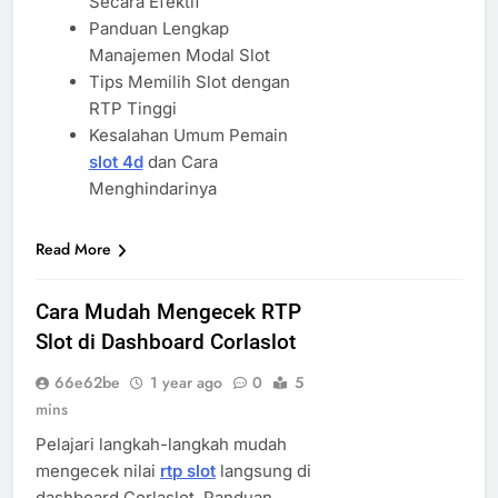
Secara Efektif
Panduan Lengkap
Manajemen Modal Slot
Tips Memilih Slot dengan
RTP Tinggi
Kesalahan Umum Pemain
slot 4d
dan Cara
Menghindarinya
Read More
Cara Mudah Mengecek RTP
Slot di Dashboard Corlaslot
66e62be
1 year ago
0
5
mins
Pelajari langkah-langkah mudah
mengecek nilai
rtp slot
langsung di
dashboard Corlaslot. Panduan