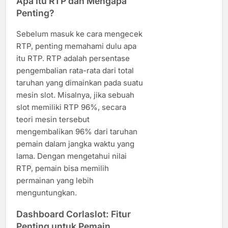
Apa Itu RTP dan Mengapa
Penting?
Sebelum masuk ke cara mengecek
RTP, penting memahami dulu apa
itu RTP. RTP adalah persentase
pengembalian rata-rata dari total
taruhan yang dimainkan pada suatu
mesin slot. Misalnya, jika sebuah
slot memiliki RTP 96%, secara
teori mesin tersebut
mengembalikan 96% dari taruhan
pemain dalam jangka waktu yang
lama. Dengan mengetahui nilai
RTP, pemain bisa memilih
permainan yang lebih
menguntungkan.
Dashboard Corlaslot: Fitur
Penting untuk Pemain