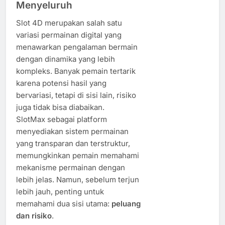
Menyeluruh
Slot 4D merupakan salah satu
variasi permainan digital yang
menawarkan pengalaman bermain
dengan dinamika yang lebih
kompleks. Banyak pemain tertarik
karena potensi hasil yang
bervariasi, tetapi di sisi lain, risiko
juga tidak bisa diabaikan.
SlotMax sebagai platform
menyediakan sistem permainan
yang transparan dan terstruktur,
memungkinkan pemain memahami
mekanisme permainan dengan
lebih jelas. Namun, sebelum terjun
lebih jauh, penting untuk
memahami dua sisi utama:
peluang
dan risiko
.