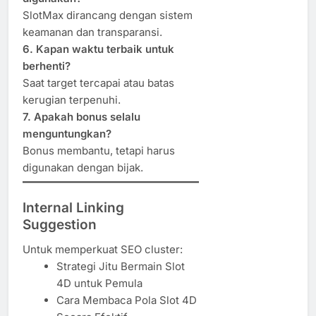
SlotMax dirancang dengan sistem
keamanan dan transparansi.
6. Kapan waktu terbaik untuk
berhenti?
Saat target tercapai atau batas
kerugian terpenuhi.
7. Apakah bonus selalu
menguntungkan?
Bonus membantu, tetapi harus
digunakan dengan bijak.
Internal Linking
Suggestion
Untuk memperkuat SEO cluster:
Strategi Jitu Bermain Slot
4D untuk Pemula
Cara Membaca Pola Slot 4D