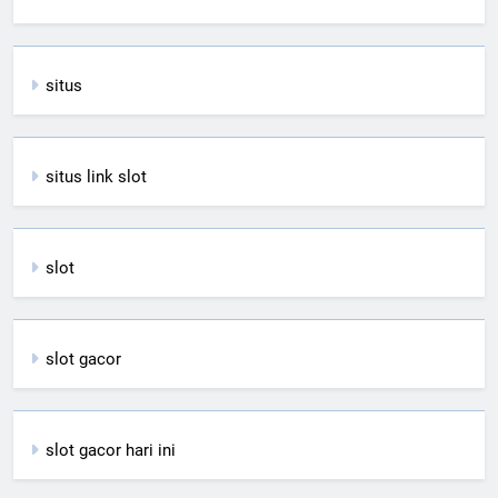
situs
situs link slot
slot
slot gacor
slot gacor hari ini