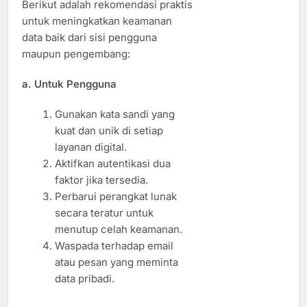
Berikut adalah rekomendasi praktis
untuk meningkatkan keamanan
data baik dari sisi pengguna
maupun pengembang:
a. Untuk Pengguna
Gunakan kata sandi yang
kuat dan unik di setiap
layanan digital.
Aktifkan autentikasi dua
faktor jika tersedia.
Perbarui perangkat lunak
secara teratur untuk
menutup celah keamanan.
Waspada terhadap email
atau pesan yang meminta
data pribadi.