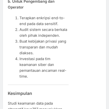
b. Untuk Pengembang dan
Operator
Terapkan enkripsi end-to-
end pada data sensitif.
Audit sistem secara berkala
oleh pihak independen.
Buat kebijakan privasi yang
transparan dan mudah
diakses.
Investasi pada tim
keamanan siber dan
pemantauan ancaman real-
time.
Kesimpulan
Studi keamanan data pada