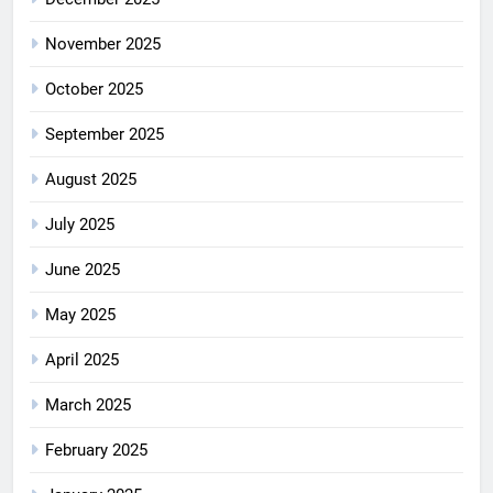
November 2025
October 2025
September 2025
August 2025
July 2025
June 2025
May 2025
April 2025
March 2025
February 2025