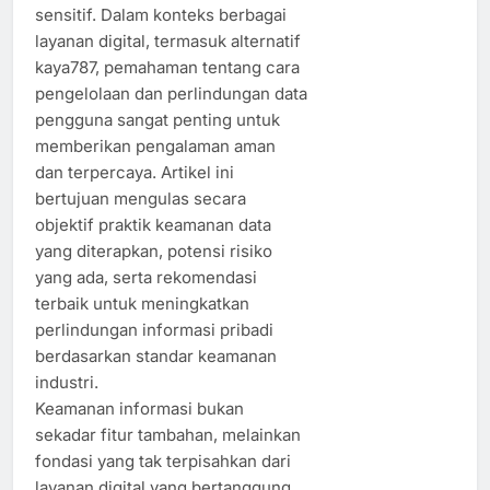
sensitif. Dalam konteks berbagai
layanan digital, termasuk alternatif
kaya787, pemahaman tentang cara
pengelolaan dan perlindungan data
pengguna sangat penting untuk
memberikan pengalaman aman
dan terpercaya. Artikel ini
bertujuan mengulas secara
objektif praktik keamanan data
yang diterapkan, potensi risiko
yang ada, serta rekomendasi
terbaik untuk meningkatkan
perlindungan informasi pribadi
berdasarkan standar keamanan
industri.
Keamanan informasi bukan
sekadar fitur tambahan, melainkan
fondasi yang tak terpisahkan dari
layanan digital yang bertanggung