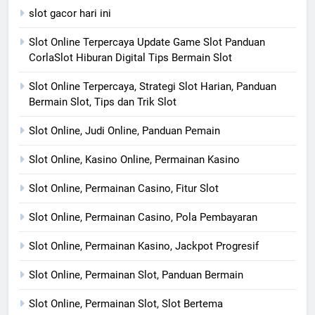
slot gacor hari ini
Slot Online Terpercaya Update Game Slot Panduan
CorlaSlot Hiburan Digital Tips Bermain Slot
Slot Online Terpercaya, Strategi Slot Harian, Panduan
Bermain Slot, Tips dan Trik Slot
Slot Online, Judi Online, Panduan Pemain
Slot Online, Kasino Online, Permainan Kasino
Slot Online, Permainan Casino, Fitur Slot
Slot Online, Permainan Casino, Pola Pembayaran
Slot Online, Permainan Kasino, Jackpot Progresif
Slot Online, Permainan Slot, Panduan Bermain
Slot Online, Permainan Slot, Slot Bertema