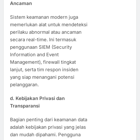
Ancaman
Sistem keamanan modern juga
memerlukan alat untuk mendeteksi
perilaku abnormal atau ancaman
secara real-time. Ini termasuk
penggunaan SIEM (Security
Information and Event
Management), firewall tingkat
lanjut, serta tim respon insiden
yang siap menangani potensi
pelanggaran.
d. Kebijakan Privasi dan
Transparansi
Bagian penting dari keamanan data
adalah kebijakan privasi yang jelas
dan mudah dipahami. Pengguna