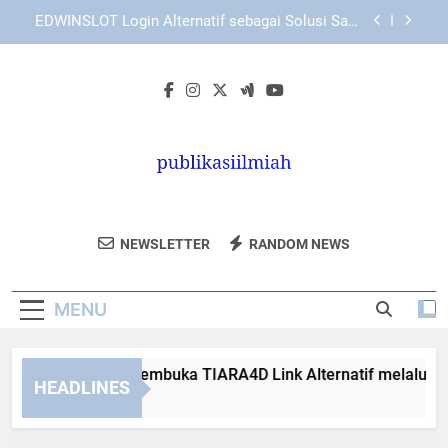
Skip
Login Edwinslot Lewat Chrome dengan Panduan
to
Praktis
content
Cara Mengatasi Login Lebah4D yang Terhenti di
Halaman Awal dengan Langkah Aman
Langkah Aman Membuka TIARA4D Link Alternatif
melalui Browser
EDWINSLOT Login Alternatif sebagai Solusi Saat
Akses Utama Tidak Stabil
Login Edwinslot Lewat Chrome dengan Panduan
Praktis
Publikasi Ilmiah
Publikasikan Hasil Penelitian Dan Jurnal
Cara Mengatasi Login Lebah4D yang Terhenti di
NEWSLETTER
RANDOM NEWS
Halaman Awal dengan Langkah Aman
Ilmiah Anda Di Publikasi Ilmiah. Platform
Untuk Akademisi Dan Profesional.
MENU
ngkah Aman Membuka TIARA4D Link Alternatif melalui Brow
HEADLINES
Weeks Ago