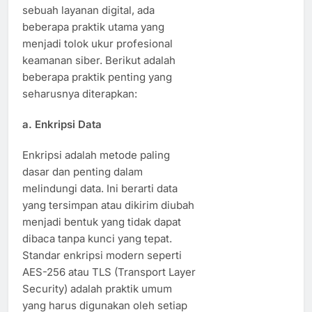
sebuah layanan digital, ada
beberapa praktik utama yang
menjadi tolok ukur profesional
keamanan siber. Berikut adalah
beberapa praktik penting yang
seharusnya diterapkan:
a. Enkripsi Data
Enkripsi adalah metode paling
dasar dan penting dalam
melindungi data. Ini berarti data
yang tersimpan atau dikirim diubah
menjadi bentuk yang tidak dapat
dibaca tanpa kunci yang tepat.
Standar enkripsi modern seperti
AES-256 atau TLS (Transport Layer
Security) adalah praktik umum
yang harus digunakan oleh setiap