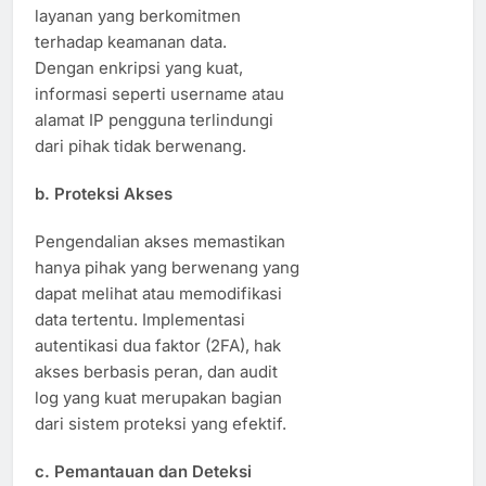
layanan yang berkomitmen
terhadap keamanan data.
Dengan enkripsi yang kuat,
informasi seperti username atau
alamat IP pengguna terlindungi
dari pihak tidak berwenang.
b. Proteksi Akses
Pengendalian akses memastikan
hanya pihak yang berwenang yang
dapat melihat atau memodifikasi
data tertentu. Implementasi
autentikasi dua faktor (2FA), hak
akses berbasis peran, dan audit
log yang kuat merupakan bagian
dari sistem proteksi yang efektif.
c. Pemantauan dan Deteksi