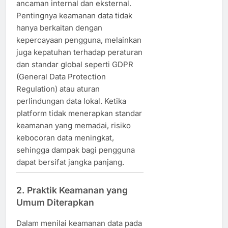
ancaman internal dan eksternal.
Pentingnya keamanan data tidak
hanya berkaitan dengan
kepercayaan pengguna, melainkan
juga kepatuhan terhadap peraturan
dan standar global seperti GDPR
(General Data Protection
Regulation) atau aturan
perlindungan data lokal. Ketika
platform tidak menerapkan standar
keamanan yang memadai, risiko
kebocoran data meningkat,
sehingga dampak bagi pengguna
dapat bersifat jangka panjang.
2. Praktik Keamanan yang
Umum Diterapkan
Dalam menilai keamanan data pada