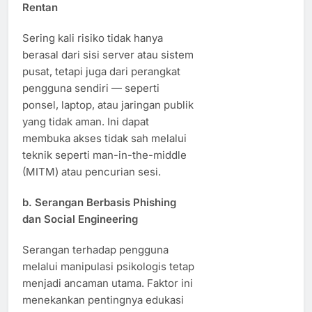
Rentan
Sering kali risiko tidak hanya
berasal dari sisi server atau sistem
pusat, tetapi juga dari perangkat
pengguna sendiri — seperti
ponsel, laptop, atau jaringan publik
yang tidak aman. Ini dapat
membuka akses tidak sah melalui
teknik seperti man-in-the-middle
(MITM) atau pencurian sesi.
b. Serangan Berbasis Phishing
dan Social Engineering
Serangan terhadap pengguna
melalui manipulasi psikologis tetap
menjadi ancaman utama. Faktor ini
menekankan pentingnya edukasi