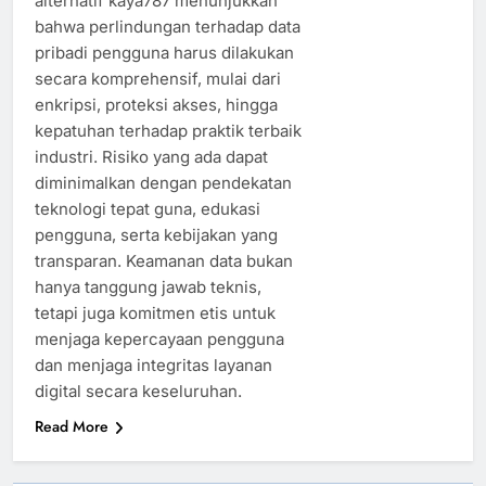
alternatif kaya787 menunjukkan
bahwa perlindungan terhadap data
pribadi pengguna harus dilakukan
secara komprehensif, mulai dari
enkripsi, proteksi akses, hingga
kepatuhan terhadap praktik terbaik
industri. Risiko yang ada dapat
diminimalkan dengan pendekatan
teknologi tepat guna, edukasi
pengguna, serta kebijakan yang
transparan. Keamanan data bukan
hanya tanggung jawab teknis,
tetapi juga komitmen etis untuk
menjaga kepercayaan pengguna
dan menjaga integritas layanan
digital secara keseluruhan.
Read More