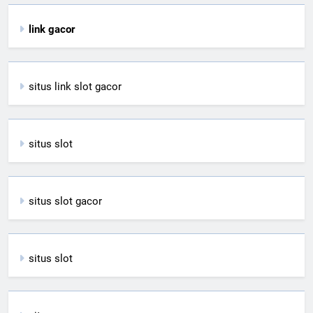
link gacor
situs link slot gacor
situs slot
situs slot gacor
situs slot