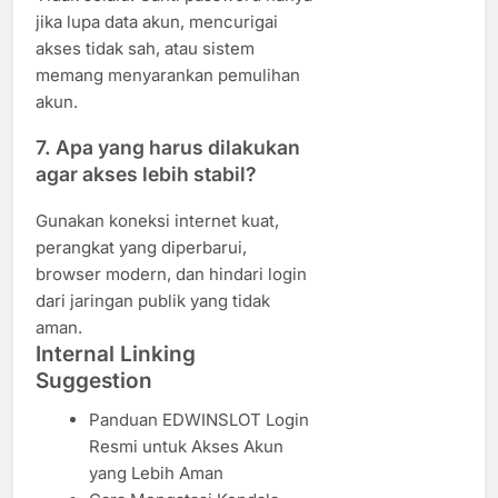
jika lupa data akun, mencurigai
akses tidak sah, atau sistem
memang menyarankan pemulihan
akun.
7. Apa yang harus dilakukan
agar akses lebih stabil?
Gunakan koneksi internet kuat,
perangkat yang diperbarui,
browser modern, dan hindari login
dari jaringan publik yang tidak
aman.
Internal Linking
Suggestion
Panduan EDWINSLOT Login
Resmi untuk Akses Akun
yang Lebih Aman