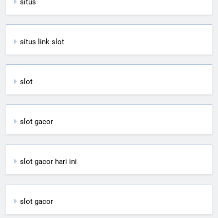
situs
situs link slot
slot
slot gacor
slot gacor hari ini
slot gacor