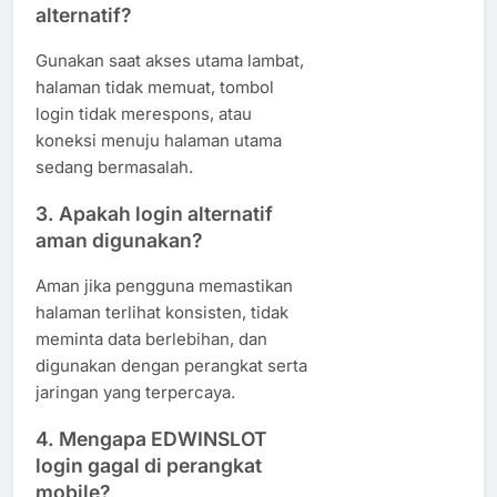
alternatif?
Gunakan saat akses utama lambat,
halaman tidak memuat, tombol
login tidak merespons, atau
koneksi menuju halaman utama
sedang bermasalah.
3. Apakah login alternatif
aman digunakan?
Aman jika pengguna memastikan
halaman terlihat konsisten, tidak
meminta data berlebihan, dan
digunakan dengan perangkat serta
jaringan yang terpercaya.
4. Mengapa EDWINSLOT
login gagal di perangkat
mobile?