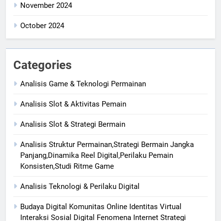
November 2024
October 2024
Categories
Analisis Game & Teknologi Permainan
Analisis Slot & Aktivitas Pemain
Analisis Slot & Strategi Bermain
Analisis Struktur Permainan,Strategi Bermain Jangka
Panjang,Dinamika Reel Digital,Perilaku Pemain
Konsisten,Studi Ritme Game
Analisis Teknologi & Perilaku Digital
Budaya Digital Komunitas Online Identitas Virtual
Interaksi Sosial Digital Fenomena Internet Strategi