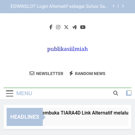
Skip
Login Edwinslot Lewat Chrome dengan Panduan
to
Praktis
content
Cara Mengatasi Login Lebah4D yang Terhenti di
Halaman Awal dengan Langkah Aman
Langkah Aman Membuka TIARA4D Link Alternatif
melalui Browser
EDWINSLOT Login Alternatif sebagai Solusi Saat
Akses Utama Tidak Stabil
Login Edwinslot Lewat Chrome dengan Panduan
Praktis
Publikasi Ilmiah
Publikasikan Hasil Penelitian Dan Jurnal
Cara Mengatasi Login Lebah4D yang Terhenti di
NEWSLETTER
RANDOM NEWS
Halaman Awal dengan Langkah Aman
Ilmiah Anda Di Publikasi Ilmiah. Platform
Untuk Akademisi Dan Profesional.
MENU
ngkah Aman Membuka TIARA4D Link Alternatif melalui Brows
HEADLINES
Weeks Ago