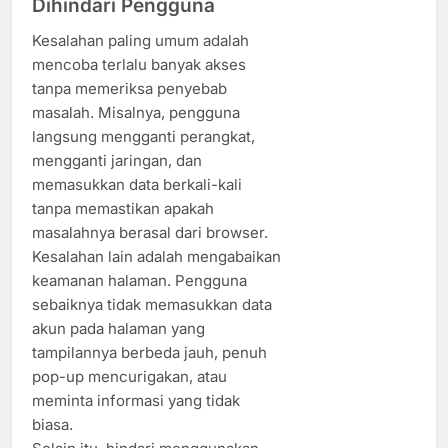
Dihindari Pengguna
Kesalahan paling umum adalah
mencoba terlalu banyak akses
tanpa memeriksa penyebab
masalah. Misalnya, pengguna
langsung mengganti perangkat,
mengganti jaringan, dan
memasukkan data berkali-kali
tanpa memastikan apakah
masalahnya berasal dari browser.
Kesalahan lain adalah mengabaikan
keamanan halaman. Pengguna
sebaiknya tidak memasukkan data
akun pada halaman yang
tampilannya berbeda jauh, penuh
pop-up mencurigakan, atau
meminta informasi yang tidak
biasa.