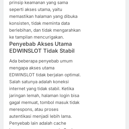
prinsip keamanan yang sama
seperti akses utama, yaitu
memastikan halaman yang dibuka
konsisten, tidak meminta data
berlebihan, dan tidak mengarahkan
ke tampilan mencurigakan.
Penyebab Akses Utama
EDWINSLOT Tidak Stabil
Ada beberapa penyebab umum
mengapa akses utama
EDWINSLOT tidak berjalan optimal.
Salah satunya adalah koneksi
internet yang tidak stabil. Ketika
jaringan lemah, halaman login bisa
gagal memuat, tombol masuk tidak
merespons, atau proses
autentikasi menjadi lebih lama.
Penyebab lain adalah cache