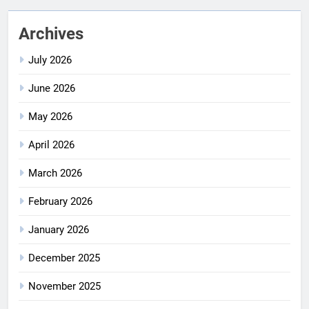
Archives
July 2026
June 2026
May 2026
April 2026
March 2026
February 2026
January 2026
December 2025
November 2025