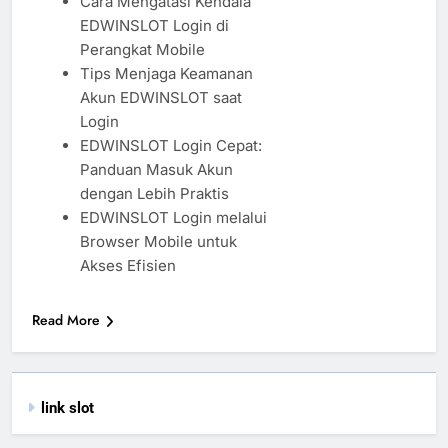
Cara Mengatasi Kendala
EDWINSLOT Login di
Perangkat Mobile
Tips Menjaga Keamanan
Akun EDWINSLOT saat
Login
EDWINSLOT Login Cepat:
Panduan Masuk Akun
dengan Lebih Praktis
EDWINSLOT Login melalui
Browser Mobile untuk
Akses Efisien
Read More
link slot