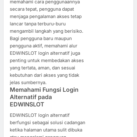
memahami cara penggunaannya
secara tepat, pengguna dapat
menjaga pengalaman akses tetap
lancar tanpa terburu-buru
mengambil langkah yang berisiko.
Bagi pengguna baru maupun
pengguna aktif, memahami alur
EDWINSLOT login alternatif juga
penting untuk membedakan akses
yang tertata, aman, dan sesuai
kebutuhan dari akses yang tidak
jelas sumbernya.
Memahami Fungsi Login
Alternatif pada
EDWINSLOT
EDWINSLOT login alternatif
berfungsi sebagai solusi cadangan
ketika halaman utama sulit dibuka