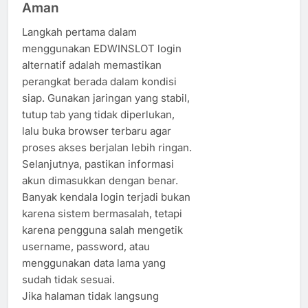
Aman
Langkah pertama dalam
menggunakan EDWINSLOT login
alternatif adalah memastikan
perangkat berada dalam kondisi
siap. Gunakan jaringan yang stabil,
tutup tab yang tidak diperlukan,
lalu buka browser terbaru agar
proses akses berjalan lebih ringan.
Selanjutnya, pastikan informasi
akun dimasukkan dengan benar.
Banyak kendala login terjadi bukan
karena sistem bermasalah, tetapi
karena pengguna salah mengetik
username, password, atau
menggunakan data lama yang
sudah tidak sesuai.
Jika halaman tidak langsung