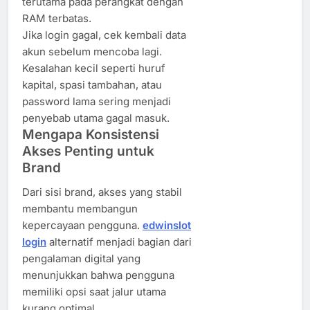
terutama pada perangkat dengan
RAM terbatas.
Jika login gagal, cek kembali data
akun sebelum mencoba lagi.
Kesalahan kecil seperti huruf
kapital, spasi tambahan, atau
password lama sering menjadi
penyebab utama gagal masuk.
Mengapa Konsistensi
Akses Penting untuk
Brand
Dari sisi brand, akses yang stabil
membantu membangun
kepercayaan pengguna.
edwinslot
login
alternatif menjadi bagian dari
pengalaman digital yang
menunjukkan bahwa pengguna
memiliki opsi saat jalur utama
kurang optimal.