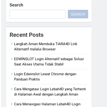
Search
SEARCH
Recent Posts
Langkah Aman Membuka TIARA4D Link
Alternatif melalui Browser
EDWINSLOT Login Alternatif sebagai Solusi
Saat Akses Utama Tidak Stabil
Login Edwinslot Lewat Chrome dengan
Panduan Praktis
Cara Mengatasi Login Lebah4D yang Terhenti
di Halaman Awal dengan Langkah Aman
Cara Menavigasi Halaman Lebah4D Login