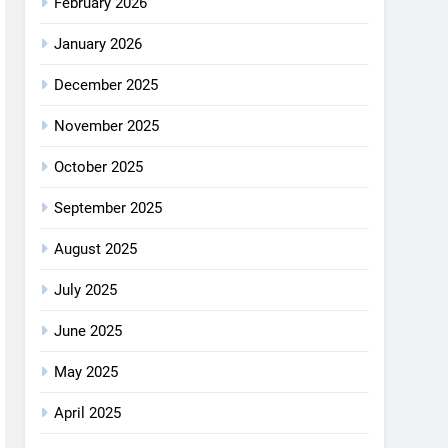
February 2026
January 2026
December 2025
November 2025
October 2025
September 2025
August 2025
July 2025
June 2025
May 2025
April 2025