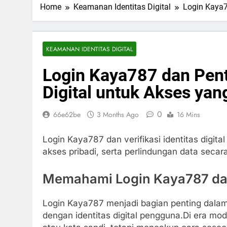
Home
Keamanan Identitas Digital
Login Kaya7
KEAMANAN IDENTITAS DIGITAL
Login Kaya787 dan Penti
Digital untuk Akses ya
0
66e62be
3 Months Ago
16 Mins
Login Kaya787 dan verifikasi identitas di
akses pribadi, serta perlindungan data secara 
Memahami Login Kaya787 dala
Login Kaya787 menjadi bagian penting dalam
dengan identitas digital pengguna.Di era mo