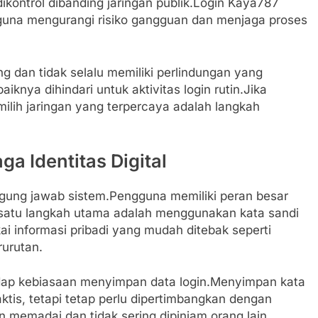
dikontrol dibanding jaringan publik.Login Kaya787
una mengurangi risiko gangguan dan menjaga proses
g dan tidak selalu memiliki perlindungan yang
baiknya dihindari untuk aktivitas login rutin.Jika
milih jaringan yang terpercaya adalah langkah
a Identitas Digital
ggung jawab sistem.Pengguna memiliki peran besar
satu langkah utama adalah menggunakan kata sandi
i informasi pribadi yang mudah ditebak seperti
rurutan.
hadap kebiasaan menyimpan data login.Menyimpan kata
aktis, tetapi tetap perlu dipertimbangkan dengan
n memadai dan tidak sering dipinjam orang lain.