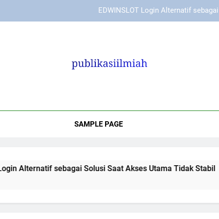
EDWINSLOT Login Alternatif sebagai
Login Edwinslot
Cara Mengatasi Login Lebah4D yang Terhenti 
Langkah Aman Membuka TIAR
likasi Ilmiah
EDWINSLOT Login Alternatif sebagai
an Hasil Penelitian Dan Jurnal Ilmiah Anda Di Publikasi Ilmiah
Login Edwinslot
SAMPLE PAGE
Cara Mengatasi Login Lebah4D yang Terhenti 
if sebagai Solusi Saat Akses Utama Tidak Stabil
Login 
2 Month