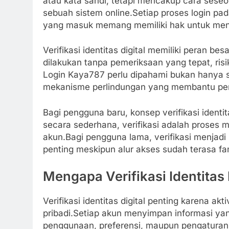
atau kata sandi, tetapi mencakup cara seseora
sebuah sistem online.Setiap proses login 
yang masuk memang memiliki hak untuk men
Verifikasi identitas digital memiliki peran 
dilakukan tanpa pemeriksaan yang tepat, ris
Login Kaya787 perlu dipahami bukan hanya s
mekanisme perlindungan yang membantu peng
Bagi pengguna baru, konsep verifikasi identi
secara sederhana, verifikasi adalah proses 
akun.Bagi pengguna lama, verifikasi menjad
penting meskipun alur akses sudah terasa fam
Mengapa Verifikasi Identitas D
Verifikasi identitas digital penting karena a
pribadi.Setiap akun menyimpan informasi yang
penggunaan, preferensi, maupun pengaturan 