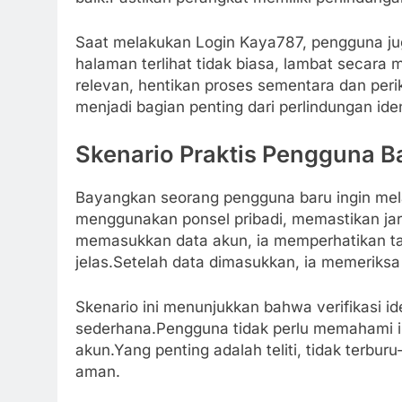
Saat melakukan Login Kaya787, pengguna ju
halaman terlihat tidak biasa, lambat secara
relevan, hentikan proses sementara dan peri
menjadi bagian penting dari perlindungan ident
Skenario Praktis Pengguna B
Bayangkan seorang pengguna baru ingin mel
menggunakan ponsel pribadi, memastikan jar
memasukkan data akun, ia memperhatikan ta
jelas.Setelah data dimasukkan, ia memeriksa
Skenario ini menunjukkan bahwa verifikasi ide
sederhana.Pengguna tidak perlu memahami is
akun.Yang penting adalah teliti, tidak terb
aman.