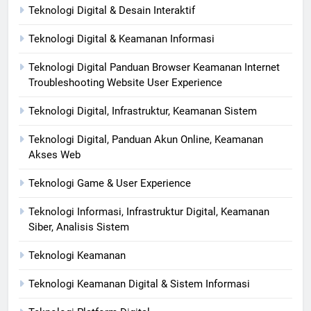
Teknologi Digital & Desain Interaktif
Teknologi Digital & Keamanan Informasi
Teknologi Digital Panduan Browser Keamanan Internet
Troubleshooting Website User Experience
Teknologi Digital, Infrastruktur, Keamanan Sistem
Teknologi Digital, Panduan Akun Online, Keamanan
Akses Web
Teknologi Game & User Experience
Teknologi Informasi, Infrastruktur Digital, Keamanan
Siber, Analisis Sistem
Teknologi Keamanan
Teknologi Keamanan Digital & Sistem Informasi