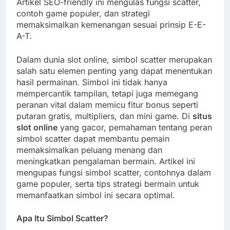
Artikel SEO-friendly ini mengulas fungsi scatter,
contoh game populer, dan strategi
memaksimalkan kemenangan sesuai prinsip E-E-
A-T.
Dalam dunia slot online, simbol scatter merupakan
salah satu elemen penting yang dapat menentukan
hasil permainan. Simbol ini tidak hanya
mempercantik tampilan, tetapi juga memegang
peranan vital dalam memicu fitur bonus seperti
putaran gratis, multipliers, dan mini game. Di
situs
slot online
yang gacor, pemahaman tentang peran
simbol scatter dapat membantu pemain
memaksimalkan peluang menang dan
meningkatkan pengalaman bermain. Artikel ini
mengupas fungsi simbol scatter, contohnya dalam
game populer, serta tips strategi bermain untuk
memanfaatkan simbol ini secara optimal.
Apa Itu Simbol Scatter?