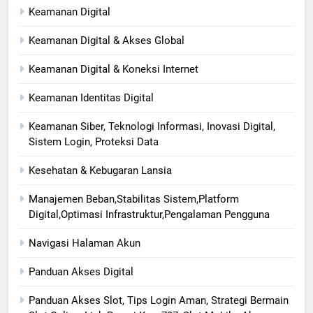
Keamanan Digital
Keamanan Digital & Akses Global
Keamanan Digital & Koneksi Internet
Keamanan Identitas Digital
Keamanan Siber, Teknologi Informasi, Inovasi Digital,
Sistem Login, Proteksi Data
Kesehatan & Kebugaran Lansia
Manajemen Beban,Stabilitas Sistem,Platform
Digital,Optimasi Infrastruktur,Pengalaman Pengguna
Navigasi Halaman Akun
Panduan Akses Digital
Panduan Akses Slot, Tips Login Aman, Strategi Bermain