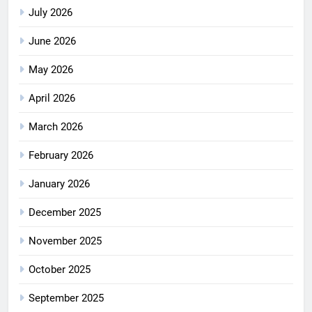
July 2026
June 2026
May 2026
April 2026
March 2026
February 2026
January 2026
December 2025
November 2025
October 2025
September 2025