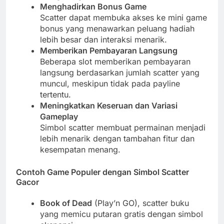
Menghadirkan Bonus Game
Scatter dapat membuka akses ke mini game
bonus yang menawarkan peluang hadiah
lebih besar dan interaksi menarik.
Memberikan Pembayaran Langsung
Beberapa slot memberikan pembayaran
langsung berdasarkan jumlah scatter yang
muncul, meskipun tidak pada payline
tertentu.
Meningkatkan Keseruan dan Variasi
Gameplay
Simbol scatter membuat permainan menjadi
lebih menarik dengan tambahan fitur dan
kesempatan menang.
Contoh Game Populer dengan Simbol Scatter
Gacor
Book of Dead
(Play’n GO), scatter buku
yang memicu putaran gratis dengan simbol