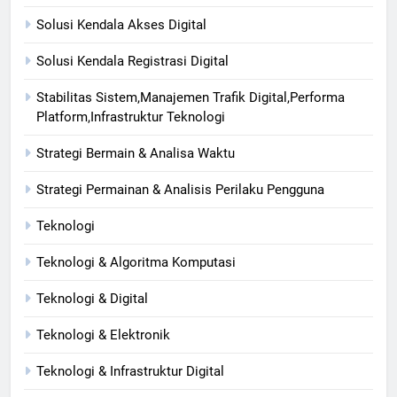
Solusi Kendala Akses Digital
Solusi Kendala Registrasi Digital
Stabilitas Sistem,Manajemen Trafik Digital,Performa
Platform,Infrastruktur Teknologi
Strategi Bermain & Analisa Waktu
Strategi Permainan & Analisis Perilaku Pengguna
Teknologi
Teknologi & Algoritma Komputasi
Teknologi & Digital
Teknologi & Elektronik
Teknologi & Infrastruktur Digital