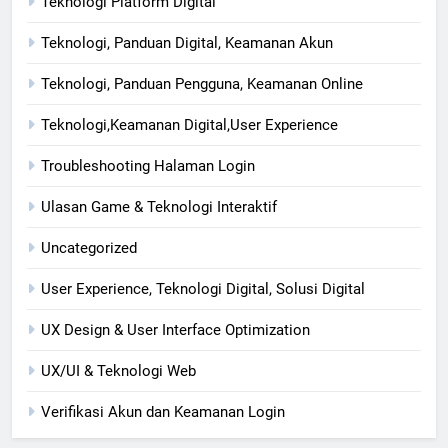
Teknologi Platform Digital
Teknologi, Panduan Digital, Keamanan Akun
Teknologi, Panduan Pengguna, Keamanan Online
Teknologi,Keamanan Digital,User Experience
Troubleshooting Halaman Login
Ulasan Game & Teknologi Interaktif
Uncategorized
User Experience, Teknologi Digital, Solusi Digital
UX Design & User Interface Optimization
UX/UI & Teknologi Web
Verifikasi Akun dan Keamanan Login