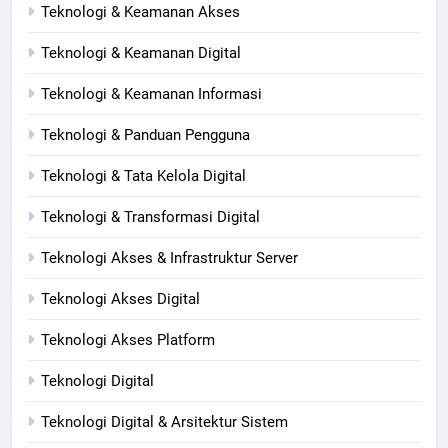
Teknologi & Keamanan Akses
Teknologi & Keamanan Digital
Teknologi & Keamanan Informasi
Teknologi & Panduan Pengguna
Teknologi & Tata Kelola Digital
Teknologi & Transformasi Digital
Teknologi Akses & Infrastruktur Server
Teknologi Akses Digital
Teknologi Akses Platform
Teknologi Digital
Teknologi Digital & Arsitektur Sistem