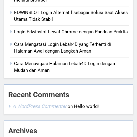
EDWINSLOT Login Alternatif sebagai Solusi Saat Akses
Utama Tidak Stabil
Login Edwinslot Lewat Chrome dengan Panduan Praktis
Cara Mengatasi Login Lebah4D yang Terhenti di
Halaman Awal dengan Langkah Aman
Cara Menavigasi Halaman Lebah4D Login dengan
Mudah dan Aman
Recent Comments
A WordPress Commenter
on
Hello world!
Archives