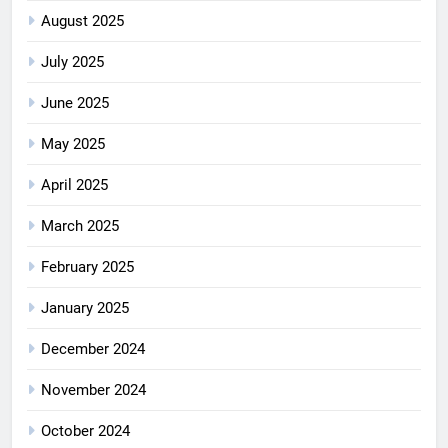
August 2025
July 2025
June 2025
May 2025
April 2025
March 2025
February 2025
January 2025
December 2024
November 2024
October 2024