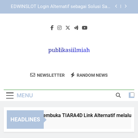
Skip
Login Edwinslot Lewat Chrome dengan Panduan
to
Praktis
content
Cara Mengatasi Login Lebah4D yang Terhenti di
Halaman Awal dengan Langkah Aman
Langkah Aman Membuka TIARA4D Link Alternatif
melalui Browser
EDWINSLOT Login Alternatif sebagai Solusi Saat
Akses Utama Tidak Stabil
Login Edwinslot Lewat Chrome dengan Panduan
Praktis
Publikasi Ilmiah
Publikasikan Hasil Penelitian Dan Jurnal
Cara Mengatasi Login Lebah4D yang Terhenti di
NEWSLETTER
RANDOM NEWS
Halaman Awal dengan Langkah Aman
Ilmiah Anda Di Publikasi Ilmiah. Platform
Untuk Akademisi Dan Profesional.
MENU
angkah Aman Membuka TIARA4D Link Alternatif melalui Brow
HEADLINES
Weeks Ago