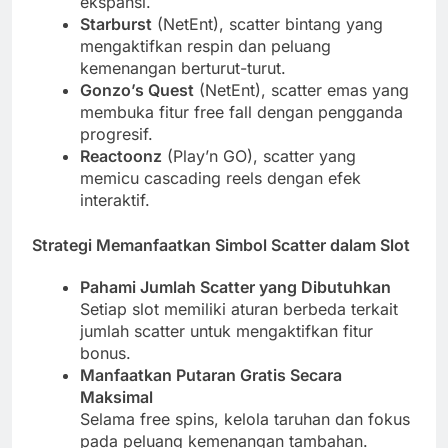
ekspansi.
Starburst
(NetEnt), scatter bintang yang
mengaktifkan respin dan peluang
kemenangan berturut-turut.
Gonzo’s Quest
(NetEnt), scatter emas yang
membuka fitur free fall dengan pengganda
progresif.
Reactoonz
(Play’n GO), scatter yang
memicu cascading reels dengan efek
interaktif.
Strategi Memanfaatkan Simbol Scatter dalam Slot
Pahami Jumlah Scatter yang Dibutuhkan
Setiap slot memiliki aturan berbeda terkait
jumlah scatter untuk mengaktifkan fitur
bonus.
Manfaatkan Putaran Gratis Secara
Maksimal
Selama free spins, kelola taruhan dan fokus
pada peluang kemenangan tambahan.