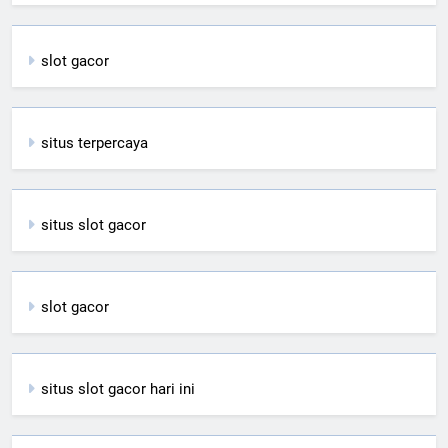
slot gacor
situs terpercaya
situs slot gacor
slot gacor
situs slot gacor hari ini