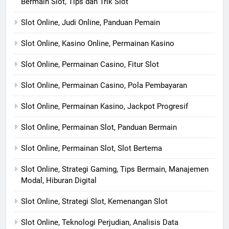
Bermain Slot, Tips dan Trik Slot
Slot Online, Judi Online, Panduan Pemain
Slot Online, Kasino Online, Permainan Kasino
Slot Online, Permainan Casino, Fitur Slot
Slot Online, Permainan Casino, Pola Pembayaran
Slot Online, Permainan Kasino, Jackpot Progresif
Slot Online, Permainan Slot, Panduan Bermain
Slot Online, Permainan Slot, Slot Bertema
Slot Online, Strategi Gaming, Tips Bermain, Manajemen
Modal, Hiburan Digital
Slot Online, Strategi Slot, Kemenangan Slot
Slot Online, Teknologi Perjudian, Analisis Data