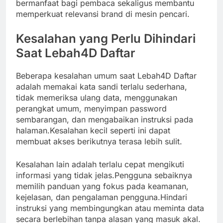
bermanfaat bagi pembaca sekaligus membantu
memperkuat relevansi brand di mesin pencari.
Kesalahan yang Perlu Dihindari
Saat Lebah4D Daftar
Beberapa kesalahan umum saat Lebah4D Daftar
adalah memakai kata sandi terlalu sederhana,
tidak memeriksa ulang data, menggunakan
perangkat umum, menyimpan password
sembarangan, dan mengabaikan instruksi pada
halaman.Kesalahan kecil seperti ini dapat
membuat akses berikutnya terasa lebih sulit.
Kesalahan lain adalah terlalu cepat mengikuti
informasi yang tidak jelas.Pengguna sebaiknya
memilih panduan yang fokus pada keamanan,
kejelasan, dan pengalaman pengguna.Hindari
instruksi yang membingungkan atau meminta data
secara berlebihan tanpa alasan yang masuk akal.