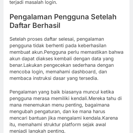
terjadi masalah login.
Pengalaman Pengguna Setelah
Daftar Berhasil
Setelah proses daftar selesai, pengalaman
pengguna tidak berhenti pada keberhasilan
membuat akun.Pengguna perlu memastikan bahwa
akun dapat diakses kembali dengan data yang
benar.Lakukan pengecekan sederhana dengan
mencoba login, memahami dashboard, dan
membaca instruksi dasar yang tersedia.
Pengalaman yang baik biasanya muncul ketika
pengguna merasa memiliki kendali.Mereka tahu di
mana menemukan menu penting, bagaimana
mengubah pengaturan, dan ke mana harus
mencari bantuan jika mengalami kendala.Karena
itu, memahami struktur platform sejak awal
menjadi langkah penting.