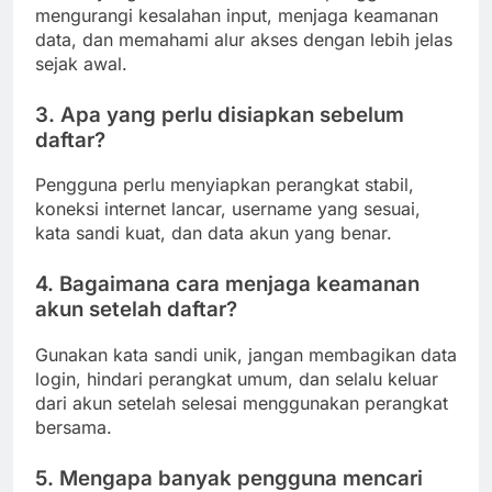
mengurangi kesalahan input, menjaga keamanan
data, dan memahami alur akses dengan lebih jelas
sejak awal.
3. Apa yang perlu disiapkan sebelum
daftar?
Pengguna perlu menyiapkan perangkat stabil,
koneksi internet lancar, username yang sesuai,
kata sandi kuat, dan data akun yang benar.
4. Bagaimana cara menjaga keamanan
akun setelah daftar?
Gunakan kata sandi unik, jangan membagikan data
login, hindari perangkat umum, dan selalu keluar
dari akun setelah selesai menggunakan perangkat
bersama.
5. Mengapa banyak pengguna mencari