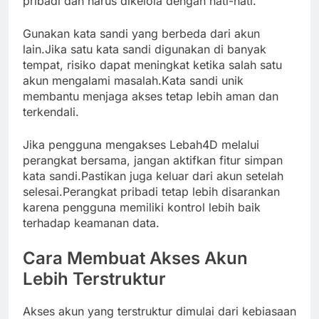
pribadi dan harus dikelola dengan hati-hati.
Gunakan kata sandi yang berbeda dari akun
lain.Jika satu kata sandi digunakan di banyak
tempat, risiko dapat meningkat ketika salah satu
akun mengalami masalah.Kata sandi unik
membantu menjaga akses tetap lebih aman dan
terkendali.
Jika pengguna mengakses Lebah4D melalui
perangkat bersama, jangan aktifkan fitur simpan
kata sandi.Pastikan juga keluar dari akun setelah
selesai.Perangkat pribadi tetap lebih disarankan
karena pengguna memiliki kontrol lebih baik
terhadap keamanan data.
Cara Membuat Akses Akun
Lebih Terstruktur
Akses akun yang terstruktur dimulai dari kebiasaan