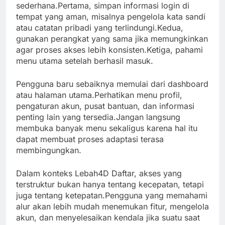
sederhana.Pertama, simpan informasi login di
tempat yang aman, misalnya pengelola kata sandi
atau catatan pribadi yang terlindungi.Kedua,
gunakan perangkat yang sama jika memungkinkan
agar proses akses lebih konsisten.Ketiga, pahami
menu utama setelah berhasil masuk.
Pengguna baru sebaiknya memulai dari dashboard
atau halaman utama.Perhatikan menu profil,
pengaturan akun, pusat bantuan, dan informasi
penting lain yang tersedia.Jangan langsung
membuka banyak menu sekaligus karena hal itu
dapat membuat proses adaptasi terasa
membingungkan.
Dalam konteks Lebah4D Daftar, akses yang
terstruktur bukan hanya tentang kecepatan, tetapi
juga tentang ketepatan.Pengguna yang memahami
alur akan lebih mudah menemukan fitur, mengelola
akun, dan menyelesaikan kendala jika suatu saat