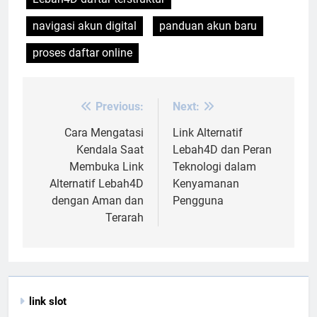
navigasi akun digital
panduan akun baru
proses daftar online
Previous:
Next:
Post
navigation
Cara Mengatasi
Link Alternatif
Kendala Saat
Lebah4D dan Peran
Membuka Link
Teknologi dalam
Alternatif Lebah4D
Kenyamanan
dengan Aman dan
Pengguna
Terarah
link slot