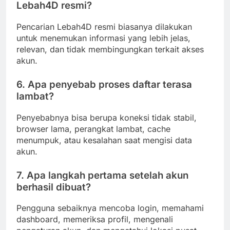
Lebah4D resmi?
Pencarian Lebah4D resmi biasanya dilakukan
untuk menemukan informasi yang lebih jelas,
relevan, dan tidak membingungkan terkait akses
akun.
6. Apa penyebab proses daftar terasa
lambat?
Penyebabnya bisa berupa koneksi tidak stabil,
browser lama, perangkat lambat, cache
menumpuk, atau kesalahan saat mengisi data
akun.
7. Apa langkah pertama setelah akun
berhasil dibuat?
Pengguna sebaiknya mencoba login, memahami
dashboard, memeriksa profil, mengenali