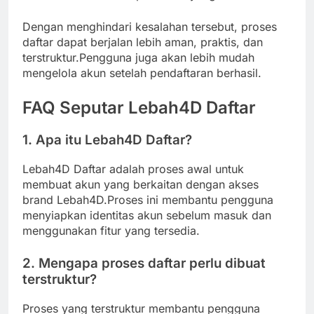
Dengan menghindari kesalahan tersebut, proses
daftar dapat berjalan lebih aman, praktis, dan
terstruktur.Pengguna juga akan lebih mudah
mengelola akun setelah pendaftaran berhasil.
FAQ Seputar Lebah4D Daftar
1. Apa itu Lebah4D Daftar?
Lebah4D Daftar adalah proses awal untuk
membuat akun yang berkaitan dengan akses
brand Lebah4D.Proses ini membantu pengguna
menyiapkan identitas akun sebelum masuk dan
menggunakan fitur yang tersedia.
2. Mengapa proses daftar perlu dibuat
terstruktur?
Proses yang terstruktur membantu pengguna