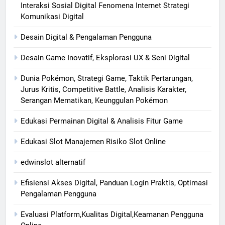
Interaksi Sosial Digital Fenomena Internet Strategi
Komunikasi Digital
Desain Digital & Pengalaman Pengguna
Desain Game Inovatif, Eksplorasi UX & Seni Digital
Dunia Pokémon, Strategi Game, Taktik Pertarungan,
Jurus Kritis, Competitive Battle, Analisis Karakter,
Serangan Mematikan, Keunggulan Pokémon
Edukasi Permainan Digital & Analisis Fitur Game
Edukasi Slot Manajemen Risiko Slot Online
edwinslot alternatif
Efisiensi Akses Digital, Panduan Login Praktis, Optimasi
Pengalaman Pengguna
Evaluasi Platform,Kualitas Digital,Keamanan Pengguna