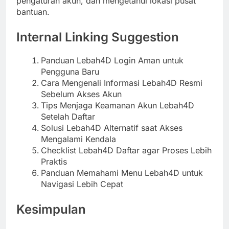
pengaturan akun, dan mengetahui lokasi pusat
bantuan.
Internal Linking Suggestion
Panduan Lebah4D Login Aman untuk
Pengguna Baru
Cara Mengenali Informasi Lebah4D Resmi
Sebelum Akses Akun
Tips Menjaga Keamanan Akun Lebah4D
Setelah Daftar
Solusi Lebah4D Alternatif saat Akses
Mengalami Kendala
Checklist Lebah4D Daftar agar Proses Lebih
Praktis
Panduan Memahami Menu Lebah4D untuk
Navigasi Lebih Cepat
Kesimpulan