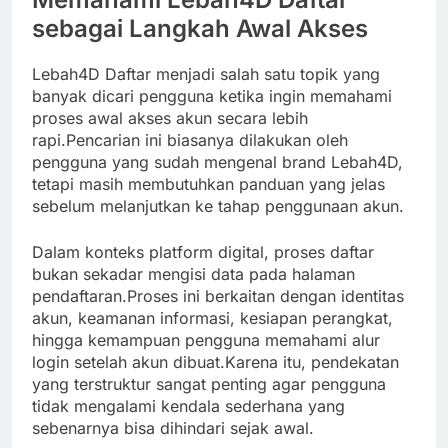
sebagai Langkah Awal Akses
Lebah4D Daftar menjadi salah satu topik yang
banyak dicari pengguna ketika ingin memahami
proses awal akses akun secara lebih
rapi.Pencarian ini biasanya dilakukan oleh
pengguna yang sudah mengenal brand Lebah4D,
tetapi masih membutuhkan panduan yang jelas
sebelum melanjutkan ke tahap penggunaan akun.
Dalam konteks platform digital, proses daftar
bukan sekadar mengisi data pada halaman
pendaftaran.Proses ini berkaitan dengan identitas
akun, keamanan informasi, kesiapan perangkat,
hingga kemampuan pengguna memahami alur
login setelah akun dibuat.Karena itu, pendekatan
yang terstruktur sangat penting agar pengguna
tidak mengalami kendala sederhana yang
sebenarnya bisa dihindari sejak awal.