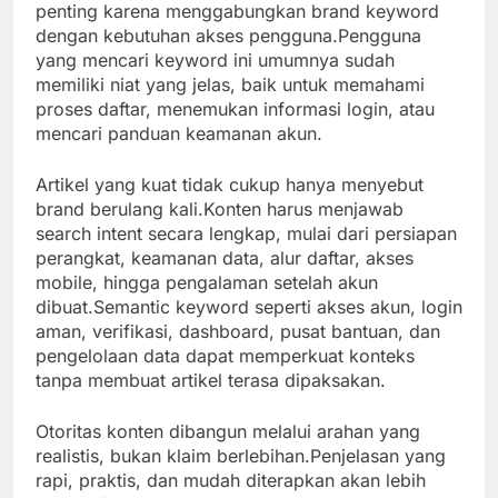
penting karena menggabungkan brand keyword
dengan kebutuhan akses pengguna.Pengguna
yang mencari keyword ini umumnya sudah
memiliki niat yang jelas, baik untuk memahami
proses daftar, menemukan informasi login, atau
mencari panduan keamanan akun.
Artikel yang kuat tidak cukup hanya menyebut
brand berulang kali.Konten harus menjawab
search intent secara lengkap, mulai dari persiapan
perangkat, keamanan data, alur daftar, akses
mobile, hingga pengalaman setelah akun
dibuat.Semantic keyword seperti akses akun, login
aman, verifikasi, dashboard, pusat bantuan, dan
pengelolaan data dapat memperkuat konteks
tanpa membuat artikel terasa dipaksakan.
Otoritas konten dibangun melalui arahan yang
realistis, bukan klaim berlebihan.Penjelasan yang
rapi, praktis, dan mudah diterapkan akan lebih