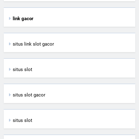
link gacor
situs link slot gacor
situs slot
situs slot gacor
situs slot