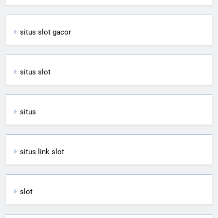
situs slot gacor
situs slot
situs
situs link slot
slot