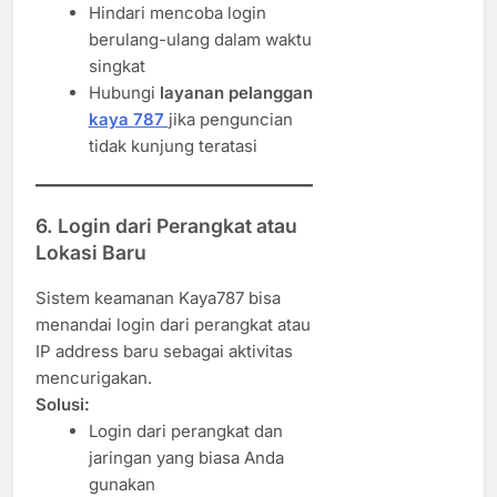
Hindari mencoba login
berulang-ulang dalam waktu
singkat
Hubungi
layanan pelanggan
kaya 787
jika penguncian
tidak kunjung teratasi
6.
Login dari Perangkat atau
Lokasi Baru
Sistem keamanan Kaya787 bisa
menandai login dari perangkat atau
IP address baru sebagai aktivitas
mencurigakan.
Solusi:
Login dari perangkat dan
jaringan yang biasa Anda
gunakan