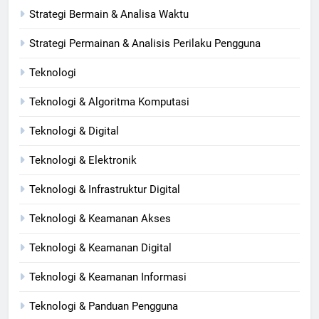
Strategi Bermain & Analisa Waktu
Strategi Permainan & Analisis Perilaku Pengguna
Teknologi
Teknologi & Algoritma Komputasi
Teknologi & Digital
Teknologi & Elektronik
Teknologi & Infrastruktur Digital
Teknologi & Keamanan Akses
Teknologi & Keamanan Digital
Teknologi & Keamanan Informasi
Teknologi & Panduan Pengguna