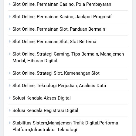
Slot Online, Permainan Casino, Pola Pembayaran
Slot Online, Permainan Kasino, Jackpot Progresif
Slot Online, Permainan Slot, Panduan Bermain
Slot Online, Permainan Slot, Slot Bertema
Slot Online, Strategi Gaming, Tips Bermain, Manajemen
Modal, Hiburan Digital
Slot Online, Strategi Slot, Kemenangan Slot
Slot Online, Teknologi Perjudian, Analisis Data
Solusi Kendala Akses Digital
Solusi Kendala Registrasi Digital
Stabilitas Sistem,Manajemen Trafik Digital,Performa
Platform,Infrastruktur Teknologi