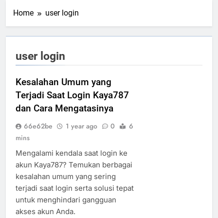
Home
user login
user login
Kesalahan Umum yang
Terjadi Saat Login Kaya787
dan Cara Mengatasinya
66e62be
1 year ago
0
6
mins
Mengalami kendala saat login ke
akun Kaya787? Temukan berbagai
kesalahan umum yang sering
terjadi saat login serta solusi tepat
untuk menghindari gangguan
akses akun Anda.