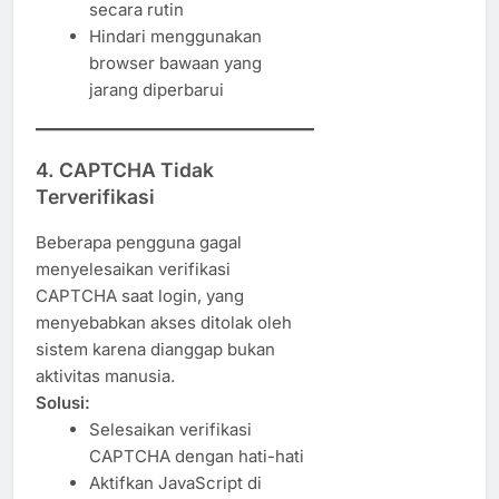
secara rutin
Hindari menggunakan
browser bawaan yang
jarang diperbarui
4.
CAPTCHA Tidak
Terverifikasi
Beberapa pengguna gagal
menyelesaikan verifikasi
CAPTCHA saat login, yang
menyebabkan akses ditolak oleh
sistem karena dianggap bukan
aktivitas manusia.
Solusi:
Selesaikan verifikasi
CAPTCHA dengan hati-hati
Aktifkan JavaScript di