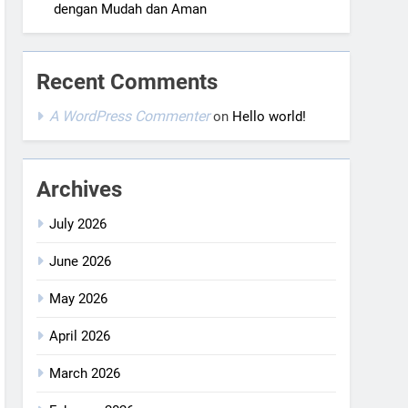
dengan Mudah dan Aman
Recent Comments
A WordPress Commenter
on
Hello world!
Archives
July 2026
June 2026
May 2026
April 2026
March 2026