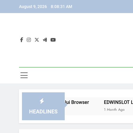
Skip
August 9, 2026
8:08:32 AM
to
content
Pub
Publikasik
 Alternatif melalui Browser
EDWINSLOT Login Alternat
1 Month Ago
HEADLINES