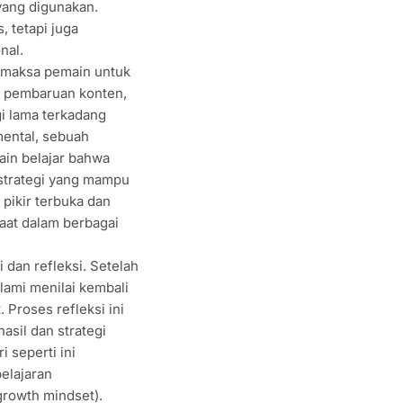
yang digunakan.
, tetapi juga
nal.
emaksa pemain untuk
, pembaruan konten,
gi lama terkadang
 mental, sebuah
ain belajar bahwa
i strategi yang mampu
 pikir terbuka dan
aat dalam berbagai
 dan refleksi. Setelah
lami menilai kembali
 Proses refleksi ini
sil dan strategi
 seperti ini
elajaran
rowth mindset).