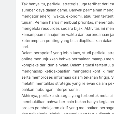
Tak hanya itu, perilaku strategis juga terlihat dari
sumber daya dalam game. Banyak permainan meng
mengatur energi, waktu, ekonomi, atau item terten
tujuan. Pemain harus membuat prioritas, menentuka
mengelola resources secara bijak. Aktivitas ini me
kemampuan manajemen waktu dan perencanaan ja
keterampilan penting yang bisa diaplikasikan dalam
hari.
Dalam perspektif yang lebih luas, studi perilaku st
online menunjukkan bahwa permainan mampu menja
kompleks dari dunia nyata. Dalam situasi tertentu,
menghadapi ketidakpastian, mengelola konflik, m
serta memproses informasi dalam tekanan tinggi. 
melatih mentalitas strategis yang relevan dalam pe
bahkan hubungan interpersonal.
Akhirnya, perilaku strategis yang terbentuk melalu
membuktikan bahwa bermain bukan hanya kegiatan re
proses pembelajaran aktif yang melibatkan berbag
dan psikologis. Melalui strategi yang terus diasah,