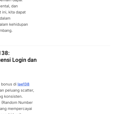
ental, dan
ni, kita dapat
 dalam
dalam kehidupan
imbang.
138:
ensi Login dan
a bonus di
lae138
an peluang scatter,
ng konsisten.
NG (Random Number
n yang mempercayai