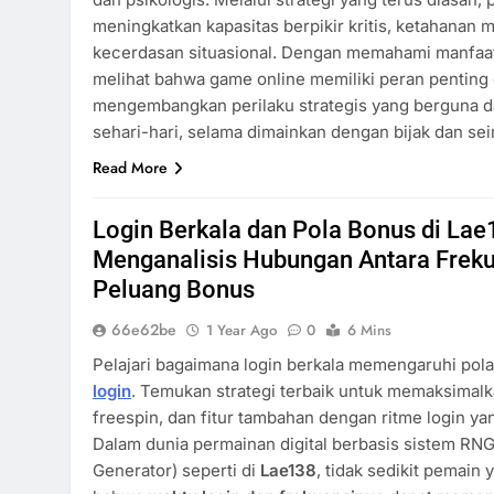
meningkatkan kapasitas berpikir kritis, ketahanan m
kecerdasan situasional. Dengan memahami manfaat i
melihat bahwa game online memiliki peran penting
mengembangkan perilaku strategis yang berguna 
sehari-hari, selama dimainkan dengan bijak dan se
Read More
Login Berkala dan Pola Bonus di Lae
Menganalisis Hubungan Antara Freku
Peluang Bonus
66e62be
1 Year Ago
0
6 Mins
Pelajari bagaimana login berkala memengaruhi pol
login
. Temukan strategi terbaik untuk memaksimalk
freespin, dan fitur tambahan dengan ritme login ya
Dalam dunia permainan digital berbasis sistem R
Generator) seperti di
Lae138
, tidak sedikit pemai