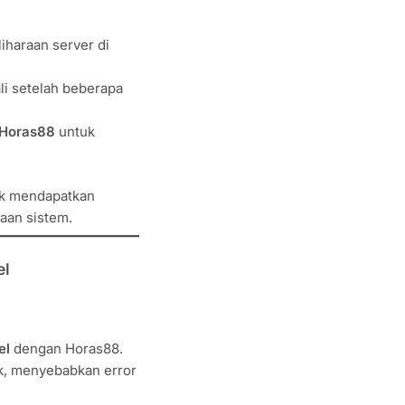
haraan server di
i setelah beberapa
 Horas88
untuk
uk mendapatkan
aan sistem.
el
el
dengan Horas88.
, menyebabkan error