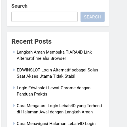
Search
SEARCH
Recent Posts
Langkah Aman Membuka TIARA4D Link
Alternatif melalui Browser
EDWINSLOT Login Alternatif sebagai Solusi
Saat Akses Utama Tidak Stabil
Login Edwinslot Lewat Chrome dengan
Panduan Praktis
Cara Mengatasi Login Lebah4D yang Terhenti
di Halaman Awal dengan Langkah Aman
Cara Menavigasi Halaman Lebah4D Login