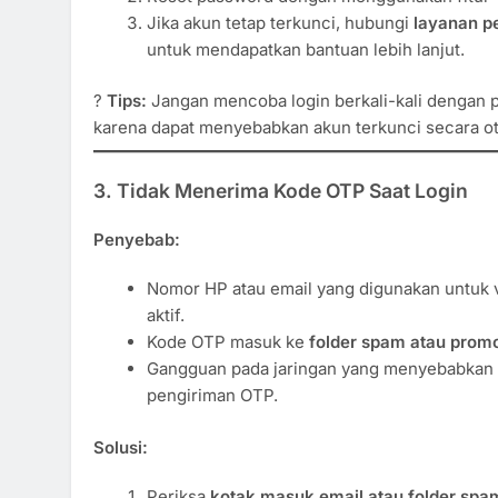
Jika akun tetap terkunci, hubungi
layanan p
untuk mendapatkan bantuan lebih lanjut.
?
Tips:
Jangan mencoba login berkali-kali dengan 
karena dapat menyebabkan akun terkunci secara ot
3. Tidak Menerima Kode OTP Saat Login
Penyebab:
Nomor HP atau email yang digunakan untuk ve
aktif.
Kode OTP masuk ke
folder spam atau promo
Gangguan pada jaringan yang menyebabkan 
pengiriman OTP.
Solusi:
Periksa
kotak masuk email atau folder spa