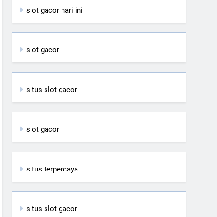
slot gacor hari ini
slot gacor
situs slot gacor
slot gacor
situs terpercaya
situs slot gacor