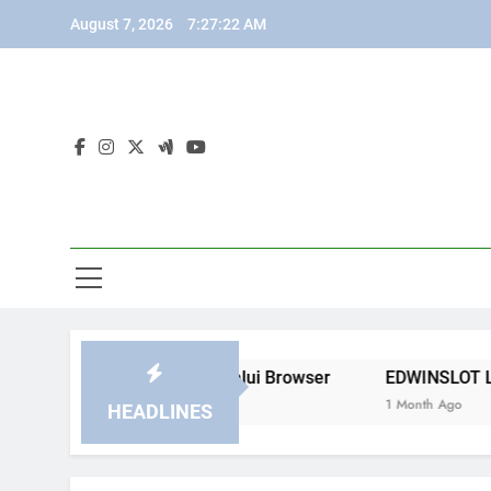
Skip
August 7, 2026
7:27:23 AM
to
content
Pub
Publikasik
 Alternatif melalui Browser
EDWINSLOT Login Alternat
1 Month Ago
HEADLINES