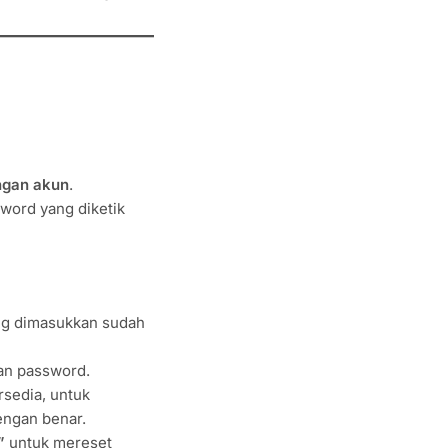
ngan akun
.
word yang diketik
g dimasukkan sudah
n password.
rsedia, untuk
ngan benar.
”
untuk mereset