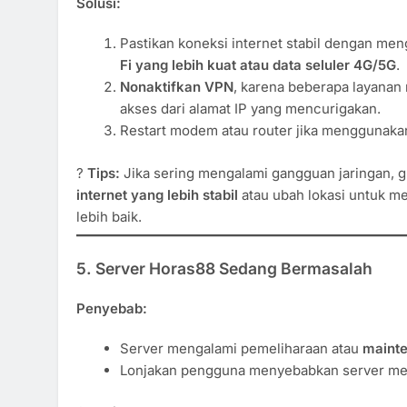
Solusi:
Pastikan koneksi internet stabil dengan men
Fi yang lebih kuat atau data seluler 4G/5G
.
Nonaktifkan VPN
, karena beberapa layanan
akses dari alamat IP yang mencurigakan.
Restart modem atau router jika menggunakan
?
Tips:
Jika sering mengalami gangguan jaringan,
internet yang lebih stabil
atau ubah lokasi untuk m
lebih baik.
5. Server Horas88 Sedang Bermasalah
Penyebab:
Server mengalami pemeliharaan atau
maint
Lonjakan pengguna menyebabkan server me