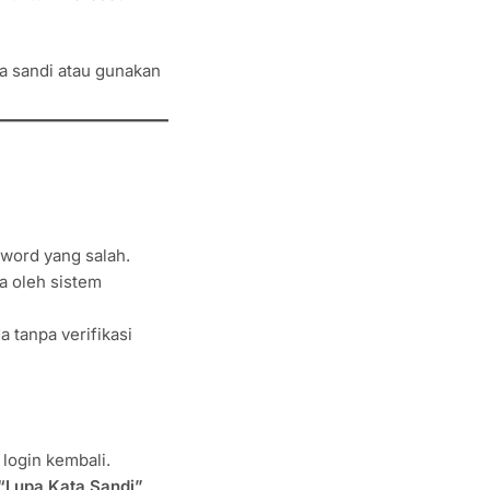
a sandi atau gunakan
word yang salah.
sa oleh sistem
a tanpa verifikasi
login kembali.
“Lupa Kata Sandi”
.