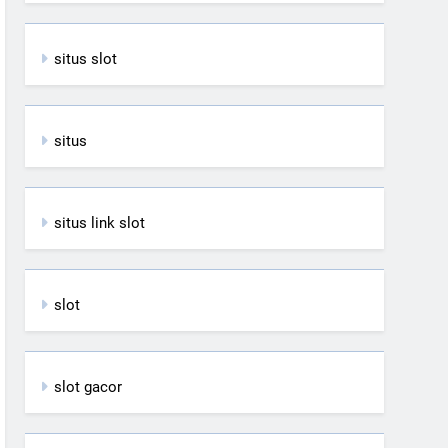
situs slot
situs
situs link slot
slot
slot gacor