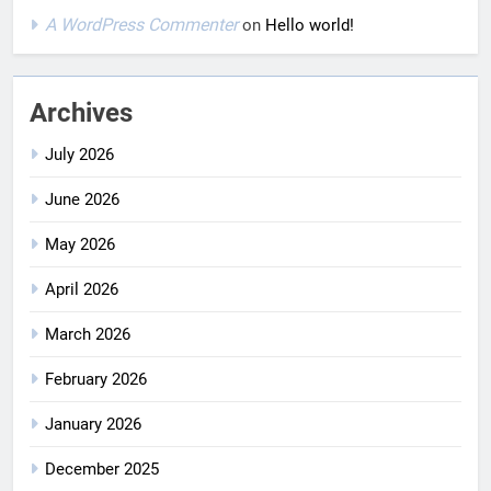
A WordPress Commenter
on
Hello world!
Archives
July 2026
June 2026
May 2026
April 2026
March 2026
February 2026
January 2026
December 2025