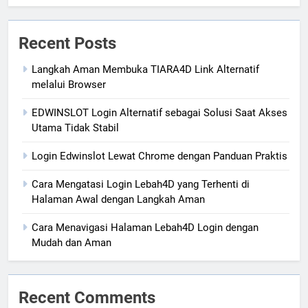
Recent Posts
Langkah Aman Membuka TIARA4D Link Alternatif
melalui Browser
EDWINSLOT Login Alternatif sebagai Solusi Saat Akses
Utama Tidak Stabil
Login Edwinslot Lewat Chrome dengan Panduan Praktis
Cara Mengatasi Login Lebah4D yang Terhenti di
Halaman Awal dengan Langkah Aman
Cara Menavigasi Halaman Lebah4D Login dengan
Mudah dan Aman
Recent Comments