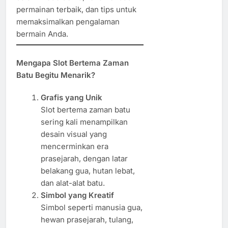
permainan terbaik, dan tips untuk
memaksimalkan pengalaman
bermain Anda.
Mengapa Slot Bertema Zaman
Batu Begitu Menarik?
Grafis yang Unik
Slot bertema zaman batu
sering kali menampilkan
desain visual yang
mencerminkan era
prasejarah, dengan latar
belakang gua, hutan lebat,
dan alat-alat batu.
Simbol yang Kreatif
Simbol seperti manusia gua,
hewan prasejarah, tulang,