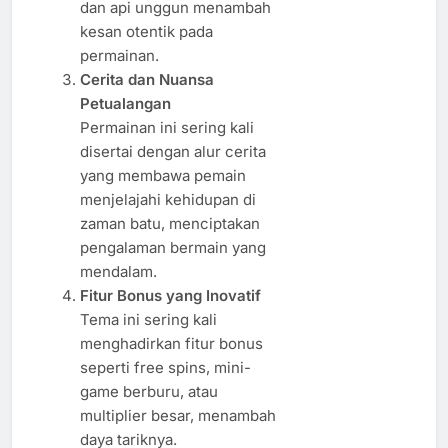
dan api unggun menambah
kesan otentik pada
permainan.
Cerita dan Nuansa
Petualangan
Permainan ini sering kali
disertai dengan alur cerita
yang membawa pemain
menjelajahi kehidupan di
zaman batu, menciptakan
pengalaman bermain yang
mendalam.
Fitur Bonus yang Inovatif
Tema ini sering kali
menghadirkan fitur bonus
seperti free spins, mini-
game berburu, atau
multiplier besar, menambah
daya tariknya.