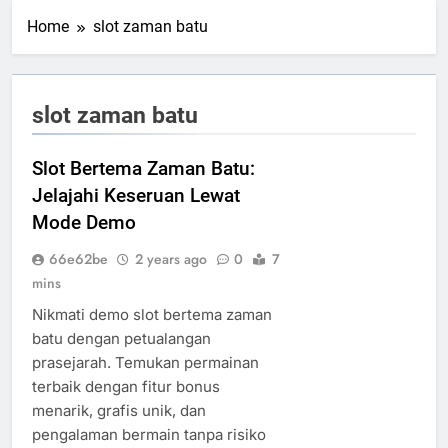
Home
slot zaman batu
slot zaman batu
Slot Bertema Zaman Batu:
Jelajahi Keseruan Lewat
Mode Demo
66e62be
2 years ago
0
7
mins
Nikmati demo slot bertema zaman
batu dengan petualangan
prasejarah. Temukan permainan
terbaik dengan fitur bonus
menarik, grafis unik, dan
pengalaman bermain tanpa risiko