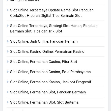
slot gacor hari ini
Slot Online Terpercaya Update Game Slot Panduan
CorlaSlot Hiburan Digital Tips Bermain Slot
Slot Online Terpercaya, Strategi Slot Harian, Panduan
Bermain Slot, Tips dan Trik Slot
Slot Online, Judi Online, Panduan Pemain
Slot Online, Kasino Online, Permainan Kasino
Slot Online, Permainan Casino, Fitur Slot
Slot Online, Permainan Casino, Pola Pembayaran
Slot Online, Permainan Kasino, Jackpot Progresif
Slot Online, Permainan Slot, Panduan Bermain
Slot Online, Permainan Slot, Slot Bertema