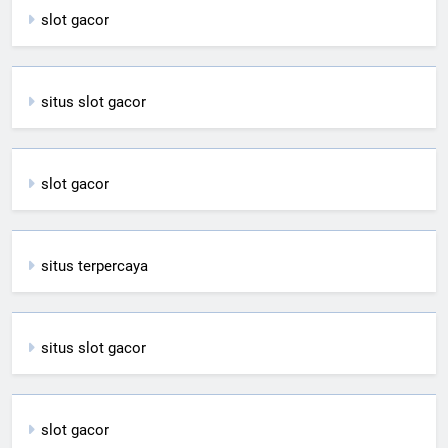
slot gacor
situs slot gacor
slot gacor
situs terpercaya
situs slot gacor
slot gacor