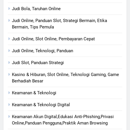
Judi Bola, Taruhan Online
Judi Online, Panduan Slot, Strategi Bermain, Etika
Bermain, Tips Pemula
Judi Online, Slot Online, Pembayaran Cepat
Judi Online, Teknologi, Panduan
Judi Slot, Panduan Strategi
Kasino & Hiburan, Slot Online, Teknologi Gaming, Game
Berhadiah Besar
Keamanan & Teknologi
Keamanan & Teknologi Digital
Keamanan Akun Digital,Edukasi Anti-Phishing,Privasi
Online,Panduan Pengguna,Praktik Aman Browsing