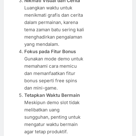
Nikmati Visual dan Cerita
Luangkan waktu untuk
menikmati grafis dan cerita
dalam permainan, karena
tema zaman batu sering kali
menghadirkan pengalaman
yang mendalam.
Fokus pada Fitur Bonus
Gunakan mode demo untuk
memahami cara memicu
dan memanfaatkan fitur
bonus seperti free spins
dan mini-game.
Tetapkan Waktu Bermain
Meskipun demo slot tidak
melibatkan uang
sungguhan, penting untuk
mengatur waktu bermain
agar tetap produktif.