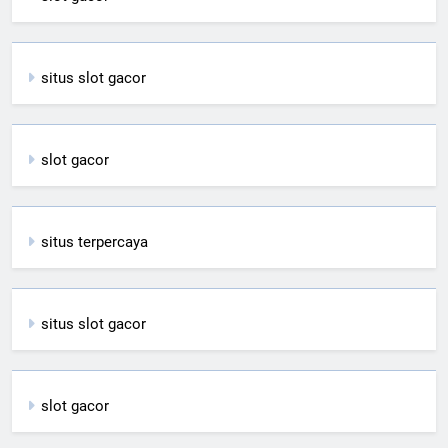
situs slot gacor
slot gacor
situs terpercaya
situs slot gacor
slot gacor