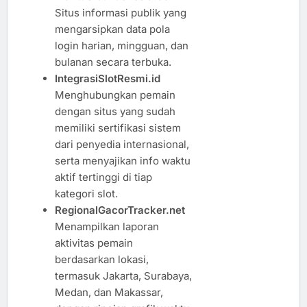
Situs informasi publik yang
mengarsipkan data pola
login harian, mingguan, dan
bulanan secara terbuka.
IntegrasiSlotResmi.id
Menghubungkan pemain
dengan situs yang sudah
memiliki sertifikasi sistem
dari penyedia internasional,
serta menyajikan info waktu
aktif tertinggi di tiap
kategori slot.
RegionalGacorTracker.net
Menampilkan laporan
aktivitas pemain
berdasarkan lokasi,
termasuk Jakarta, Surabaya,
Medan, dan Makassar,