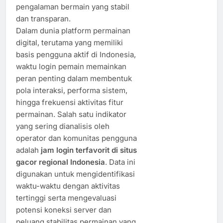
pengalaman bermain yang stabil
dan transparan.
Dalam dunia platform permainan
digital, terutama yang memiliki
basis pengguna aktif di Indonesia,
waktu login pemain memainkan
peran penting dalam membentuk
pola interaksi, performa sistem,
hingga frekuensi aktivitas fitur
permainan. Salah satu indikator
yang sering dianalisis oleh
operator dan komunitas pengguna
adalah
jam login terfavorit di situs
gacor regional Indonesia
. Data ini
digunakan untuk mengidentifikasi
waktu-waktu dengan aktivitas
tertinggi serta mengevaluasi
potensi koneksi server dan
peluang stabilitas permainan yang