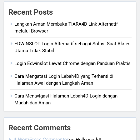
Recent Posts
Langkah Aman Membuka TIARA4D Link Alternatif
melalui Browser
EDWINSLOT Login Alternatif sebagai Solusi Saat Akses
Utama Tidak Stabil
Login Edwinslot Lewat Chrome dengan Panduan Praktis
Cara Mengatasi Login Lebah4D yang Terhenti di
Halaman Awal dengan Langkah Aman
Cara Menavigasi Halaman Lebah4D Login dengan
Mudah dan Aman
Recent Comments
A WordPress Commenter
on
Hello world!