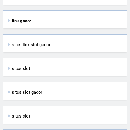
link gacor
situs link slot gacor
situs slot
situs slot gacor
situs slot