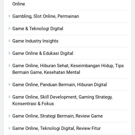
Online
Gambling, Slot Online, Permainan
Game & Teknologi Digital
Game Industry Insights
Game Online & Edukasi Digital
Game Online, Hiburan Sehat, Keseimbangan Hidup, Tips
Bermain Game, Kesehatan Mental
Game Online, Panduan Bermain, Hiburan Digital
Game Online, Skill Development, Gaming Strategy,
Konsentrasi & Fokus
Game Online, Strategi Bermain, Review Game
Game Online, Teknologi Digital, Review Fitur