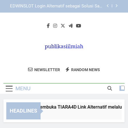
Skip
Login Edwinslot Lewat Chrome dengan Panduan
to
Praktis
content
Cara Mengatasi Login Lebah4D yang Terhenti di
Halaman Awal dengan Langkah Aman
Langkah Aman Membuka TIARA4D Link Alternatif
melalui Browser
EDWINSLOT Login Alternatif sebagai Solusi Saat
Akses Utama Tidak Stabil
Login Edwinslot Lewat Chrome dengan Panduan
Praktis
Publikasi Ilmiah
Publikasikan Hasil Penelitian Dan Jurnal
Cara Mengatasi Login Lebah4D yang Terhenti di
NEWSLETTER
RANDOM NEWS
Halaman Awal dengan Langkah Aman
Ilmiah Anda Di Publikasi Ilmiah. Platform
Untuk Akademisi Dan Profesional.
MENU
ngkah Aman Membuka TIARA4D Link Alternatif melalui Brow
HEADLINES
Weeks Ago