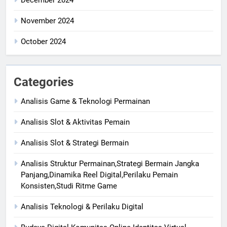
December 2024
November 2024
October 2024
Categories
Analisis Game & Teknologi Permainan
Analisis Slot & Aktivitas Pemain
Analisis Slot & Strategi Bermain
Analisis Struktur Permainan,Strategi Bermain Jangka
Panjang,Dinamika Reel Digital,Perilaku Pemain
Konsisten,Studi Ritme Game
Analisis Teknologi & Perilaku Digital