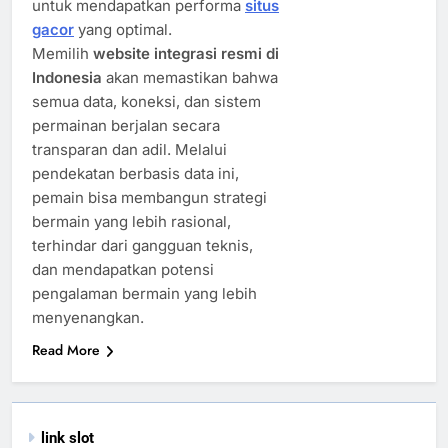
untuk mendapatkan performa
situs
gacor
yang optimal.
Memilih
website integrasi resmi di
Indonesia
akan memastikan bahwa
semua data, koneksi, dan sistem
permainan berjalan secara
transparan dan adil. Melalui
pendekatan berbasis data ini,
pemain bisa membangun strategi
bermain yang lebih rasional,
terhindar dari gangguan teknis,
dan mendapatkan potensi
pengalaman bermain yang lebih
menyenangkan.
Read More
link slot