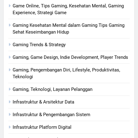
Game Online, Tips Gaming, Kesehatan Mental, Gaming
Experience, Strategi Game
Gaming Kesehatan Mental dalam Gaming Tips Gaming
Sehat Keseimbangan Hidup
Gaming Trends & Strategy
Gaming, Game Design, Indie Development, Player Trends
Gaming, Pengembangan Diri, Lifestyle, Produktivitas,
Teknologi
Gaming, Teknologi, Layanan Pelanggan
Infrastruktur & Arsitektur Data
Infrastruktur & Pengembangan Sistem
Infrastruktur Platform Digital