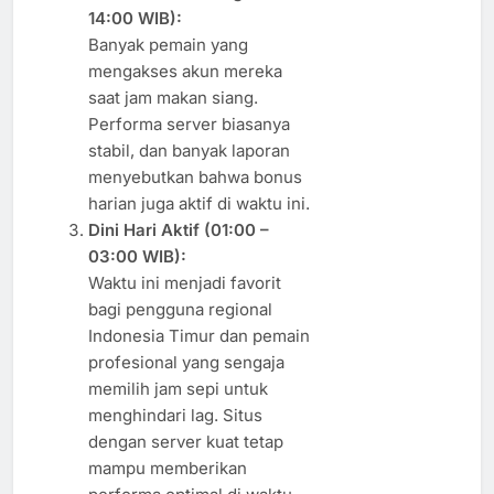
14:00 WIB):
Banyak pemain yang
mengakses akun mereka
saat jam makan siang.
Performa server biasanya
stabil, dan banyak laporan
menyebutkan bahwa bonus
harian juga aktif di waktu ini.
Dini Hari Aktif (01:00 –
03:00 WIB):
Waktu ini menjadi favorit
bagi pengguna regional
Indonesia Timur dan pemain
profesional yang sengaja
memilih jam sepi untuk
menghindari lag. Situs
dengan server kuat tetap
mampu memberikan