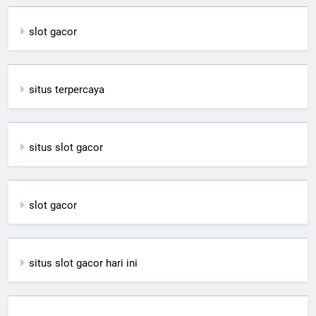
slot gacor
situs terpercaya
situs slot gacor
slot gacor
situs slot gacor hari ini