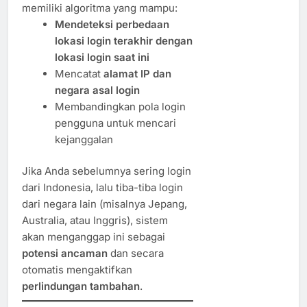
memiliki algoritma yang mampu:
Mendeteksi perbedaan
lokasi login terakhir dengan
lokasi login saat ini
Mencatat
alamat IP dan
negara asal login
Membandingkan pola login
pengguna untuk mencari
kejanggalan
Jika Anda sebelumnya sering login
dari Indonesia, lalu tiba-tiba login
dari negara lain (misalnya Jepang,
Australia, atau Inggris), sistem
akan menganggap ini sebagai
potensi ancaman
dan secara
otomatis mengaktifkan
perlindungan tambahan
.