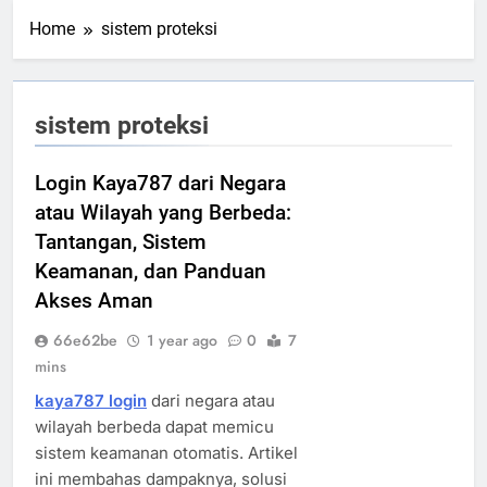
Home
sistem proteksi
sistem proteksi
Login Kaya787 dari Negara
atau Wilayah yang Berbeda:
Tantangan, Sistem
Keamanan, dan Panduan
Akses Aman
66e62be
1 year ago
0
7
mins
kaya787 login
dari negara atau
wilayah berbeda dapat memicu
sistem keamanan otomatis. Artikel
ini membahas dampaknya, solusi