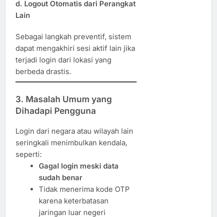
d.
Logout Otomatis dari Perangkat
Lain
Sebagai langkah preventif, sistem
dapat mengakhiri sesi aktif lain jika
terjadi login dari lokasi yang
berbeda drastis.
3. Masalah Umum yang
Dihadapi Pengguna
Login dari negara atau wilayah lain
seringkali menimbulkan kendala,
seperti:
Gagal login meski data
sudah benar
Tidak menerima kode OTP
karena keterbatasan
jaringan luar negeri