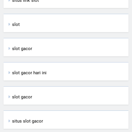
situs link slot
slot
slot gacor
slot gacor hari ini
slot gacor
situs slot gacor