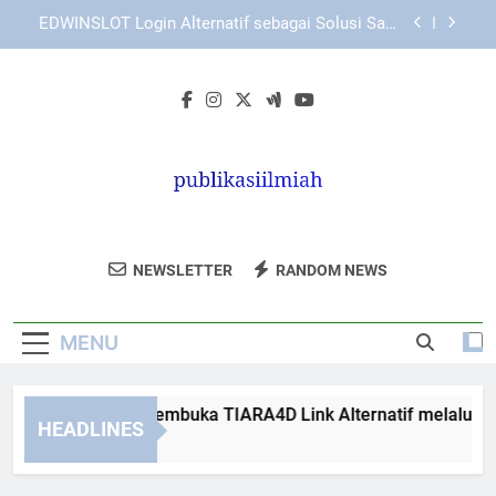
Skip
Login Edwinslot Lewat Chrome dengan Panduan
to
Praktis
content
Cara Mengatasi Login Lebah4D yang Terhenti di
Halaman Awal dengan Langkah Aman
Langkah Aman Membuka TIARA4D Link Alternatif
melalui Browser
EDWINSLOT Login Alternatif sebagai Solusi Saat
Akses Utama Tidak Stabil
Login Edwinslot Lewat Chrome dengan Panduan
Praktis
Publikasi Ilmiah
Publikasikan Hasil Penelitian Dan Jurnal
Cara Mengatasi Login Lebah4D yang Terhenti di
NEWSLETTER
RANDOM NEWS
Halaman Awal dengan Langkah Aman
Ilmiah Anda Di Publikasi Ilmiah. Platform
Untuk Akademisi Dan Profesional.
MENU
ngkah Aman Membuka TIARA4D Link Alternatif melalui Brows
HEADLINES
Weeks Ago