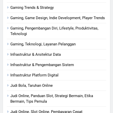
Gaming Trends & Strategy
Gaming, Game Design, Indie Development, Player Trends
Gaming, Pengembangan Diri, Lifestyle, Produktivitas,
Teknologi
Gaming, Teknologi, Layanan Pelanggan
Infrastruktur & Arsitektur Data
Infrastruktur & Pengembangan Sistem
Infrastruktur Platform Digital
Judi Bola, Taruhan Online
Judi Online, Panduan Slot, Strategi Bermain, Etika
Bermain, Tips Pemula
Judi Online, Slot Online, Pembayaran Cepat