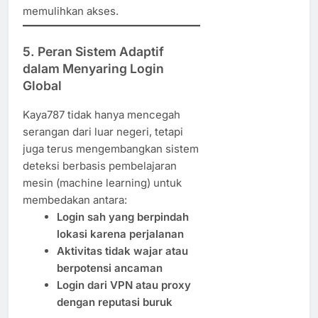
memulihkan akses.
5. Peran Sistem Adaptif
dalam Menyaring Login
Global
Kaya787 tidak hanya mencegah
serangan dari luar negeri, tetapi
juga terus mengembangkan sistem
deteksi berbasis pembelajaran
mesin (machine learning) untuk
membedakan antara:
Login sah yang berpindah
lokasi karena perjalanan
Aktivitas tidak wajar atau
berpotensi ancaman
Login dari VPN atau proxy
dengan reputasi buruk