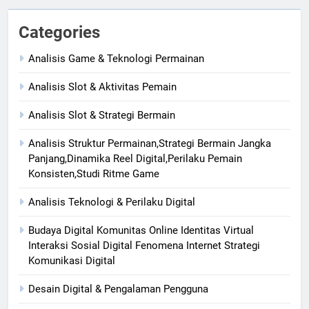
Categories
Analisis Game & Teknologi Permainan
Analisis Slot & Aktivitas Pemain
Analisis Slot & Strategi Bermain
Analisis Struktur Permainan,Strategi Bermain Jangka
Panjang,Dinamika Reel Digital,Perilaku Pemain
Konsisten,Studi Ritme Game
Analisis Teknologi & Perilaku Digital
Budaya Digital Komunitas Online Identitas Virtual
Interaksi Sosial Digital Fenomena Internet Strategi
Komunikasi Digital
Desain Digital & Pengalaman Pengguna