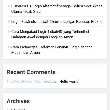
EDWINSLOT Login Alternatif sebagai Solusi Saat Akses
Utama Tidak Stabil
Login Edwinslot Lewat Chrome dengan Panduan Praktis
Cara Mengatasi Login Lebah4D yang Terhenti di
Halaman Awal dengan Langkah Aman
Cara Menavigasi Halaman Lebah4D Login dengan
Mudah dan Aman
Recent Comments
A WordPress Commenter
on
Hello world!
Archives