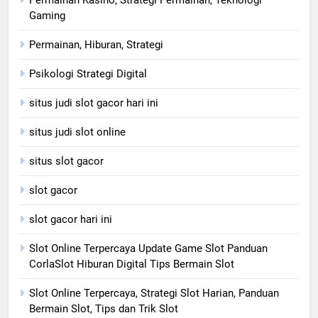
Permainan Kasino, Strategi Permainan, Teknologi
Gaming
Permainan, Hiburan, Strategi
Psikologi Strategi Digital
situs judi slot gacor hari ini
situs judi slot online
situs slot gacor
slot gacor
slot gacor hari ini
Slot Online Terpercaya Update Game Slot Panduan
CorlaSlot Hiburan Digital Tips Bermain Slot
Slot Online Terpercaya, Strategi Slot Harian, Panduan
Bermain Slot, Tips dan Trik Slot