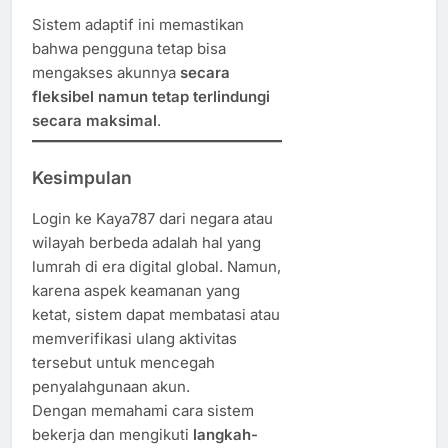
Sistem adaptif ini memastikan
bahwa pengguna tetap bisa
mengakses akunnya
secara
fleksibel namun tetap terlindungi
secara maksimal
.
Kesimpulan
Login ke Kaya787 dari negara atau
wilayah berbeda adalah hal yang
lumrah di era digital global. Namun,
karena aspek keamanan yang
ketat, sistem dapat membatasi atau
memverifikasi ulang aktivitas
tersebut untuk mencegah
penyalahgunaan akun.
Dengan memahami cara sistem
bekerja dan mengikuti
langkah-