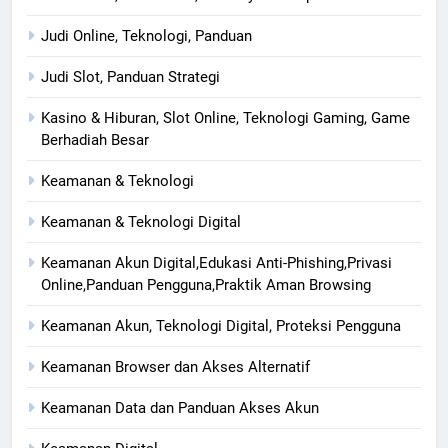
Judi Online, Teknologi, Panduan
Judi Slot, Panduan Strategi
Kasino & Hiburan, Slot Online, Teknologi Gaming, Game
Berhadiah Besar
Keamanan & Teknologi
Keamanan & Teknologi Digital
Keamanan Akun Digital,Edukasi Anti-Phishing,Privasi
Online,Panduan Pengguna,Praktik Aman Browsing
Keamanan Akun, Teknologi Digital, Proteksi Pengguna
Keamanan Browser dan Akses Alternatif
Keamanan Data dan Panduan Akses Akun