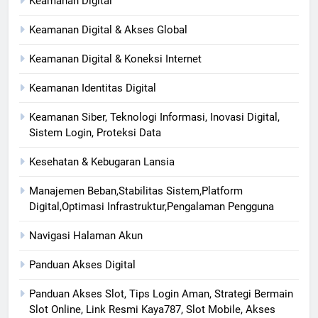
Keamanan Digital
Keamanan Digital & Akses Global
Keamanan Digital & Koneksi Internet
Keamanan Identitas Digital
Keamanan Siber, Teknologi Informasi, Inovasi Digital,
Sistem Login, Proteksi Data
Kesehatan & Kebugaran Lansia
Manajemen Beban,Stabilitas Sistem,Platform
Digital,Optimasi Infrastruktur,Pengalaman Pengguna
Navigasi Halaman Akun
Panduan Akses Digital
Panduan Akses Slot, Tips Login Aman, Strategi Bermain
Slot Online, Link Resmi Kaya787, Slot Mobile, Akses