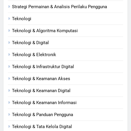
Strategi Permainan & Analisis Perilaku Pengguna
Teknologi
Teknologi & Algoritma Komputasi
Teknologi & Digital
Teknologi & Elektronik
Teknologi & Infrastruktur Digital
Teknologi & Keamanan Akses
Teknologi & Keamanan Digital
Teknologi & Keamanan Informasi
Teknologi & Panduan Pengguna
Teknologi & Tata Kelola Digital