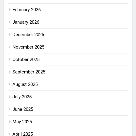
February 2026
January 2026
December 2025
November 2025
October 2025
September 2025
August 2025
July 2025
June 2025
May 2025
April 2025