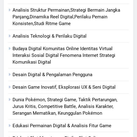
Analisis Struktur Permainan,Strategi Bermain Jangka
Panjang,Dinamika Reel Digital,Perilaku Pemain
Konsisten,Studi Ritme Game
Analisis Teknologi & Perilaku Digital
Budaya Digital Komunitas Online Identitas Virtual
Interaksi Sosial Digital Fenomena Internet Strategi
Komunikasi Digital
Desain Digital & Pengalaman Pengguna
Desain Game Inovatif, Eksplorasi UX & Seni Digital
Dunia Pokémon, Strategi Game, Taktik Pertarungan,
Jurus Kritis, Competitive Battle, Analisis Karakter,
Serangan Mematikan, Keunggulan Pokémon
Edukasi Permainan Digital & Analisis Fitur Game