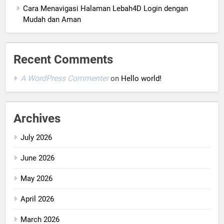
Cara Menavigasi Halaman Lebah4D Login dengan
Mudah dan Aman
Recent Comments
A WordPress Commenter
on
Hello world!
Archives
July 2026
June 2026
May 2026
April 2026
March 2026