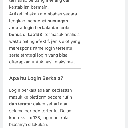
terhadap peluang menang dan
kestabilan bermain.
Artikel ini akan membahas secara
lengkap mengenai
hubungan
antara login berkala dan pola
bonus di Lae138
, termasuk analisis
waktu paling efektif, jenis slot yang
merespons ritme login tertentu,
serta strategi login yang bisa
diterapkan untuk hasil maksimal.
Apa Itu Login Berkala?
Login berkala adalah kebiasaan
masuk ke platform secara
rutin
dan teratur
dalam sehari atau
selama periode tertentu. Dalam
konteks Lae138, login berkala
biasanya dilakukan: