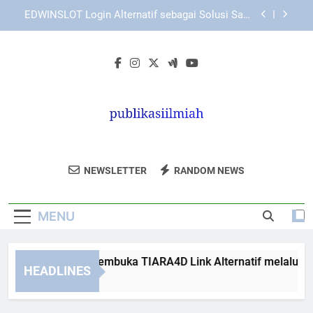
Skip
Login Edwinslot Lewat Chrome dengan Panduan
to
Praktis
content
Cara Mengatasi Login Lebah4D yang Terhenti di
Halaman Awal dengan Langkah Aman
Langkah Aman Membuka TIARA4D Link Alternatif
melalui Browser
EDWINSLOT Login Alternatif sebagai Solusi Saat
Akses Utama Tidak Stabil
Login Edwinslot Lewat Chrome dengan Panduan
Praktis
Publikasi Ilmiah
Publikasikan Hasil Penelitian Dan Jurnal
Cara Mengatasi Login Lebah4D yang Terhenti di
NEWSLETTER
RANDOM NEWS
Halaman Awal dengan Langkah Aman
Ilmiah Anda Di Publikasi Ilmiah. Platform
Untuk Akademisi Dan Profesional.
MENU
ngkah Aman Membuka TIARA4D Link Alternatif melalui Brow
HEADLINES
Weeks Ago