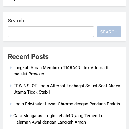
Search
SEARCH
Recent Posts
Langkah Aman Membuka TIARA4D Link Alternatif
melalui Browser
EDWINSLOT Login Alternatif sebagai Solusi Saat Akses
Utama Tidak Stabil
Login Edwinslot Lewat Chrome dengan Panduan Praktis
Cara Mengatasi Login Lebah4D yang Terhenti di
Halaman Awal dengan Langkah Aman