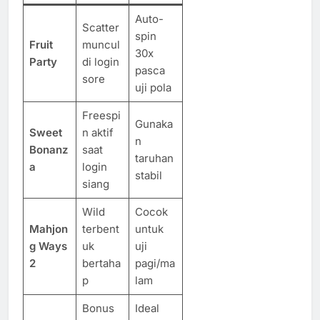
Auto-
Scatter
spin
Fruit
muncul
30x
Party
di login
pasca
sore
uji pola
Freespi
Gunaka
Sweet
n aktif
n
Bonanz
saat
taruhan
a
login
stabil
siang
Wild
Cocok
Mahjon
terbent
untuk
g Ways
uk
uji
2
bertaha
pagi/ma
p
lam
Bonus
Ideal