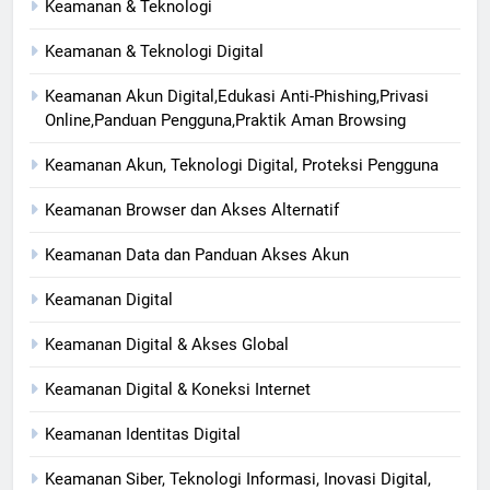
Keamanan & Teknologi
Keamanan & Teknologi Digital
Keamanan Akun Digital,Edukasi Anti-Phishing,Privasi
Online,Panduan Pengguna,Praktik Aman Browsing
Keamanan Akun, Teknologi Digital, Proteksi Pengguna
Keamanan Browser dan Akses Alternatif
Keamanan Data dan Panduan Akses Akun
Keamanan Digital
Keamanan Digital & Akses Global
Keamanan Digital & Koneksi Internet
Keamanan Identitas Digital
Keamanan Siber, Teknologi Informasi, Inovasi Digital,