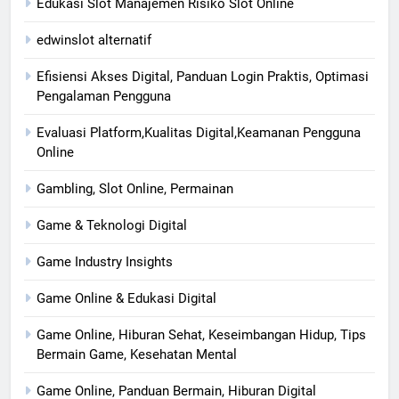
Edukasi Slot Manajemen Risiko Slot Online
edwinslot alternatif
Efisiensi Akses Digital, Panduan Login Praktis, Optimasi
Pengalaman Pengguna
Evaluasi Platform,Kualitas Digital,Keamanan Pengguna
Online
Gambling, Slot Online, Permainan
Game & Teknologi Digital
Game Industry Insights
Game Online & Edukasi Digital
Game Online, Hiburan Sehat, Keseimbangan Hidup, Tips
Bermain Game, Kesehatan Mental
Game Online, Panduan Bermain, Hiburan Digital