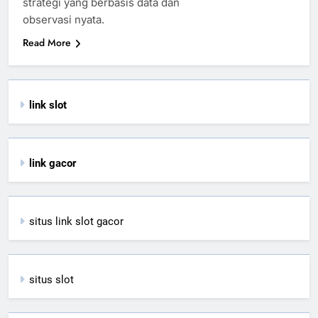
strategi yang berbasis data dan
observasi nyata.
Read More
link slot
link gacor
situs link slot gacor
situs slot