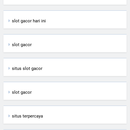
slot gacor hari ini
slot gacor
situs slot gacor
slot gacor
situs terpercaya