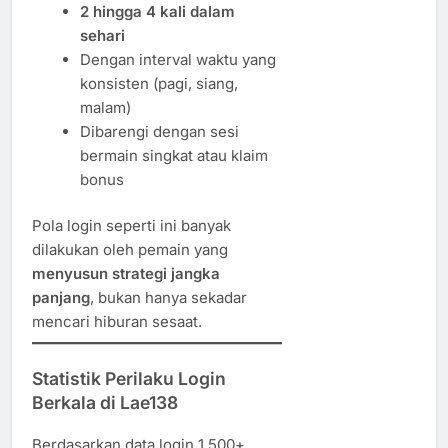
2 hingga 4 kali dalam
sehari
Dengan interval waktu yang
konsisten (pagi, siang,
malam)
Dibarengi dengan sesi
bermain singkat atau klaim
bonus
Pola login seperti ini banyak
dilakukan oleh pemain yang
menyusun strategi jangka
panjang
, bukan hanya sekadar
mencari hiburan sesaat.
Statistik Perilaku Login
Berkala di Lae138
Berdasarkan data login 1.500+