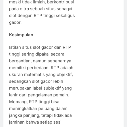
meski tidak ilmiah, berkontribusi
pada citra sebuah situs sebagai
slot dengan RTP tinggi sekaligus
gacor.
Kesimpulan
Istilah situs slot gacor dan RTP
tinggi sering dipakai secara
bergantian, namun sebenarnya
memiliki perbedaan. RTP adalah
ukuran matematis yang objektif,
sedangkan slot gacor lebih
merupakan label subjektif yang
lahir dari pengalaman pemain.
Memang, RTP tinggi bisa
meningkatkan peluang dalam
jangka panjang, tetapi tidak ada
jaminan bahwa setiap sesi