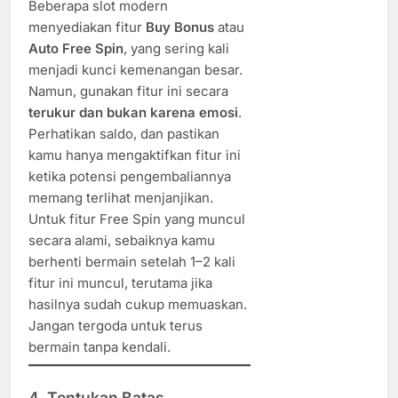
Beberapa slot modern
menyediakan fitur
Buy Bonus
atau
Auto Free Spin
, yang sering kali
menjadi kunci kemenangan besar.
Namun, gunakan fitur ini secara
terukur dan bukan karena emosi
.
Perhatikan saldo, dan pastikan
kamu hanya mengaktifkan fitur ini
ketika potensi pengembaliannya
memang terlihat menjanjikan.
Untuk fitur Free Spin yang muncul
secara alami, sebaiknya kamu
berhenti bermain setelah 1–2 kali
fitur ini muncul, terutama jika
hasilnya sudah cukup memuaskan.
Jangan tergoda untuk terus
bermain tanpa kendali.
4.
Tentukan Batas