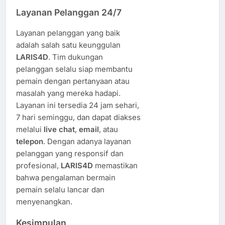
Layanan Pelanggan 24/7
Layanan pelanggan yang baik
adalah salah satu keunggulan
LARIS4D
. Tim dukungan
pelanggan selalu siap membantu
pemain dengan pertanyaan atau
masalah yang mereka hadapi.
Layanan ini tersedia 24 jam sehari,
7 hari seminggu, dan dapat diakses
melalui
live chat
,
email
, atau
telepon
. Dengan adanya layanan
pelanggan yang responsif dan
profesional,
LARIS4D
memastikan
bahwa pengalaman bermain
pemain selalu lancar dan
menyenangkan.
Kesimpulan