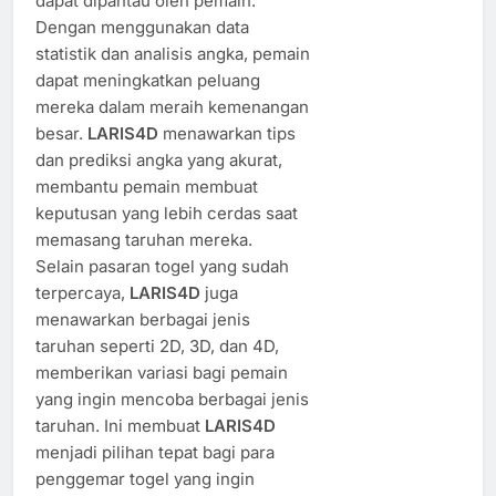
dapat dipantau oleh pemain.
Dengan menggunakan data
statistik dan analisis angka, pemain
dapat meningkatkan peluang
mereka dalam meraih kemenangan
besar.
LARIS4D
menawarkan tips
dan prediksi angka yang akurat,
membantu pemain membuat
keputusan yang lebih cerdas saat
memasang taruhan mereka.
Selain pasaran togel yang sudah
terpercaya,
LARIS4D
juga
menawarkan berbagai jenis
taruhan seperti 2D, 3D, dan 4D,
memberikan variasi bagi pemain
yang ingin mencoba berbagai jenis
taruhan. Ini membuat
LARIS4D
menjadi pilihan tepat bagi para
penggemar togel yang ingin