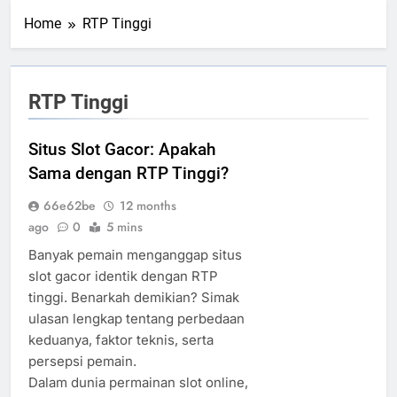
Home
RTP Tinggi
RTP Tinggi
Situs Slot Gacor: Apakah
Sama dengan RTP Tinggi?
66e62be
12 months
ago
0
5 mins
Banyak pemain menganggap situs
slot gacor identik dengan RTP
tinggi. Benarkah demikian? Simak
ulasan lengkap tentang perbedaan
keduanya, faktor teknis, serta
persepsi pemain.
Dalam dunia permainan slot online,