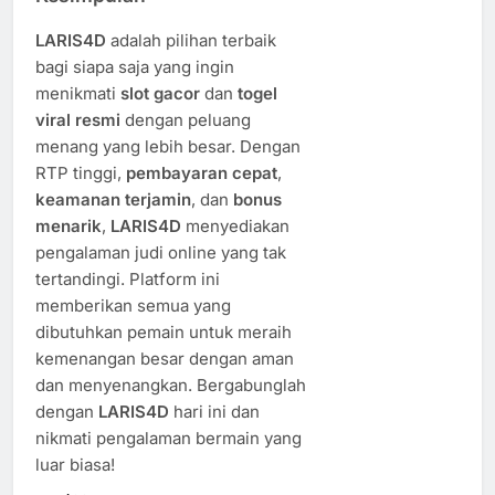
LARIS4D
adalah pilihan terbaik
bagi siapa saja yang ingin
menikmati
slot gacor
dan
togel
viral resmi
dengan peluang
menang yang lebih besar. Dengan
RTP tinggi,
pembayaran cepat
,
keamanan terjamin
, dan
bonus
menarik
,
LARIS4D
menyediakan
pengalaman judi online yang tak
tertandingi. Platform ini
memberikan semua yang
dibutuhkan pemain untuk meraih
kemenangan besar dengan aman
dan menyenangkan. Bergabunglah
dengan
LARIS4D
hari ini dan
nikmati pengalaman bermain yang
luar biasa!