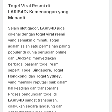
Togel Viral Resmi di
LARIS4D: Kemenangan yang
Menanti
Selain
slot gacor
,
LARIS4D
juga
dikenal dengan
togel viral resmi
yang semakin diminati. Togel
adalah salah satu permainan paling
populer di dunia perjudian online,
dan
LARIS4D
menyediakan
berbagai pasaran togel resmi
seperti
Togel Singapore
,
Togel
Hongkong
, dan
Togel Sydney
,
yang memiliki reputasi baik dalam
hal keadilan dan transparansi.
Proses pengundian togel di
LARIS4D
sangat transparan,
dilakukan secara langsung dan