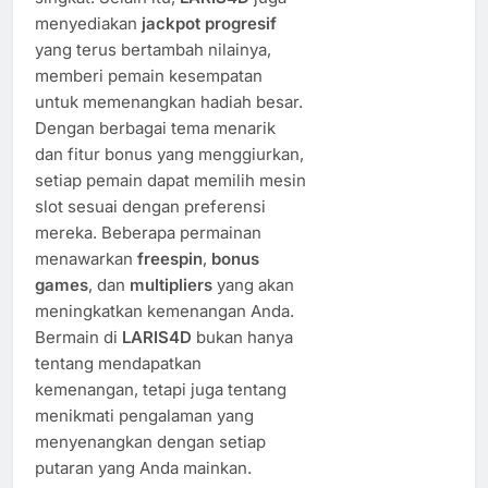
menyediakan
jackpot progresif
yang terus bertambah nilainya,
memberi pemain kesempatan
untuk memenangkan hadiah besar.
Dengan berbagai tema menarik
dan fitur bonus yang menggiurkan,
setiap pemain dapat memilih mesin
slot sesuai dengan preferensi
mereka. Beberapa permainan
menawarkan
freespin
,
bonus
games
, dan
multipliers
yang akan
meningkatkan kemenangan Anda.
Bermain di
LARIS4D
bukan hanya
tentang mendapatkan
kemenangan, tetapi juga tentang
menikmati pengalaman yang
menyenangkan dengan setiap
putaran yang Anda mainkan.