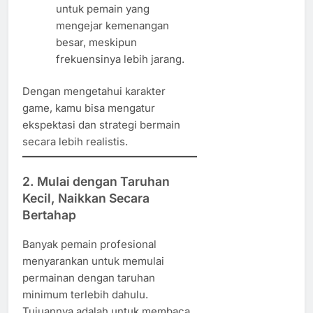
untuk pemain yang
mengejar kemenangan
besar, meskipun
frekuensinya lebih jarang.
Dengan mengetahui karakter
game, kamu bisa mengatur
ekspektasi dan strategi bermain
secara lebih realistis.
2.
Mulai dengan Taruhan
Kecil, Naikkan Secara
Bertahap
Banyak pemain profesional
menyarankan untuk memulai
permainan dengan taruhan
minimum terlebih dahulu.
Tujuannya adalah untuk membaca