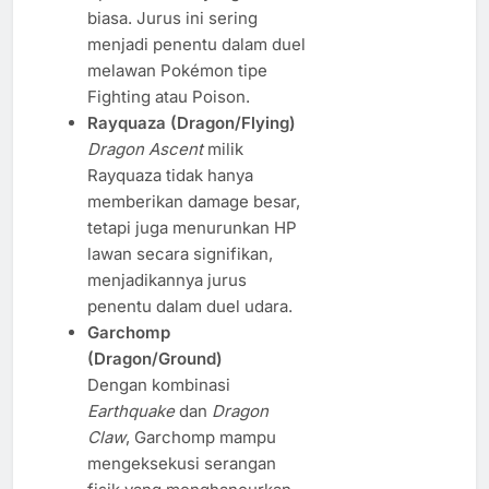
biasa. Jurus ini sering
menjadi penentu dalam duel
melawan Pokémon tipe
Fighting atau Poison.
Rayquaza (Dragon/Flying)
Dragon Ascent
milik
Rayquaza tidak hanya
memberikan damage besar,
tetapi juga menurunkan HP
lawan secara signifikan,
menjadikannya jurus
penentu dalam duel udara.
Garchomp
(Dragon/Ground)
Dengan kombinasi
Earthquake
dan
Dragon
Claw
, Garchomp mampu
mengeksekusi serangan