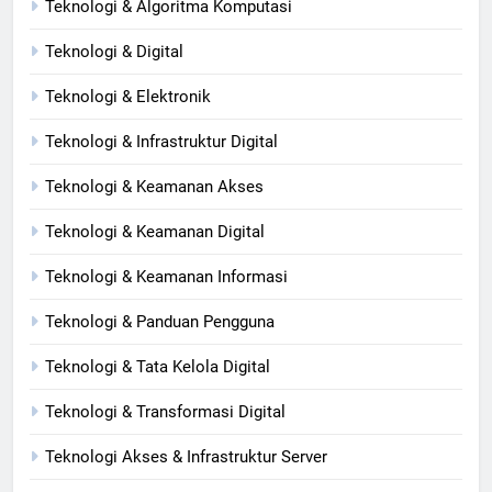
Teknologi & Algoritma Komputasi
Teknologi & Digital
Teknologi & Elektronik
Teknologi & Infrastruktur Digital
Teknologi & Keamanan Akses
Teknologi & Keamanan Digital
Teknologi & Keamanan Informasi
Teknologi & Panduan Pengguna
Teknologi & Tata Kelola Digital
Teknologi & Transformasi Digital
Teknologi Akses & Infrastruktur Server