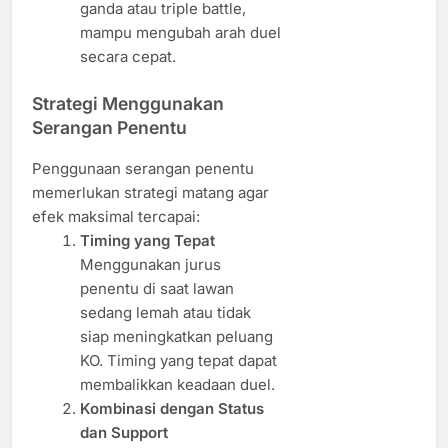
ganda atau triple battle,
mampu mengubah arah duel
secara cepat.
Strategi Menggunakan
Serangan Penentu
Penggunaan serangan penentu
memerlukan strategi matang agar
efek maksimal tercapai:
Timing yang Tepat
Menggunakan jurus
penentu di saat lawan
sedang lemah atau tidak
siap meningkatkan peluang
KO. Timing yang tepat dapat
membalikkan keadaan duel.
Kombinasi dengan Status
dan Support