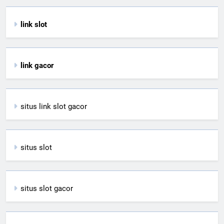
link slot
link gacor
situs link slot gacor
situs slot
situs slot gacor