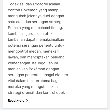
Togekiss, dan Excadrill adalah
contoh Pokémon yang mampu
mengubah jalannya duel dengan
satu atau dua serangan strategis.
Pemain yang memahami timing,
kombinasi jurus, dan efek
tambahan dapat memaksimalkan
potensi serangan penentu untuk
mengontrol medan, menekan
lawan, dan menciptakan peluang
kemenangan. Keunggulan ini
menjadikan Pokémon dengan
serangan penentu sebagai elemen
vital dalam tim, terutama bagi
mereka yang mengutamakan
strategi ofensif dan kontrol duel.
Read More