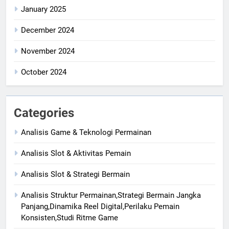
January 2025
December 2024
November 2024
October 2024
Categories
Analisis Game & Teknologi Permainan
Analisis Slot & Aktivitas Pemain
Analisis Slot & Strategi Bermain
Analisis Struktur Permainan,Strategi Bermain Jangka
Panjang,Dinamika Reel Digital,Perilaku Pemain
Konsisten,Studi Ritme Game