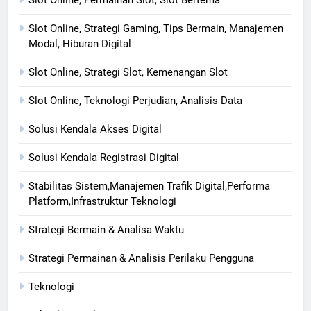
Slot Online, Permainan Slot, Slot Bertema
Slot Online, Strategi Gaming, Tips Bermain, Manajemen
Modal, Hiburan Digital
Slot Online, Strategi Slot, Kemenangan Slot
Slot Online, Teknologi Perjudian, Analisis Data
Solusi Kendala Akses Digital
Solusi Kendala Registrasi Digital
Stabilitas Sistem,Manajemen Trafik Digital,Performa
Platform,Infrastruktur Teknologi
Strategi Bermain & Analisa Waktu
Strategi Permainan & Analisis Perilaku Pengguna
Teknologi