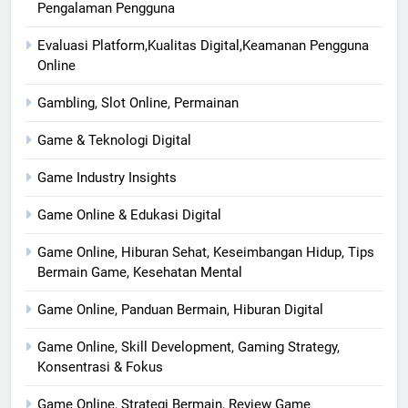
Pengalaman Pengguna
Evaluasi Platform,Kualitas Digital,Keamanan Pengguna
Online
Gambling, Slot Online, Permainan
Game & Teknologi Digital
Game Industry Insights
Game Online & Edukasi Digital
Game Online, Hiburan Sehat, Keseimbangan Hidup, Tips
Bermain Game, Kesehatan Mental
Game Online, Panduan Bermain, Hiburan Digital
Game Online, Skill Development, Gaming Strategy,
Konsentrasi & Fokus
Game Online, Strategi Bermain, Review Game