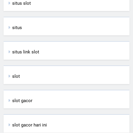
situs slot
situs
situs link slot
slot
slot gacor
slot gacor hari ini