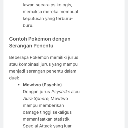
lawan secara psikologis,
memaksa mereka membuat
keputusan yang terburu-
buru.
Contoh Pokémon dengan
Serangan Penentu
Beberapa Pokémon memiliki jurus
atau kombinasi jurus yang mampu
menjadi serangan penentu dalam
duel:
Mewtwo (Psychic)
Dengan jurus
Psystrike
atau
Aura Sphere
, Mewtwo
mampu memberikan
damage tinggi sekaligus
memanfaatkan statistik
Special Attack yang luar