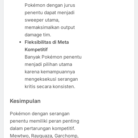
Pokémon dengan jurus
penentu dapat menjadi
sweeper utama,
memaksimalkan output
damage tim.
Fleksibilitas di Meta
Kompetitif
Banyak Pokémon penentu
menjadi pilihan utama
karena kemampuannya
mengeksekusi serangan
kritis secara konsisten.
Kesimpulan
Pokémon dengan serangan
penentu memiliki peran penting
dalam pertarungan kompetitif.
Mewtwo, Rayquaza, Garchomp,