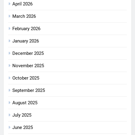
April 2026
March 2026
February 2026
January 2026
December 2025
November 2025
October 2025
September 2025
August 2025
July 2025
June 2025