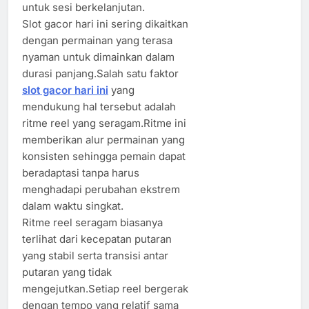
untuk sesi berkelanjutan.
Slot gacor hari ini sering dikaitkan
dengan permainan yang terasa
nyaman untuk dimainkan dalam
durasi panjang.Salah satu faktor
slot gacor hari ini
yang
mendukung hal tersebut adalah
ritme reel yang seragam.Ritme ini
memberikan alur permainan yang
konsisten sehingga pemain dapat
beradaptasi tanpa harus
menghadapi perubahan ekstrem
dalam waktu singkat.
Ritme reel seragam biasanya
terlihat dari kecepatan putaran
yang stabil serta transisi antar
putaran yang tidak
mengejutkan.Setiap reel bergerak
dengan tempo yang relatif sama