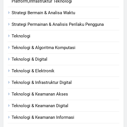
Platform,Infrastruktur Teknologi
Strategi Bermain & Analisa Waktu
Strategi Permainan & Analisis Perilaku Pengguna
Teknologi
Teknologi & Algoritma Komputasi
Teknologi & Digital
Teknologi & Elektronik
Teknologi & Infrastruktur Digital
Teknologi & Keamanan Akses
Teknologi & Keamanan Digital
Teknologi & Keamanan Informasi