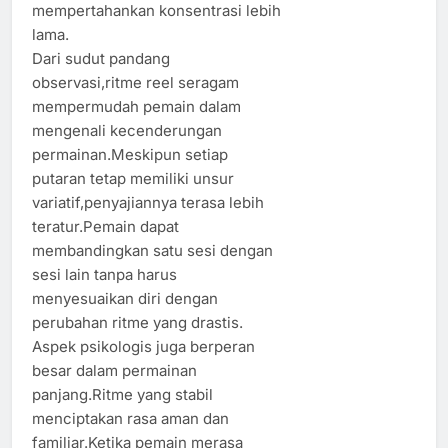
mempertahankan konsentrasi lebih
lama.
Dari sudut pandang
observasi,ritme reel seragam
mempermudah pemain dalam
mengenali kecenderungan
permainan.Meskipun setiap
putaran tetap memiliki unsur
variatif,penyajiannya terasa lebih
teratur.Pemain dapat
membandingkan satu sesi dengan
sesi lain tanpa harus
menyesuaikan diri dengan
perubahan ritme yang drastis.
Aspek psikologis juga berperan
besar dalam permainan
panjang.Ritme yang stabil
menciptakan rasa aman dan
familiar.Ketika pemain merasa