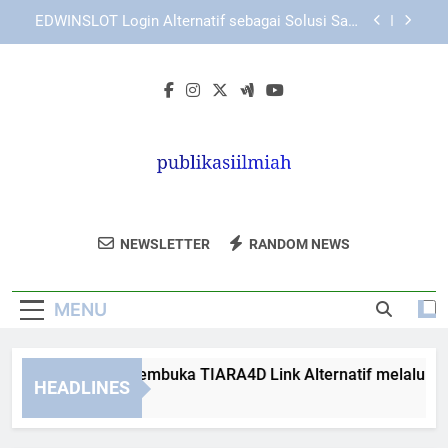
Skip
Login Edwinslot Lewat Chrome dengan Panduan
to
Praktis
content
Cara Mengatasi Login Lebah4D yang Terhenti di
Halaman Awal dengan Langkah Aman
Langkah Aman Membuka TIARA4D Link Alternatif
melalui Browser
EDWINSLOT Login Alternatif sebagai Solusi Saat
Akses Utama Tidak Stabil
Login Edwinslot Lewat Chrome dengan Panduan
Praktis
Publikasi Ilmiah
Publikasikan Hasil Penelitian Dan Jurnal
Cara Mengatasi Login Lebah4D yang Terhenti di
NEWSLETTER
RANDOM NEWS
Halaman Awal dengan Langkah Aman
Ilmiah Anda Di Publikasi Ilmiah. Platform
Untuk Akademisi Dan Profesional.
MENU
ngkah Aman Membuka TIARA4D Link Alternatif melalui Brows
HEADLINES
eeks Ago