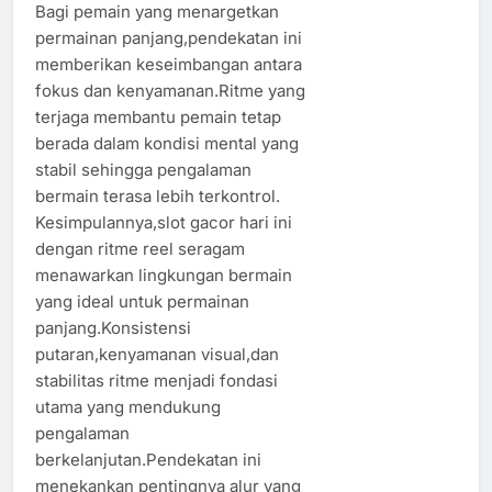
Bagi pemain yang menargetkan
permainan panjang,pendekatan ini
memberikan keseimbangan antara
fokus dan kenyamanan.Ritme yang
terjaga membantu pemain tetap
berada dalam kondisi mental yang
stabil sehingga pengalaman
bermain terasa lebih terkontrol.
Kesimpulannya,slot gacor hari ini
dengan ritme reel seragam
menawarkan lingkungan bermain
yang ideal untuk permainan
panjang.Konsistensi
putaran,kenyamanan visual,dan
stabilitas ritme menjadi fondasi
utama yang mendukung
pengalaman
berkelanjutan.Pendekatan ini
menekankan pentingnya alur yang