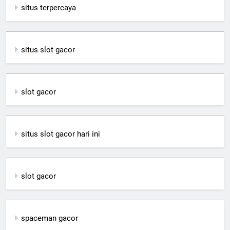
situs terpercaya
situs slot gacor
slot gacor
situs slot gacor hari ini
slot gacor
spaceman gacor