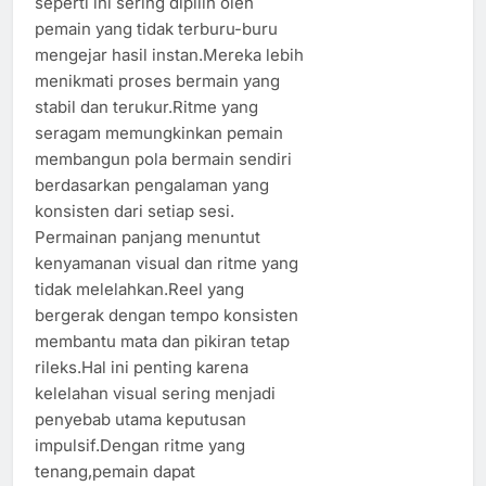
seperti ini sering dipilih oleh
pemain yang tidak terburu-buru
mengejar hasil instan.Mereka lebih
menikmati proses bermain yang
stabil dan terukur.Ritme yang
seragam memungkinkan pemain
membangun pola bermain sendiri
berdasarkan pengalaman yang
konsisten dari setiap sesi.
Permainan panjang menuntut
kenyamanan visual dan ritme yang
tidak melelahkan.Reel yang
bergerak dengan tempo konsisten
membantu mata dan pikiran tetap
rileks.Hal ini penting karena
kelelahan visual sering menjadi
penyebab utama keputusan
impulsif.Dengan ritme yang
tenang,pemain dapat