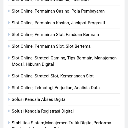
Slot Online, Permainan Casino, Pola Pembayaran
Slot Online, Permainan Kasino, Jackpot Progresif
Slot Online, Permainan Slot, Panduan Bermain
Slot Online, Permainan Slot, Slot Bertema
Slot Online, Strategi Gaming, Tips Bermain, Manajemen
Modal, Hiburan Digital
Slot Online, Strategi Slot, Kemenangan Slot
Slot Online, Teknologi Perjudian, Analisis Data
Solusi Kendala Akses Digital
Solusi Kendala Registrasi Digital
Stabilitas Sistem,Manajemen Trafik Digital,Performa