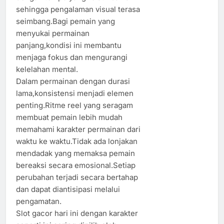
sehingga pengalaman visual terasa
seimbang.Bagi pemain yang
menyukai permainan
panjang,kondisi ini membantu
menjaga fokus dan mengurangi
kelelahan mental.
Dalam permainan dengan durasi
lama,konsistensi menjadi elemen
penting.Ritme reel yang seragam
membuat pemain lebih mudah
memahami karakter permainan dari
waktu ke waktu.Tidak ada lonjakan
mendadak yang memaksa pemain
bereaksi secara emosional.Setiap
perubahan terjadi secara bertahap
dan dapat diantisipasi melalui
pengamatan.
Slot gacor hari ini dengan karakter