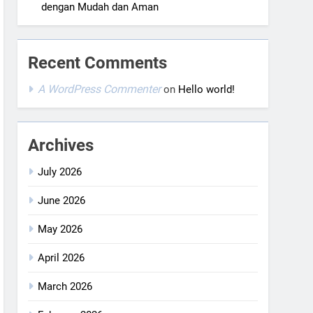
dengan Mudah dan Aman
Recent Comments
A WordPress Commenter
on
Hello world!
Archives
July 2026
June 2026
May 2026
April 2026
March 2026