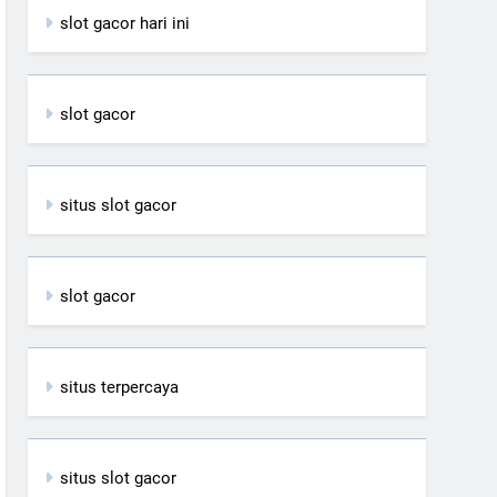
slot gacor hari ini
slot gacor
situs slot gacor
slot gacor
situs terpercaya
situs slot gacor