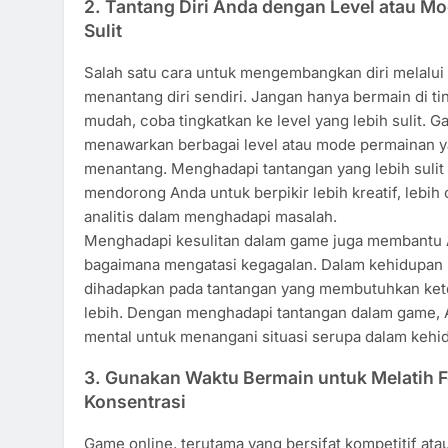
2.
Tantang Diri Anda dengan Level atau Mo
Sulit
Salah satu cara untuk mengembangkan diri melalu
menantang diri sendiri. Jangan hanya bermain di ti
mudah, coba tingkatkan ke level yang lebih sulit. G
menawarkan berbagai level atau mode permainan 
menantang. Menghadapi tantangan yang lebih suli
mendorong Anda untuk berpikir lebih kreatif, lebih 
analitis dalam menghadapi masalah.
Menghadapi kesulitan dalam game juga membantu 
bagaimana mengatasi kegagalan. Dalam kehidupan ny
dihadapkan pada tantangan yang membutuhkan ket
lebih. Dengan menghadapi tantangan dalam game, A
mental untuk menangani situasi serupa dalam kehi
3.
Gunakan Waktu Bermain untuk Melatih 
Konsentrasi
Game online, terutama yang bersifat kompetitif a