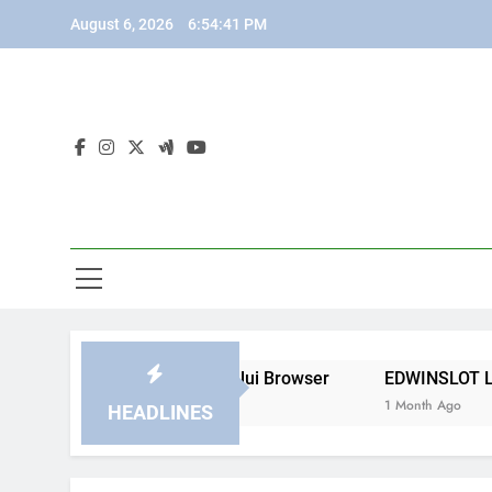
Skip
August 6, 2026
6:54:42 PM
to
content
Pub
Publikasik
 Alternatif melalui Browser
EDWINSLOT Login Alternat
1 Month Ago
HEADLINES