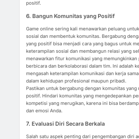
positif.
6.
Bangun Komunitas yang Positif
Game online sering kali menawarkan peluang untu
sosial dan membentuk komunitas. Bergabung den
yang positif bisa menjadi cara yang bagus untuk m
keterampilan sosial dan membangun relasi yang se
menawarkan fitur komunikasi yang memungkinkan 
berbicara dan berkolaborasi dalam tim. Ini adalah 
mengasah keterampilan komunikasi dan kerja sama
dalam kehidupan profesional maupun pribadi.
Pastikan untuk bergabung dengan komunitas yan
positif. Hindari komunitas yang mengedepankan per
kompetisi yang merugikan, karena ini bisa berdam
dan emosi Anda.
7.
Evaluasi Diri Secara Berkala
Salah satu aspek penting dari pengembangan diri ad