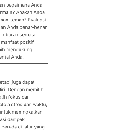
kan bagaimana Anda
ermain? Apakah Anda
eman-teman? Evaluasi
nan Anda benar-benar
 hiburan semata.
manfaat positif,
ebih mendukung
ntal Anda.
etapi juga dapat
iri. Dengan memilih
tih fokus dan
lola stres dan waktu,
untuk meningkatkan
uasi dampak
berada di jalur yang