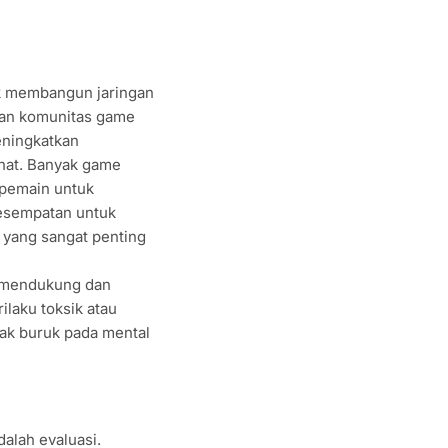
k membangun jaringan
gan komunitas game
eningkatkan
hat. Banyak game
pemain untuk
kesempatan untuk
 yang sangat penting
g mendukung dan
ilaku toksik atau
pak buruk pada mental
alah evaluasi.