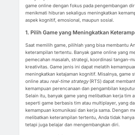
game online dengan fokus pada pengembangan diri
menikmati hiburan sekaligus meningkatkan kemampu
aspek kognitif, emosional, maupun sosial.
1.
Pilih Game yang Meningkatkan Keteramp
Saat memilih game, pilihlah yang bisa membantu 
keterampilan tertentu. Banyak game online yang m
pemecahan masalah, strategi, koordinasi tangan-m
kreativitas. Game jenis ini dapat melatih kemampuan
meningkatkan ketajaman kognitif. Misalnya, game s
online atau
real-time strategy
(RTS) dapat membant
kemampuan perencanaan dan pengambilan keputu
Selain itu, banyak game yang melibatkan kerja tim a
seperti game berbasis tim atau multiplayer, yang da
kemampuan komunikasi dan kerja sama. Dengan m
melibatkan keterampilan tertentu, Anda tidak hany
tetapi juga belajar dan mengembangkan diri.