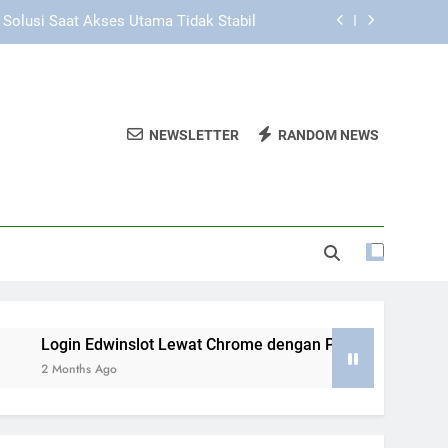
 Solusi Saat Akses Utama Tidak Stabil
 Lewat Chrome dengan Panduan Praktis
di Halaman Awal dengan Langkah Aman
NEWSLETTER
RANDOM NEWS
A4D Link Alternatif melalui Browser
 Solusi Saat Akses Utama Tidak Stabil
. Platform Untuk Akademisi Dan Profesional.
 Lewat Chrome dengan Panduan Praktis
di Halaman Awal dengan Langkah Aman
Edwinslot Lewat Chrome dengan Panduan Praktis
Cara 
s Ago
2 Mont