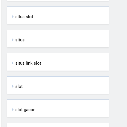
situs slot
situs
situs link slot
slot
slot gacor