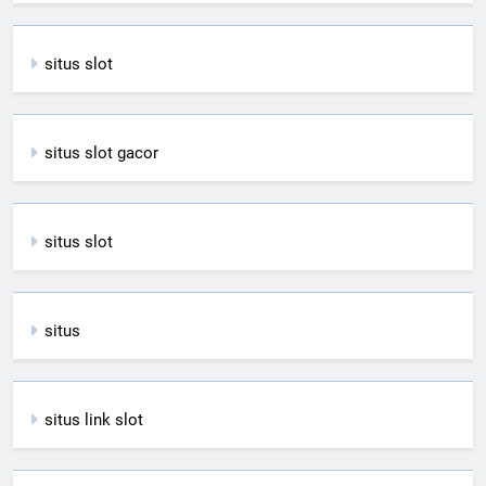
situs slot
situs slot gacor
situs slot
situs
situs link slot