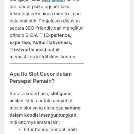
dari sudut psikologi perilaku,
teknologi permainan modern, dan
data statistik. Penjelasan disusun
secara SEO-friendly dan mengikuti
prinsip
E-E-A-T (Experience,
Expertise, Authoritativeness,
Trustworthiness)
untuk
memastikan kredibilitas konten.
Apa Itu Slot Gacor dalam
Persepsi Pemain?
Secara sederhana,
slot gacor
adalah istilah untuk menyebut
mesin slot yang dianggap
sedang
dalam kondisi menguntungkan
.
Indikatornya antara lain:
Fitur bonus muncul lebih