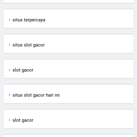
situs terpercaya
situs slot gacor
slot gacor
situs slot gacor hari ini
slot gacor