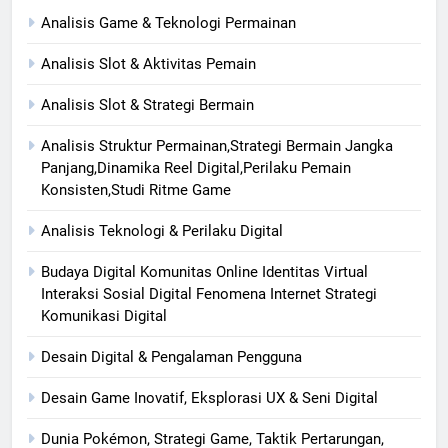
Analisis Game & Teknologi Permainan
Analisis Slot & Aktivitas Pemain
Analisis Slot & Strategi Bermain
Analisis Struktur Permainan,Strategi Bermain Jangka
Panjang,Dinamika Reel Digital,Perilaku Pemain
Konsisten,Studi Ritme Game
Analisis Teknologi & Perilaku Digital
Budaya Digital Komunitas Online Identitas Virtual
Interaksi Sosial Digital Fenomena Internet Strategi
Komunikasi Digital
Desain Digital & Pengalaman Pengguna
Desain Game Inovatif, Eksplorasi UX & Seni Digital
Dunia Pokémon, Strategi Game, Taktik Pertarungan,