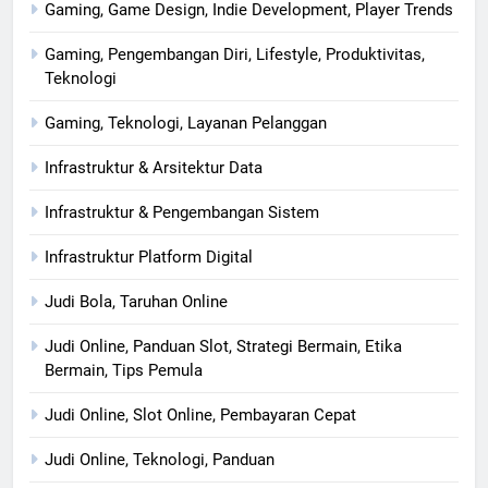
Gaming, Game Design, Indie Development, Player Trends
Gaming, Pengembangan Diri, Lifestyle, Produktivitas,
Teknologi
Gaming, Teknologi, Layanan Pelanggan
Infrastruktur & Arsitektur Data
Infrastruktur & Pengembangan Sistem
Infrastruktur Platform Digital
Judi Bola, Taruhan Online
Judi Online, Panduan Slot, Strategi Bermain, Etika
Bermain, Tips Pemula
Judi Online, Slot Online, Pembayaran Cepat
Judi Online, Teknologi, Panduan