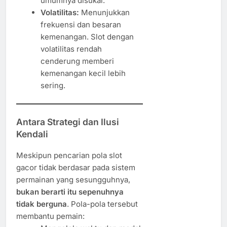
umumnya disukai.
Volatilitas:
Menunjukkan
frekuensi dan besaran
kemenangan. Slot dengan
volatilitas rendah
cenderung memberi
kemenangan kecil lebih
sering.
Antara Strategi dan Ilusi
Kendali
Meskipun pencarian pola slot
gacor tidak berdasar pada sistem
permainan yang sesungguhnya,
bukan berarti itu sepenuhnya
tidak berguna
. Pola-pola tersebut
membantu pemain: