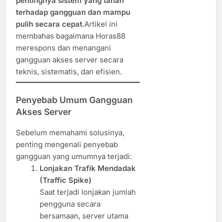
pentingnya sistem yang tahan
terhadap gangguan dan mampu
pulih secara cepat
.Artikel ini
membahas bagaimana Horas88
merespons dan menangani
gangguan akses server secara
teknis, sistematis, dan efisien.
Penyebab Umum Gangguan
Akses Server
Sebelum memahami solusinya,
penting mengenali penyebab
gangguan yang umumnya terjadi:
Lonjakan Trafik Mendadak
(Traffic Spike)
Saat terjadi lonjakan jumlah
pengguna secara
bersamaan, server utama