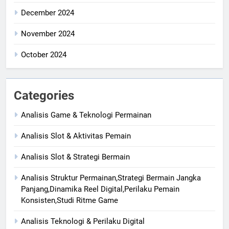
December 2024
November 2024
October 2024
Categories
Analisis Game & Teknologi Permainan
Analisis Slot & Aktivitas Pemain
Analisis Slot & Strategi Bermain
Analisis Struktur Permainan,Strategi Bermain Jangka
Panjang,Dinamika Reel Digital,Perilaku Pemain
Konsisten,Studi Ritme Game
Analisis Teknologi & Perilaku Digital