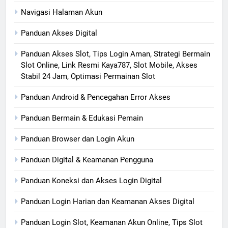
Navigasi Halaman Akun
Panduan Akses Digital
Panduan Akses Slot, Tips Login Aman, Strategi Bermain
Slot Online, Link Resmi Kaya787, Slot Mobile, Akses
Stabil 24 Jam, Optimasi Permainan Slot
Panduan Android & Pencegahan Error Akses
Panduan Bermain & Edukasi Pemain
Panduan Browser dan Login Akun
Panduan Digital & Keamanan Pengguna
Panduan Koneksi dan Akses Login Digital
Panduan Login Harian dan Keamanan Akses Digital
Panduan Login Slot, Keamanan Akun Online, Tips Slot