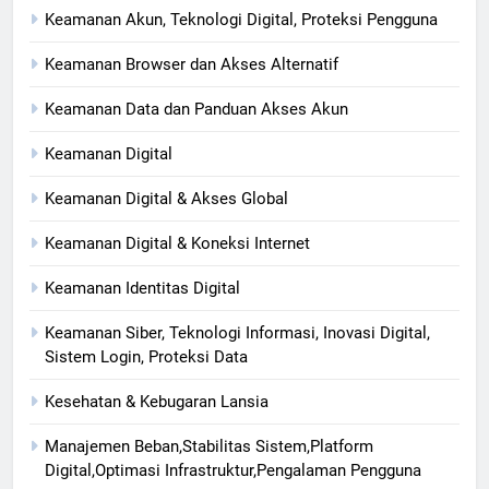
Keamanan Akun, Teknologi Digital, Proteksi Pengguna
Keamanan Browser dan Akses Alternatif
Keamanan Data dan Panduan Akses Akun
Keamanan Digital
Keamanan Digital & Akses Global
Keamanan Digital & Koneksi Internet
Keamanan Identitas Digital
Keamanan Siber, Teknologi Informasi, Inovasi Digital,
Sistem Login, Proteksi Data
Kesehatan & Kebugaran Lansia
Manajemen Beban,Stabilitas Sistem,Platform
Digital,Optimasi Infrastruktur,Pengalaman Pengguna