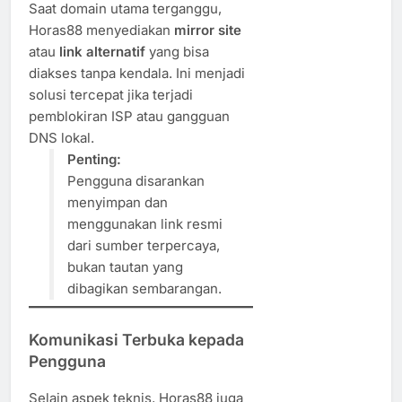
Saat domain utama terganggu,
Horas88 menyediakan
mirror site
atau
link alternatif
yang bisa
diakses tanpa kendala. Ini menjadi
solusi tercepat jika terjadi
pemblokiran ISP atau gangguan
DNS lokal.
Penting:
Pengguna disarankan
menyimpan dan
menggunakan link resmi
dari sumber terpercaya,
bukan tautan yang
dibagikan sembarangan.
Komunikasi Terbuka kepada
Pengguna
Selain aspek teknis, Horas88 juga