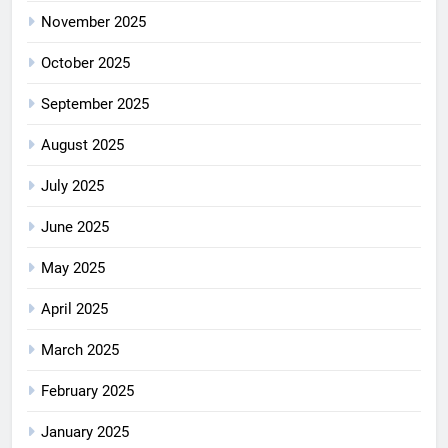
November 2025
October 2025
September 2025
August 2025
July 2025
June 2025
May 2025
April 2025
March 2025
February 2025
January 2025