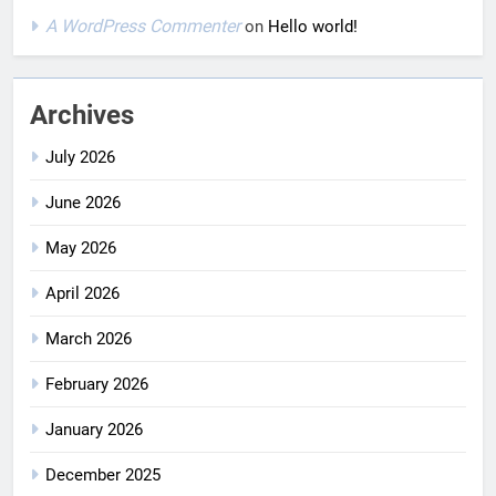
A WordPress Commenter
on
Hello world!
Archives
July 2026
June 2026
May 2026
April 2026
March 2026
February 2026
January 2026
December 2025