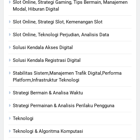
Slot Online, Strategi Gaming, Tips Bermain, Manajemen
Modal, Hiburan Digital
Slot Online, Strategi Slot, Kemenangan Slot
Slot Online, Teknologi Perjudian, Analisis Data
Solusi Kendala Akses Digital
Solusi Kendala Registrasi Digital
Stabilitas Sistem,Manajemen Trafik Digital,Performa
Platform,Infrastruktur Teknologi
Strategi Bermain & Analisa Waktu
Strategi Permainan & Analisis Perilaku Pengguna
Teknologi
Teknologi & Algoritma Komputasi