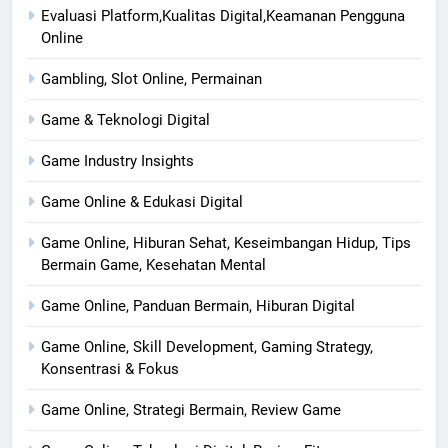
Evaluasi Platform,Kualitas Digital,Keamanan Pengguna
Online
Gambling, Slot Online, Permainan
Game & Teknologi Digital
Game Industry Insights
Game Online & Edukasi Digital
Game Online, Hiburan Sehat, Keseimbangan Hidup, Tips
Bermain Game, Kesehatan Mental
Game Online, Panduan Bermain, Hiburan Digital
Game Online, Skill Development, Gaming Strategy,
Konsentrasi & Fokus
Game Online, Strategi Bermain, Review Game