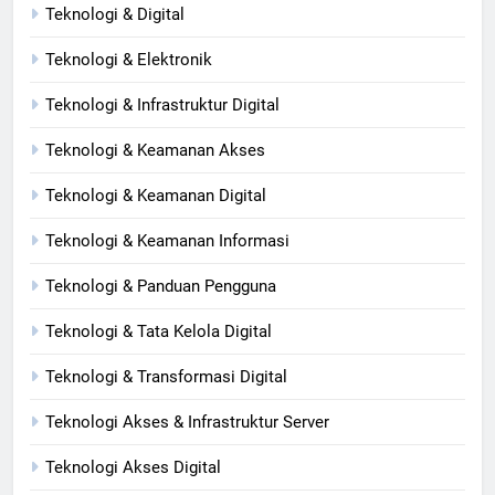
Teknologi & Digital
Teknologi & Elektronik
Teknologi & Infrastruktur Digital
Teknologi & Keamanan Akses
Teknologi & Keamanan Digital
Teknologi & Keamanan Informasi
Teknologi & Panduan Pengguna
Teknologi & Tata Kelola Digital
Teknologi & Transformasi Digital
Teknologi Akses & Infrastruktur Server
Teknologi Akses Digital