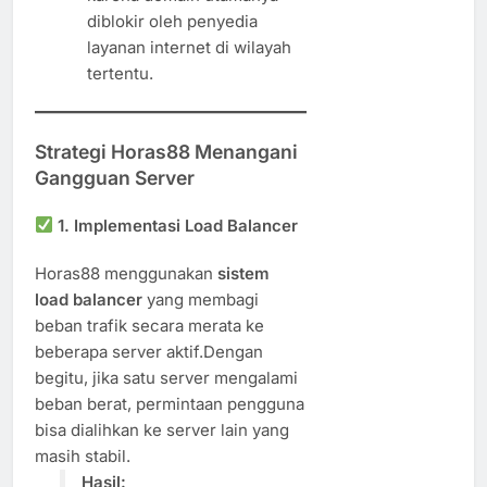
diblokir oleh penyedia
layanan internet di wilayah
tertentu.
Strategi Horas88 Menangani
Gangguan Server
1.
Implementasi Load Balancer
Horas88 menggunakan
sistem
load balancer
yang membagi
beban trafik secara merata ke
beberapa server aktif.Dengan
begitu, jika satu server mengalami
beban berat, permintaan pengguna
bisa dialihkan ke server lain yang
masih stabil.
Hasil: