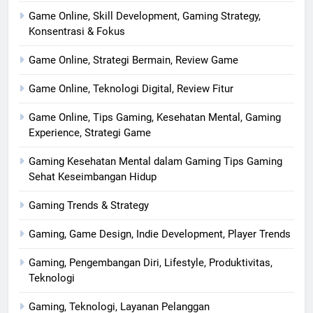
Game Online, Skill Development, Gaming Strategy,
Konsentrasi & Fokus
Game Online, Strategi Bermain, Review Game
Game Online, Teknologi Digital, Review Fitur
Game Online, Tips Gaming, Kesehatan Mental, Gaming
Experience, Strategi Game
Gaming Kesehatan Mental dalam Gaming Tips Gaming
Sehat Keseimbangan Hidup
Gaming Trends & Strategy
Gaming, Game Design, Indie Development, Player Trends
Gaming, Pengembangan Diri, Lifestyle, Produktivitas,
Teknologi
Gaming, Teknologi, Layanan Pelanggan