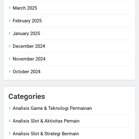
March 2025
February 2025
January 2025
December 2024
November 2024
October 2024
Categories
Analisis Game & Teknologi Permainan
Analisis Slot & Aktivitas Pemain
Analisis Slot & Strategi Bermain