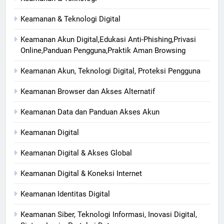
Keamanan & Teknologi Digital
Keamanan Akun Digital,Edukasi Anti-Phishing,Privasi
Online,Panduan Pengguna,Praktik Aman Browsing
Keamanan Akun, Teknologi Digital, Proteksi Pengguna
Keamanan Browser dan Akses Alternatif
Keamanan Data dan Panduan Akses Akun
Keamanan Digital
Keamanan Digital & Akses Global
Keamanan Digital & Koneksi Internet
Keamanan Identitas Digital
Keamanan Siber, Teknologi Informasi, Inovasi Digital,