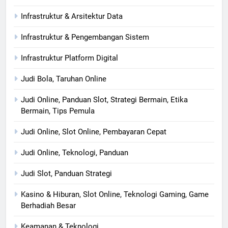
Infrastruktur & Arsitektur Data
Infrastruktur & Pengembangan Sistem
Infrastruktur Platform Digital
Judi Bola, Taruhan Online
Judi Online, Panduan Slot, Strategi Bermain, Etika
Bermain, Tips Pemula
Judi Online, Slot Online, Pembayaran Cepat
Judi Online, Teknologi, Panduan
Judi Slot, Panduan Strategi
Kasino & Hiburan, Slot Online, Teknologi Gaming, Game
Berhadiah Besar
Keamanan & Teknologi