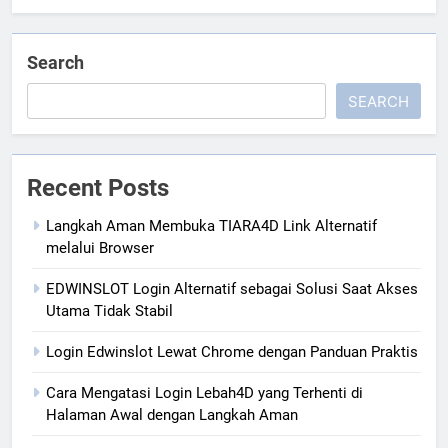
Search
SEARCH
Recent Posts
Langkah Aman Membuka TIARA4D Link Alternatif
melalui Browser
EDWINSLOT Login Alternatif sebagai Solusi Saat Akses
Utama Tidak Stabil
Login Edwinslot Lewat Chrome dengan Panduan Praktis
Cara Mengatasi Login Lebah4D yang Terhenti di
Halaman Awal dengan Langkah Aman