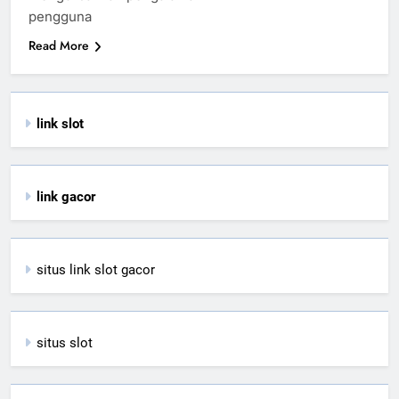
pengguna
Read More
link slot
link gacor
situs link slot gacor
situs slot