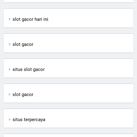
slot gacor hari ini
slot gacor
situs slot gacor
slot gacor
situs terpercaya