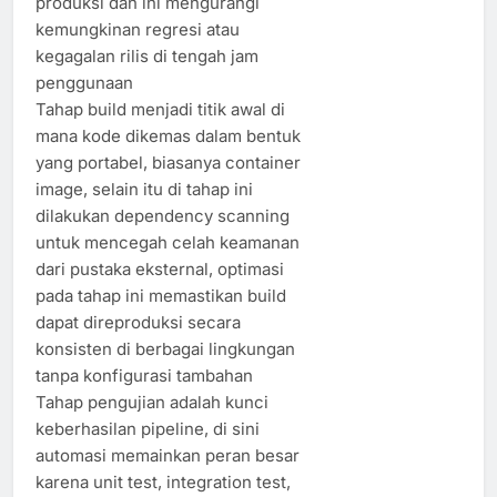
produksi dan ini mengurangi
kemungkinan regresi atau
kegagalan rilis di tengah jam
penggunaan
Tahap build menjadi titik awal di
mana kode dikemas dalam bentuk
yang portabel, biasanya container
image, selain itu di tahap ini
dilakukan dependency scanning
untuk mencegah celah keamanan
dari pustaka eksternal, optimasi
pada tahap ini memastikan build
dapat direproduksi secara
konsisten di berbagai lingkungan
tanpa konfigurasi tambahan
Tahap pengujian adalah kunci
keberhasilan pipeline, di sini
automasi memainkan peran besar
karena unit test, integration test,