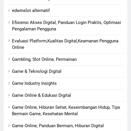
edwinslot alternatif
Efisiensi Akses Digital, Panduan Login Praktis, Optimasi
Pengalaman Pengguna
Evaluasi Platform,Kualitas Digital,Keamanan Pengguna
Online
Gambling, Slot Online, Permainan
Game & Teknologi Digital
Game Industry Insights
Game Online & Edukasi Digital
Game Online, Hiburan Sehat, Keseimbangan Hidup, Tips
Bermain Game, Kesehatan Mental
Game Online, Panduan Bermain, Hiburan Digital