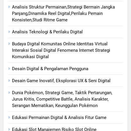
Analisis Struktur Permainan,Strategi Bermain Jangka
Panjang,Dinamika Reel Digital,Perilaku Pemain
Konsisten,Studi Ritme Game
Analisis Teknologi & Perilaku Digital
Budaya Digital Komunitas Online Identitas Virtual
Interaksi Sosial Digital Fenomena Internet Strategi
Komunikasi Digital
Desain Digital & Pengalaman Pengguna
Desain Game Inovatif, Eksplorasi UX & Seni Digital
Dunia Pokémon, Strategi Game, Taktik Pertarungan,
Jurus Kritis, Competitive Battle, Analisis Karakter,
Serangan Mematikan, Keunggulan Pokémon
Edukasi Permainan Digital & Analisis Fitur Game
Edukasi Slot Manajemen Risiko Slot Online