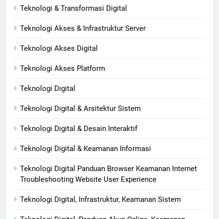
Teknologi & Transformasi Digital
Teknologi Akses & Infrastruktur Server
Teknologi Akses Digital
Teknologi Akses Platform
Teknologi Digital
Teknologi Digital & Arsitektur Sistem
Teknologi Digital & Desain Interaktif
Teknologi Digital & Keamanan Informasi
Teknologi Digital Panduan Browser Keamanan Internet
Troubleshooting Website User Experience
Teknologi Digital, Infrastruktur, Keamanan Sistem