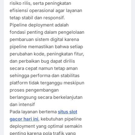
risiko rilis, serta peningkatan
efisiensi operasional agar layanan
tetap stabil dan responsif.
Pipeline deployment adalah
fondasi penting dalam pengelolaan
pembaruan sistem digital karena
pipeline memastikan bahwa setiap
perubahan kode, peningkatan fitur,
dan perbaikan bug dapat dirilis
secara cepat namun tetap aman
sehingga performa dan stabilitas
platform tidak terganggu meskipun
proses pengembangan
berlangsung secara berkelanjutan
dan intensif
Pada layanan bertema
situs slot
gacor hari ini
, kebutuhan pipeline
deployment yang optimal semakin
penting karena pola trafik yang