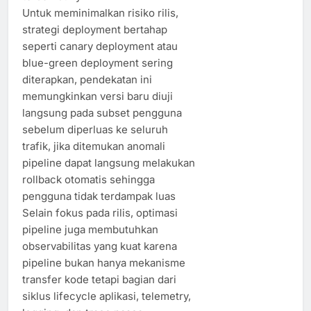
Untuk meminimalkan risiko rilis,
strategi deployment bertahap
seperti canary deployment atau
blue-green deployment sering
diterapkan, pendekatan ini
memungkinkan versi baru diuji
langsung pada subset pengguna
sebelum diperluas ke seluruh
trafik, jika ditemukan anomali
pipeline dapat langsung melakukan
rollback otomatis sehingga
pengguna tidak terdampak luas
Selain fokus pada rilis, optimasi
pipeline juga membutuhkan
observabilitas yang kuat karena
pipeline bukan hanya mekanisme
transfer kode tetapi bagian dari
siklus lifecycle aplikasi, telemetry,