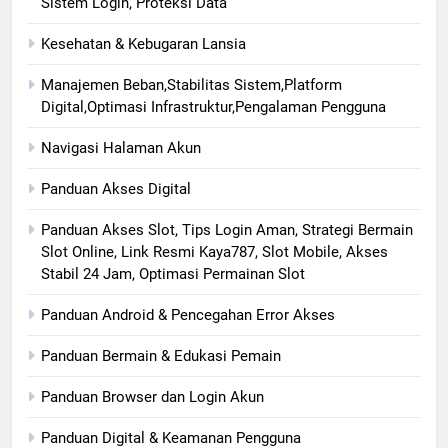
Sistem Login, Proteksi Data
Kesehatan & Kebugaran Lansia
Manajemen Beban,Stabilitas Sistem,Platform
Digital,Optimasi Infrastruktur,Pengalaman Pengguna
Navigasi Halaman Akun
Panduan Akses Digital
Panduan Akses Slot, Tips Login Aman, Strategi Bermain
Slot Online, Link Resmi Kaya787, Slot Mobile, Akses
Stabil 24 Jam, Optimasi Permainan Slot
Panduan Android & Pencegahan Error Akses
Panduan Bermain & Edukasi Pemain
Panduan Browser dan Login Akun
Panduan Digital & Keamanan Pengguna