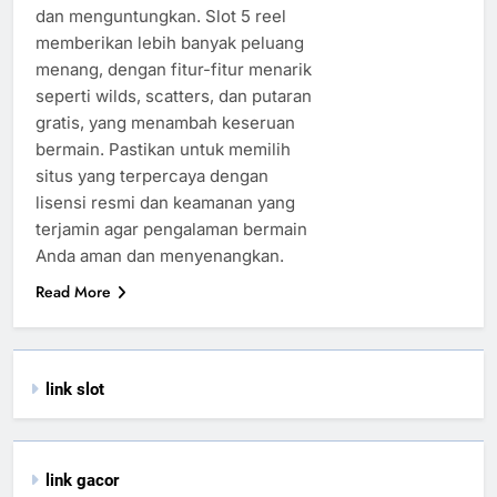
dan menguntungkan. Slot 5 reel
memberikan lebih banyak peluang
menang, dengan fitur-fitur menarik
seperti wilds, scatters, dan putaran
gratis, yang menambah keseruan
bermain. Pastikan untuk memilih
situs yang terpercaya dengan
lisensi resmi dan keamanan yang
terjamin agar pengalaman bermain
Anda aman dan menyenangkan.
Read More
link slot
link gacor