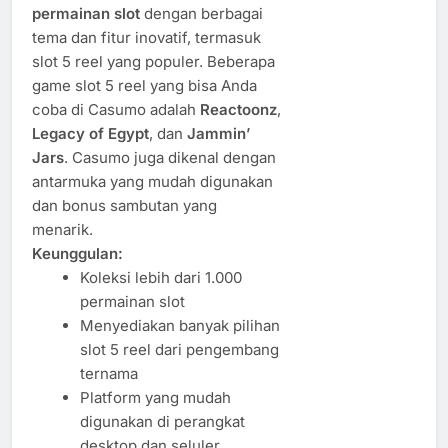
permainan slot
dengan berbagai
tema dan fitur inovatif, termasuk
slot 5 reel yang populer. Beberapa
game slot 5 reel yang bisa Anda
coba di Casumo adalah
Reactoonz
,
Legacy of Egypt
, dan
Jammin’
Jars
. Casumo juga dikenal dengan
antarmuka yang mudah digunakan
dan bonus sambutan yang
menarik.
Keunggulan:
Koleksi lebih dari 1.000
permainan slot
Menyediakan banyak pilihan
slot 5 reel dari pengembang
ternama
Platform yang mudah
digunakan di perangkat
desktop dan seluler