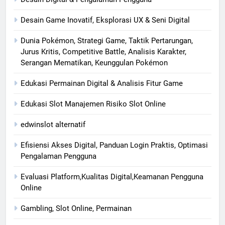
Desain Game Inovatif, Eksplorasi UX & Seni Digital
Dunia Pokémon, Strategi Game, Taktik Pertarungan,
Jurus Kritis, Competitive Battle, Analisis Karakter,
Serangan Mematikan, Keunggulan Pokémon
Edukasi Permainan Digital & Analisis Fitur Game
Edukasi Slot Manajemen Risiko Slot Online
edwinslot alternatif
Efisiensi Akses Digital, Panduan Login Praktis, Optimasi
Pengalaman Pengguna
Evaluasi Platform,Kualitas Digital,Keamanan Pengguna
Online
Gambling, Slot Online, Permainan