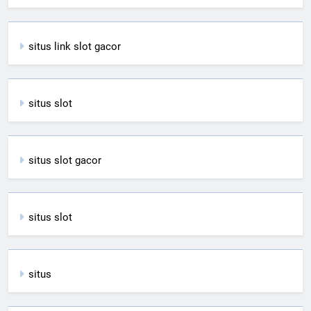
situs link slot gacor
situs slot
situs slot gacor
situs slot
situs