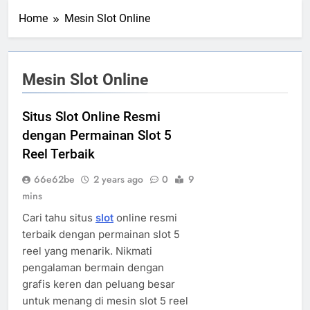
Home
Mesin Slot Online
Mesin Slot Online
Situs Slot Online Resmi
dengan Permainan Slot 5
Reel Terbaik
66e62be
2 years ago
0
9
mins
Cari tahu situs
slot
online resmi
terbaik dengan permainan slot 5
reel yang menarik. Nikmati
pengalaman bermain dengan
grafis keren dan peluang besar
untuk menang di mesin slot 5 reel