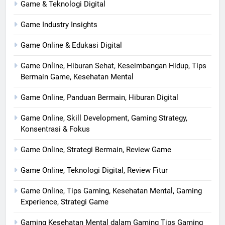
Game & Teknologi Digital
Game Industry Insights
Game Online & Edukasi Digital
Game Online, Hiburan Sehat, Keseimbangan Hidup, Tips
Bermain Game, Kesehatan Mental
Game Online, Panduan Bermain, Hiburan Digital
Game Online, Skill Development, Gaming Strategy,
Konsentrasi & Fokus
Game Online, Strategi Bermain, Review Game
Game Online, Teknologi Digital, Review Fitur
Game Online, Tips Gaming, Kesehatan Mental, Gaming
Experience, Strategi Game
Gaming Kesehatan Mental dalam Gaming Tips Gaming