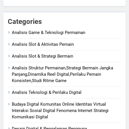
Categories
Analisis Game & Teknologi Permainan
Analisis Slot & Aktivitas Pemain
Analisis Slot & Strategi Bermain
Analisis Struktur Permainan,Strategi Bermain Jangka
Panjang,Dinamika Reel Digital,Perilaku Pemain
Konsisten,Studi Ritme Game
Analisis Teknologi & Perilaku Digital
Budaya Digital Komunitas Online Identitas Virtual
Interaksi Sosial Digital Fenomena Internet Strategi
Komunikasi Digital
Desain Digital & Pengalaman Pengguna