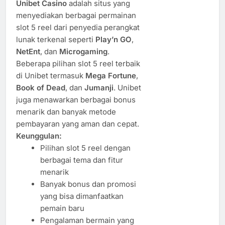
Unibet Casino
adalah situs yang
menyediakan berbagai permainan
slot 5 reel dari penyedia perangkat
lunak terkenal seperti
Play’n GO
,
NetEnt
, dan
Microgaming
.
Beberapa pilihan slot 5 reel terbaik
di Unibet termasuk
Mega Fortune
,
Book of Dead
, dan
Jumanji
. Unibet
juga menawarkan berbagai bonus
menarik dan banyak metode
pembayaran yang aman dan cepat.
Keunggulan:
Pilihan slot 5 reel dengan
berbagai tema dan fitur
menarik
Banyak bonus dan promosi
yang bisa dimanfaatkan
pemain baru
Pengalaman bermain yang