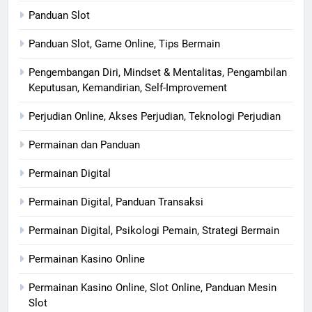
Panduan Slot
Panduan Slot, Game Online, Tips Bermain
Pengembangan Diri, Mindset & Mentalitas, Pengambilan
Keputusan, Kemandirian, Self-Improvement
Perjudian Online, Akses Perjudian, Teknologi Perjudian
Permainan dan Panduan
Permainan Digital
Permainan Digital, Panduan Transaksi
Permainan Digital, Psikologi Pemain, Strategi Bermain
Permainan Kasino Online
Permainan Kasino Online, Slot Online, Panduan Mesin
Slot