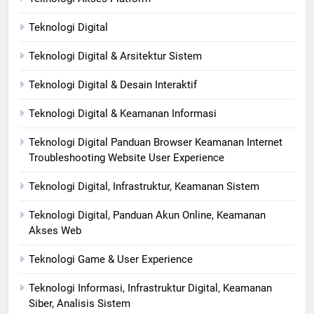
Teknologi Digital
Teknologi Digital & Arsitektur Sistem
Teknologi Digital & Desain Interaktif
Teknologi Digital & Keamanan Informasi
Teknologi Digital Panduan Browser Keamanan Internet
Troubleshooting Website User Experience
Teknologi Digital, Infrastruktur, Keamanan Sistem
Teknologi Digital, Panduan Akun Online, Keamanan
Akses Web
Teknologi Game & User Experience
Teknologi Informasi, Infrastruktur Digital, Keamanan
Siber, Analisis Sistem