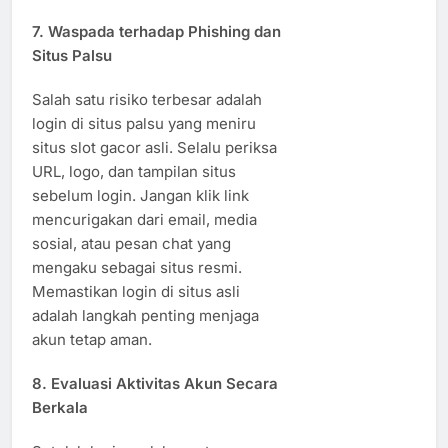
7. Waspada terhadap Phishing dan
Situs Palsu
Salah satu risiko terbesar adalah
login di situs palsu yang meniru
situs slot gacor asli. Selalu periksa
URL, logo, dan tampilan situs
sebelum login. Jangan klik link
mencurigakan dari email, media
sosial, atau pesan chat yang
mengaku sebagai situs resmi.
Memastikan login di situs asli
adalah langkah penting menjaga
akun tetap aman.
8. Evaluasi Aktivitas Akun Secara
Berkala