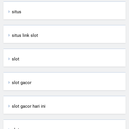
situs
situs link slot
slot
slot gacor
slot gacor hari ini