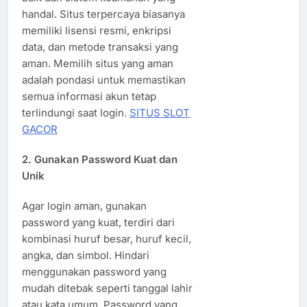
handal. Situs terpercaya biasanya
memiliki lisensi resmi, enkripsi
data, dan metode transaksi yang
aman. Memilih situs yang aman
adalah pondasi untuk memastikan
semua informasi akun tetap
terlindungi saat login.
SITUS SLOT
GACOR
2. Gunakan Password Kuat dan
Unik
Agar login aman, gunakan
password yang kuat, terdiri dari
kombinasi huruf besar, huruf kecil,
angka, dan simbol. Hindari
menggunakan password yang
mudah ditebak seperti tanggal lahir
atau kata umum. Password yang