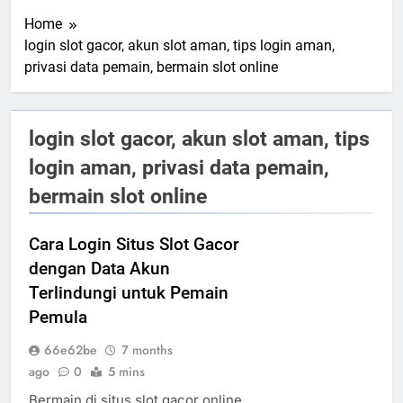
Home
login slot gacor, akun slot aman, tips login aman,
privasi data pemain, bermain slot online
login slot gacor, akun slot aman, tips
login aman, privasi data pemain,
bermain slot online
Cara Login Situs Slot Gacor
dengan Data Akun
Terlindungi untuk Pemain
Pemula
66e62be
7 months
ago
0
5 mins
Bermain di situs slot gacor online