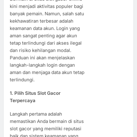
kini menjadi aktivitas populer bagi
banyak pemain. Namun, salah satu
kekhawatiran terbesar adalah
keamanan data akun. Login yang
aman sangat penting agar akun
tetap terlindungi dari akses ilegal
dan risiko kehilangan modal.
Panduan ini akan menjelaskan
langkah-langkah login dengan
aman dan menjaga data akun tetap
terlindungi.
1. Pilih Situs Slot Gacor
Terpercaya
Langkah pertama adalah
memastikan Anda bermain di situs
slot gacor yang memiliki reputasi
baik dan sistem keamanan yang