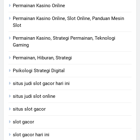
Permainan Kasino Online
Permainan Kasino Online, Slot Online, Panduan Mesin
Slot
Permainan Kasino, Strategi Permainan, Teknologi
Gaming
Permainan, Hiburan, Strategi
Psikologi Strategi Digital
situs judi slot gacor hari ini
situs judi slot online
situs slot gacor
slot gacor
slot gacor hari ini