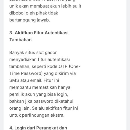
unik akan membuat akun lebih sulit
dibobol oleh pihak tidak
bertanggung jawab.
3. Aktifkan Fitur Autentikasi
Tambahan
Banyak situs slot gacor
menyediakan fitur autentikasi
tambahan, seperti kode OTP (One-
Time Password) yang dikirim via
SMS atau email. Fitur ini
membantu memastikan hanya
pemilik akun yang bisa login,
bahkan jika password diketahui
orang lain. Selalu aktifkan fitur ini
untuk perlindungan ekstra.
4. Login dari Perangkat dan