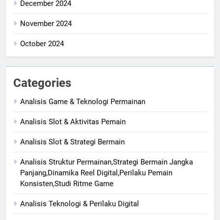
December 2024
November 2024
October 2024
Categories
Analisis Game & Teknologi Permainan
Analisis Slot & Aktivitas Pemain
Analisis Slot & Strategi Bermain
Analisis Struktur Permainan,Strategi Bermain Jangka
Panjang,Dinamika Reel Digital,Perilaku Pemain
Konsisten,Studi Ritme Game
Analisis Teknologi & Perilaku Digital