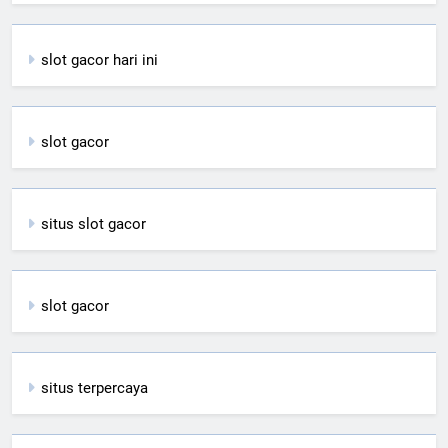
slot gacor hari ini
slot gacor
situs slot gacor
slot gacor
situs terpercaya