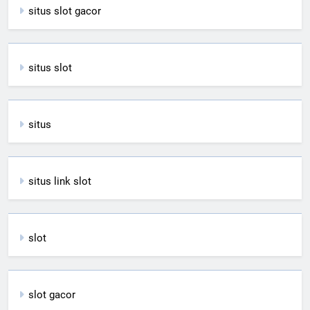
situs slot gacor
situs slot
situs
situs link slot
slot
slot gacor