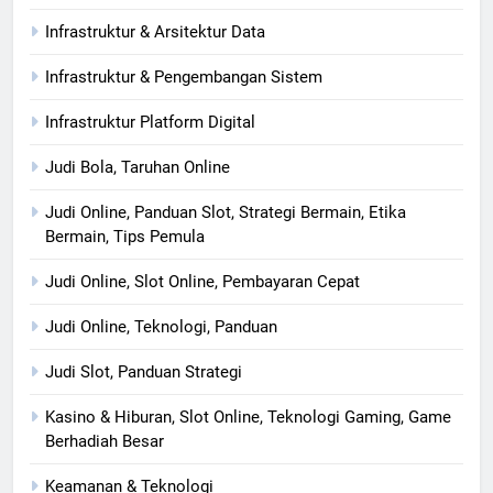
Infrastruktur & Arsitektur Data
Infrastruktur & Pengembangan Sistem
Infrastruktur Platform Digital
Judi Bola, Taruhan Online
Judi Online, Panduan Slot, Strategi Bermain, Etika
Bermain, Tips Pemula
Judi Online, Slot Online, Pembayaran Cepat
Judi Online, Teknologi, Panduan
Judi Slot, Panduan Strategi
Kasino & Hiburan, Slot Online, Teknologi Gaming, Game
Berhadiah Besar
Keamanan & Teknologi