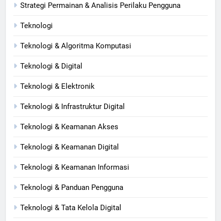
Strategi Permainan & Analisis Perilaku Pengguna
Teknologi
Teknologi & Algoritma Komputasi
Teknologi & Digital
Teknologi & Elektronik
Teknologi & Infrastruktur Digital
Teknologi & Keamanan Akses
Teknologi & Keamanan Digital
Teknologi & Keamanan Informasi
Teknologi & Panduan Pengguna
Teknologi & Tata Kelola Digital