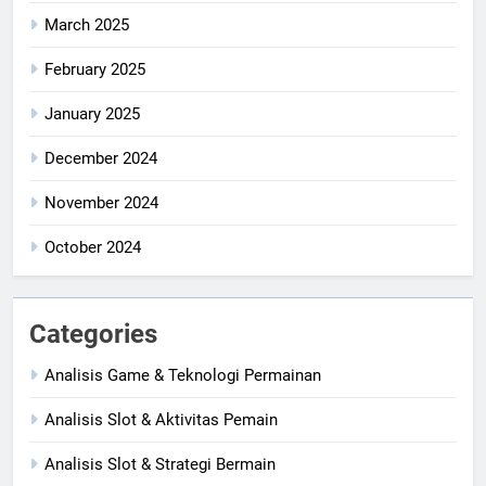
March 2025
February 2025
January 2025
December 2024
November 2024
October 2024
Categories
Analisis Game & Teknologi Permainan
Analisis Slot & Aktivitas Pemain
Analisis Slot & Strategi Bermain