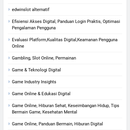
edwinslot alternatif
Efisiensi Akses Digital, Panduan Login Praktis, Optimasi
Pengalaman Pengguna
Evaluasi Platform,Kualitas Digital,Keamanan Pengguna
Online
Gambling, Slot Online, Permainan
Game & Teknologi Digital
Game Industry Insights
Game Online & Edukasi Digital
Game Online, Hiburan Sehat, Keseimbangan Hidup, Tips
Bermain Game, Kesehatan Mental
Game Online, Panduan Bermain, Hiburan Digital