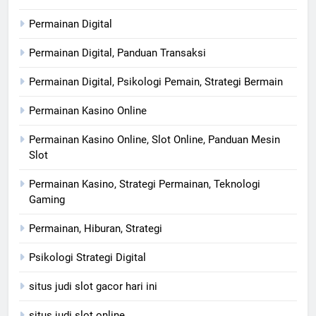
Permainan Digital
Permainan Digital, Panduan Transaksi
Permainan Digital, Psikologi Pemain, Strategi Bermain
Permainan Kasino Online
Permainan Kasino Online, Slot Online, Panduan Mesin
Slot
Permainan Kasino, Strategi Permainan, Teknologi
Gaming
Permainan, Hiburan, Strategi
Psikologi Strategi Digital
situs judi slot gacor hari ini
situs judi slot online