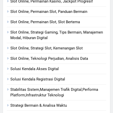
Slot Online, Permainan Kasino, Jackpot Progresif
Slot Online, Permainan Slot, Panduan Bermain
Slot Online, Permainan Slot, Slot Bertema
Slot Online, Strategi Gaming, Tips Bermain, Manajemen
Modal, Hiburan Digital
Slot Online, Strategi Slot, Kemenangan Slot
Slot Online, Teknologi Perjudian, Analisis Data
Solusi Kendala Akses Digital
Solusi Kendala Registrasi Digital
Stabilitas Sistem,Manajemen Trafik Digital,Performa
Platform,Infrastruktur Teknologi
Strategi Bermain & Analisa Waktu