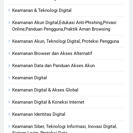
Keamanan & Teknologi Digital
Keamanan Akun Digital,Edukasi Anti-Phishing,Privasi
Online,Panduan Pengguna,Praktik Aman Browsing
Keamanan Akun, Teknologi Digital, Proteksi Pengguna
Keamanan Browser dan Akses Alternatif
Keamanan Data dan Panduan Akses Akun
Keamanan Digital
Keamanan Digital & Akses Global
Keamanan Digital & Koneksi Internet
Keamanan Identitas Digital
Keamanan Siber, Teknologi Informasi, Inovasi Digital,
Sistem Login, Proteksi Data