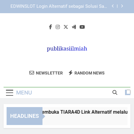
Skip
Login Edwinslot Lewat Chrome dengan Panduan
to
Praktis
content
Cara Mengatasi Login Lebah4D yang Terhenti di
Halaman Awal dengan Langkah Aman
Langkah Aman Membuka TIARA4D Link Alternatif
melalui Browser
EDWINSLOT Login Alternatif sebagai Solusi Saat
Akses Utama Tidak Stabil
Login Edwinslot Lewat Chrome dengan Panduan
Praktis
Publikasi Ilmiah
Publikasikan Hasil Penelitian Dan Jurnal
Cara Mengatasi Login Lebah4D yang Terhenti di
NEWSLETTER
RANDOM NEWS
Halaman Awal dengan Langkah Aman
Ilmiah Anda Di Publikasi Ilmiah. Platform
Untuk Akademisi Dan Profesional.
MENU
ngkah Aman Membuka TIARA4D Link Alternatif melalui Brow
HEADLINES
Weeks Ago