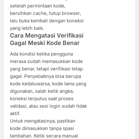
setelah permintaan kode,
bersihkan cache, tutup browser,
lalu buka kembali dengan koneksi
yang lebih baik.
Cara Mengatasi Verifikasi
Gagal Meski Kode Benar
Ada kondisi ketika pengguna
merasa sudah memasukkan kode
yang benar, tetapi verifikasi tetap
gagal. Penyebabnya bisa berupa
kode kedaluwarsa, kode lama yang
digunakan, salah ketik angka,
koneksi terputus saat proses
validasi, atau sesi login sudah tidak
aktif.
Untuk mengatasinya, pastikan
kode dimasukkan tanpa spasi
tambahan. Ketik secara manual