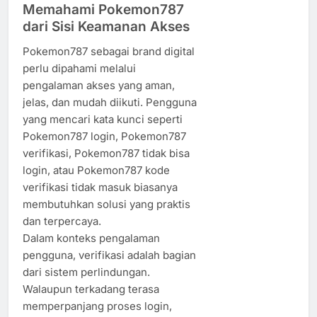
Memahami Pokemon787
dari Sisi Keamanan Akses
Pokemon787 sebagai brand digital
perlu dipahami melalui
pengalaman akses yang aman,
jelas, dan mudah diikuti. Pengguna
yang mencari kata kunci seperti
Pokemon787 login, Pokemon787
verifikasi, Pokemon787 tidak bisa
login, atau Pokemon787 kode
verifikasi tidak masuk biasanya
membutuhkan solusi yang praktis
dan terpercaya.
Dalam konteks pengalaman
pengguna, verifikasi adalah bagian
dari sistem perlindungan.
Walaupun terkadang terasa
memperpanjang proses login,