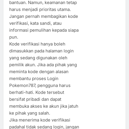
bantuan. Namun, keamanan tetap
harus menjadi prioritas utama.
Jangan pernah membagikan kode
verifikasi, kata sandi, atau
informasi pemulihan kepada siapa
pun.
Kode verifikasi hanya boleh
dimasukkan pada halaman login
yang sedang digunakan oleh
pemilik akun. Jika ada pihak yang
meminta kode dengan alasan
membantu proses Login
Pokemon787, pengguna harus
berhati-hati. Kode tersebut
bersifat pribadi dan dapat
membuka akses ke akun jika jatuh
ke pihak yang salah.
Jika menerima kode verifikasi
padahal tidak sedang login, jangan