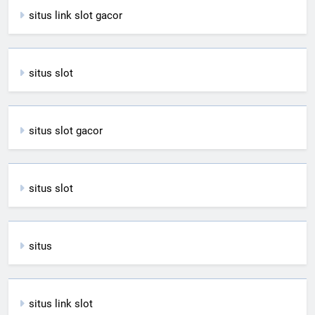
situs link slot gacor
situs slot
situs slot gacor
situs slot
situs
situs link slot