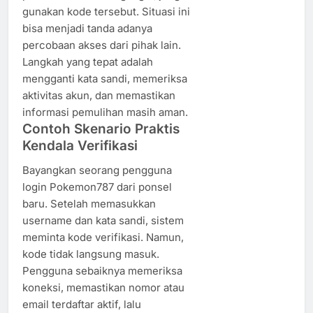
gunakan kode tersebut. Situasi ini
bisa menjadi tanda adanya
percobaan akses dari pihak lain.
Langkah yang tepat adalah
mengganti kata sandi, memeriksa
aktivitas akun, dan memastikan
informasi pemulihan masih aman.
Contoh Skenario Praktis
Kendala Verifikasi
Bayangkan seorang pengguna
login Pokemon787 dari ponsel
baru. Setelah memasukkan
username dan kata sandi, sistem
meminta kode verifikasi. Namun,
kode tidak langsung masuk.
Pengguna sebaiknya memeriksa
koneksi, memastikan nomor atau
email terdaftar aktif, lalu