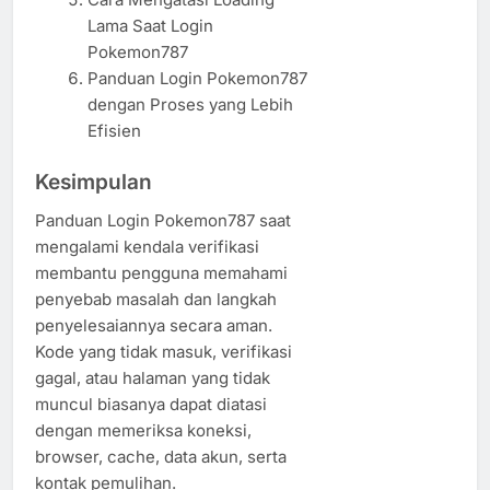
Lama Saat Login
Pokemon787
Panduan Login Pokemon787
dengan Proses yang Lebih
Efisien
Kesimpulan
Panduan Login Pokemon787 saat
mengalami kendala verifikasi
membantu pengguna memahami
penyebab masalah dan langkah
penyelesaiannya secara aman.
Kode yang tidak masuk, verifikasi
gagal, atau halaman yang tidak
muncul biasanya dapat diatasi
dengan memeriksa koneksi,
browser, cache, data akun, serta
kontak pemulihan.