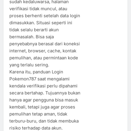
sudah kedaluwarsa, halaman
verifikasi tidak muncul, atau
proses berhenti setelah data login
dimasukkan. Situasi seperti ini
tidak selalu berarti akun
bermasalah. Bisa saja
penyebabnya berasal dari koneksi
internet, browser, cache, kontak
pemulihan, atau permintaan kode
yang terlalu sering.
Karena itu, panduan Login
Pokemon787 saat mengalami
kendala verifikasi perlu dipahami
secara bertahap. Tujuannya bukan
hanya agar pengguna bisa masuk
kembali, tetapi juga agar proses
pemulihan tetap aman, tidak
terburu-buru, dan tidak membuka
risiko terhadap data akun.