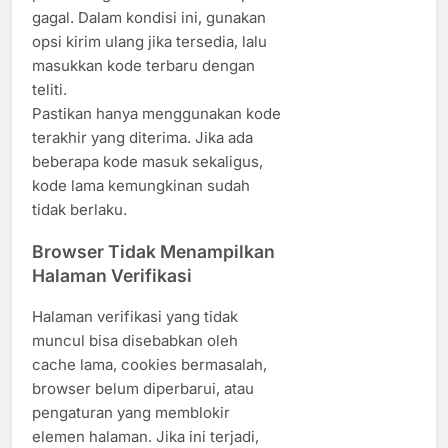
gagal. Dalam kondisi ini, gunakan
opsi kirim ulang jika tersedia, lalu
masukkan kode terbaru dengan
teliti.
Pastikan hanya menggunakan kode
terakhir yang diterima. Jika ada
beberapa kode masuk sekaligus,
kode lama kemungkinan sudah
tidak berlaku.
Browser Tidak Menampilkan
Halaman Verifikasi
Halaman verifikasi yang tidak
muncul bisa disebabkan oleh
cache lama, cookies bermasalah,
browser belum diperbarui, atau
pengaturan yang memblokir
elemen halaman. Jika ini terjadi,