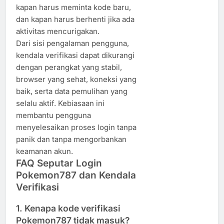
kapan harus meminta kode baru,
dan kapan harus berhenti jika ada
aktivitas mencurigakan.
Dari sisi pengalaman pengguna,
kendala verifikasi dapat dikurangi
dengan perangkat yang stabil,
browser yang sehat, koneksi yang
baik, serta data pemulihan yang
selalu aktif. Kebiasaan ini
membantu pengguna
menyelesaikan proses login tanpa
panik dan tanpa mengorbankan
keamanan akun.
FAQ Seputar Login
Pokemon787 dan Kendala
Verifikasi
1. Kenapa kode verifikasi
Pokemon787 tidak masuk?