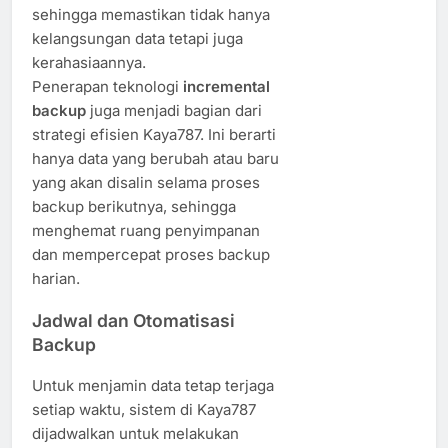
sehingga memastikan tidak hanya
kelangsungan data tetapi juga
kerahasiaannya.
Penerapan teknologi
incremental
backup
juga menjadi bagian dari
strategi efisien Kaya787. Ini berarti
hanya data yang berubah atau baru
yang akan disalin selama proses
backup berikutnya, sehingga
menghemat ruang penyimpanan
dan mempercepat proses backup
harian.
Jadwal dan Otomatisasi
Backup
Untuk menjamin data tetap terjaga
setiap waktu, sistem di Kaya787
dijadwalkan untuk melakukan