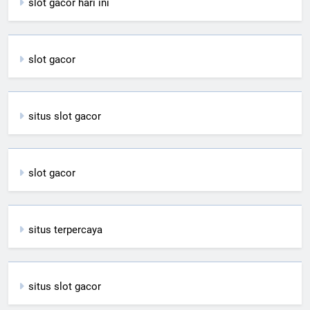
slot gacor hari ini
slot gacor
situs slot gacor
slot gacor
situs terpercaya
situs slot gacor