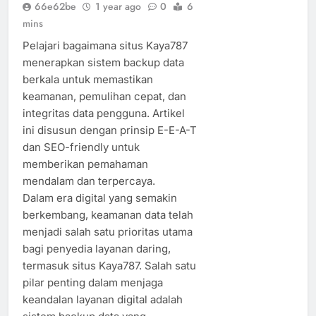
66e62be
1 year ago
0
6
mins
Pelajari bagaimana situs Kaya787
menerapkan sistem backup data
berkala untuk memastikan
keamanan, pemulihan cepat, dan
integritas data pengguna. Artikel
ini disusun dengan prinsip E-E-A-T
dan SEO-friendly untuk
memberikan pemahaman
mendalam dan terpercaya.
Dalam era digital yang semakin
berkembang, keamanan data telah
menjadi salah satu prioritas utama
bagi penyedia layanan daring,
termasuk situs Kaya787. Salah satu
pilar penting dalam menjaga
keandalan layanan digital adalah