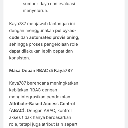
sumber daya dan evaluasi
menyeluruh.
Kaya787 menjawab tantangan ini
dengan menggunakan
policy-as-
code
dan
automated provisioning
,
sehingga proses pengelolaan role
dapat dilakukan lebih cepat dan
konsisten.
Masa Depan RBAC di Kaya787
Kaya787 berencana meningkatkan
kebijakan RBAC dengan
mengintegrasikan pendekatan
Attribute-Based Access Control
(ABAC)
. Dengan ABAC, kontrol
akses tidak hanya berdasarkan
role, tetapi juga atribut lain seperti