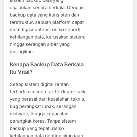
sistem backup data yang
dijalankan secara berkala. Dengan
backup data yang konsisten dan
terstruktur, sebuah platform dapat
memitigasi potensi risiko seperti
kehilangan data, kerusakan sistem,
hingga serangan siber yang
merugikan.
Kenapa Backup Data Berkala
Itu Vital?
Setiap sistem digital rentan
terhadap insiden tak terduga—baik
yang berasal dari kesalahan teknis,
bug perangkat lunak, serangan
malware, hingga kegagalan
perangkat keras. Tanpa sistem
backup yang tepat, risiko
kehilangan data penting akan jauh