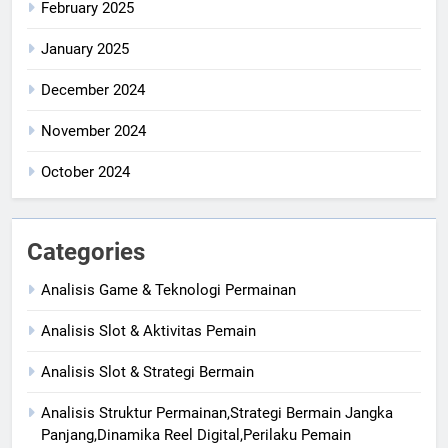
February 2025
January 2025
December 2024
November 2024
October 2024
Categories
Analisis Game & Teknologi Permainan
Analisis Slot & Aktivitas Pemain
Analisis Slot & Strategi Bermain
Analisis Struktur Permainan,Strategi Bermain Jangka
Panjang,Dinamika Reel Digital,Perilaku Pemain