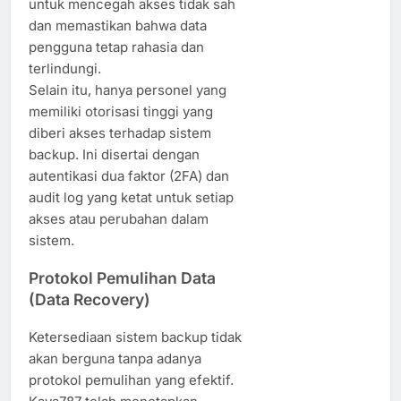
untuk mencegah akses tidak sah
dan memastikan bahwa data
pengguna tetap rahasia dan
terlindungi.
Selain itu, hanya personel yang
memiliki otorisasi tinggi yang
diberi akses terhadap sistem
backup. Ini disertai dengan
autentikasi dua faktor (2FA) dan
audit log yang ketat untuk setiap
akses atau perubahan dalam
sistem.
Protokol Pemulihan Data
(Data Recovery)
Ketersediaan sistem backup tidak
akan berguna tanpa adanya
protokol pemulihan yang efektif.