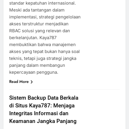
standar kepatuhan internasional.
Meski ada tantangan dalam
implementasi, strategi pengelolaan
akses terstruktur menjadikan
RBAC solusi yang relevan dan
berkelanjutan. Kaya787
membuktikan bahwa manajemen
akses yang tepat bukan hanya soal
teknis, tetapi juga strategi jangka
panjang dalam membangun
kepercayaan pengguna.
Read More
Sistem Backup Data Berkala
di Situs Kaya787: Menjaga
Integritas Informasi dan
Keamanan Jangka Panjang