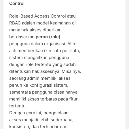
Control
Role-Based Access Control atau
RBAC adalah model keamanan di
mana hak akses diberikan
berdasarkan
peran (role)
pengguna dalam organisasi. Alih-
alih memberikan izin satu per satu,
sistem mengaitkan pengguna
dengan role tertentu yang sudah
ditentukan hak aksesnya. Misalnya,
seorang admin memiliki akses
penuh ke konfigurasi sistem,
sementara pengguna biasa hanya
memiliki akses terbatas pada fitur
tertentu.
Dengan cara ini, pengelolaan
akses menjadi lebih sederhana,
konsisten, dan terhindar dari