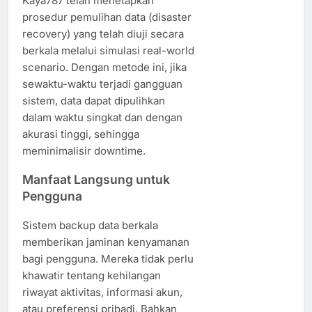
Kaya787 telah menetapkan
prosedur pemulihan data (disaster
recovery) yang telah diuji secara
berkala melalui simulasi real-world
scenario. Dengan metode ini, jika
sewaktu-waktu terjadi gangguan
sistem, data dapat dipulihkan
dalam waktu singkat dan dengan
akurasi tinggi, sehingga
meminimalisir downtime.
Manfaat Langsung untuk
Pengguna
Sistem backup data berkala
memberikan jaminan kenyamanan
bagi pengguna. Mereka tidak perlu
khawatir tentang kehilangan
riwayat aktivitas, informasi akun,
atau preferensi pribadi. Bahkan