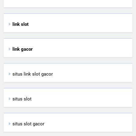
link slot
link gacor
situs link slot gacor
situs slot
situs slot gacor