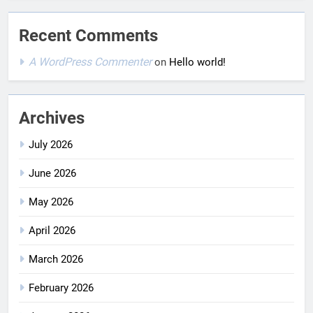
Recent Comments
A WordPress Commenter
on
Hello world!
Archives
July 2026
June 2026
May 2026
April 2026
March 2026
February 2026