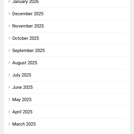
January 2026
December 2025
November 2025
October 2025
September 2025
August 2025
July 2025
June 2025
May 2025
April 2025
March 2025