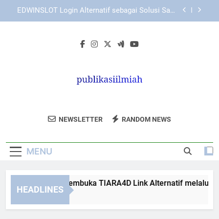
Skip
Login Edwinslot Lewat Chrome dengan Panduan
to
Praktis
content
Cara Mengatasi Login Lebah4D yang Terhenti di
Halaman Awal dengan Langkah Aman
Langkah Aman Membuka TIARA4D Link Alternatif
melalui Browser
EDWINSLOT Login Alternatif sebagai Solusi Saat
Akses Utama Tidak Stabil
Login Edwinslot Lewat Chrome dengan Panduan
Praktis
Publikasi Ilmiah
Publikasikan Hasil Penelitian Dan Jurnal
Cara Mengatasi Login Lebah4D yang Terhenti di
NEWSLETTER
RANDOM NEWS
Halaman Awal dengan Langkah Aman
Ilmiah Anda Di Publikasi Ilmiah. Platform
Untuk Akademisi Dan Profesional.
MENU
ngkah Aman Membuka TIARA4D Link Alternatif melalui Brow
HEADLINES
Month Ago