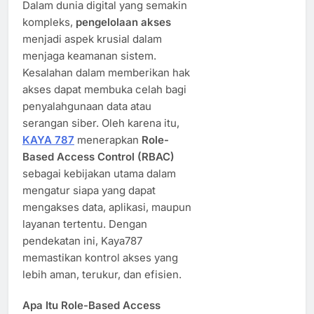
Dalam dunia digital yang semakin
kompleks,
pengelolaan akses
menjadi aspek krusial dalam
menjaga keamanan sistem.
Kesalahan dalam memberikan hak
akses dapat membuka celah bagi
penyalahgunaan data atau
serangan siber. Oleh karena itu,
KAYA 787
menerapkan
Role-
Based Access Control (RBAC)
sebagai kebijakan utama dalam
mengatur siapa yang dapat
mengakses data, aplikasi, maupun
layanan tertentu. Dengan
pendekatan ini, Kaya787
memastikan kontrol akses yang
lebih aman, terukur, dan efisien.
Apa Itu Role-Based Access