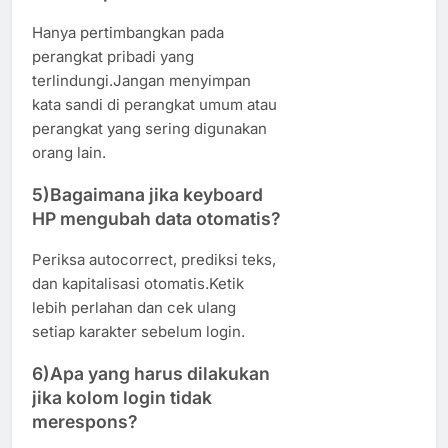
Hanya pertimbangkan pada
perangkat pribadi yang
terlindungi.Jangan menyimpan
kata sandi di perangkat umum atau
perangkat yang sering digunakan
orang lain.
5)Bagaimana jika keyboard
HP mengubah data otomatis?
Periksa autocorrect, prediksi teks,
dan kapitalisasi otomatis.Ketik
lebih perlahan dan cek ulang
setiap karakter sebelum login.
6)Apa yang harus dilakukan
jika kolom login tidak
merespons?