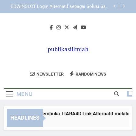
Skip
Login Edwinslot Lewat Chrome dengan Panduan
to
Praktis
content
Cara Mengatasi Login Lebah4D yang Terhenti di
Halaman Awal dengan Langkah Aman
Langkah Aman Membuka TIARA4D Link Alternatif
melalui Browser
EDWINSLOT Login Alternatif sebagai Solusi Saat
Akses Utama Tidak Stabil
Login Edwinslot Lewat Chrome dengan Panduan
Praktis
Publikasi Ilmiah
Publikasikan Hasil Penelitian Dan Jurnal
Cara Mengatasi Login Lebah4D yang Terhenti di
NEWSLETTER
RANDOM NEWS
Halaman Awal dengan Langkah Aman
Ilmiah Anda Di Publikasi Ilmiah. Platform
Untuk Akademisi Dan Profesional.
MENU
angkah Aman Membuka TIARA4D Link Alternatif melalui Bro
HEADLINES
 Weeks Ago