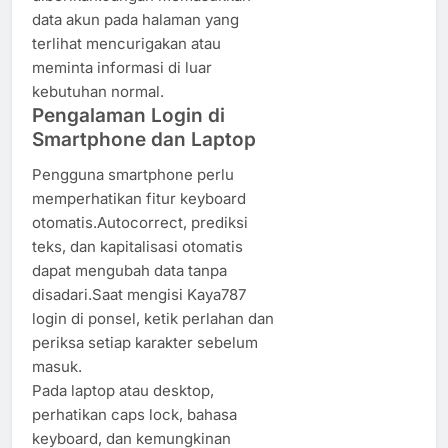
data akun pada halaman yang
terlihat mencurigakan atau
meminta informasi di luar
kebutuhan normal.
Pengalaman Login di
Smartphone dan Laptop
Pengguna smartphone perlu
memperhatikan fitur keyboard
otomatis.Autocorrect, prediksi
teks, dan kapitalisasi otomatis
dapat mengubah data tanpa
disadari.Saat mengisi Kaya787
login di ponsel, ketik perlahan dan
periksa setiap karakter sebelum
masuk.
Pada laptop atau desktop,
perhatikan caps lock, bahasa
keyboard, dan kemungkinan