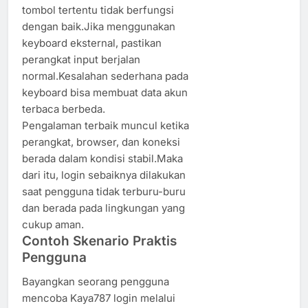
tombol tertentu tidak berfungsi
dengan baik.Jika menggunakan
keyboard eksternal, pastikan
perangkat input berjalan
normal.Kesalahan sederhana pada
keyboard bisa membuat data akun
terbaca berbeda.
Pengalaman terbaik muncul ketika
perangkat, browser, dan koneksi
berada dalam kondisi stabil.Maka
dari itu, login sebaiknya dilakukan
saat pengguna tidak terburu-buru
dan berada pada lingkungan yang
cukup aman.
Contoh Skenario Praktis
Pengguna
Bayangkan seorang pengguna
mencoba Kaya787 login melalui