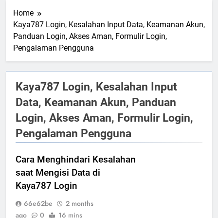
Home
Kaya787 Login, Kesalahan Input Data, Keamanan Akun,
Panduan Login, Akses Aman, Formulir Login,
Pengalaman Pengguna
Kaya787 Login, Kesalahan Input
Data, Keamanan Akun, Panduan
Login, Akses Aman, Formulir Login,
Pengalaman Pengguna
Cara Menghindari Kesalahan
saat Mengisi Data di
Kaya787 Login
66e62be
2 months
ago
0
16 mins