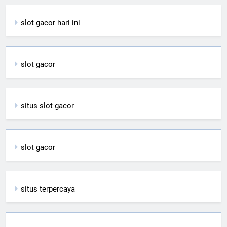
slot gacor hari ini
slot gacor
situs slot gacor
slot gacor
situs terpercaya