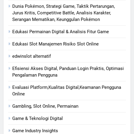
Dunia Pokémon, Strategi Game, Taktik Pertarungan,
Jurus Kritis, Competitive Battle, Analisis Karakter,
Serangan Mematikan, Keunggulan Pokémon
Edukasi Permainan Digital & Analisis Fitur Game
Edukasi Slot Manajemen Risiko Slot Online
edwinslot alternatif
Efisiensi Akses Digital, Panduan Login Praktis, Optimasi
Pengalaman Pengguna
Evaluasi Platform,Kualitas Digital,Keamanan Pengguna
Online
Gambling, Slot Online, Permainan
Game & Teknologi Digital
Game Industry Insights