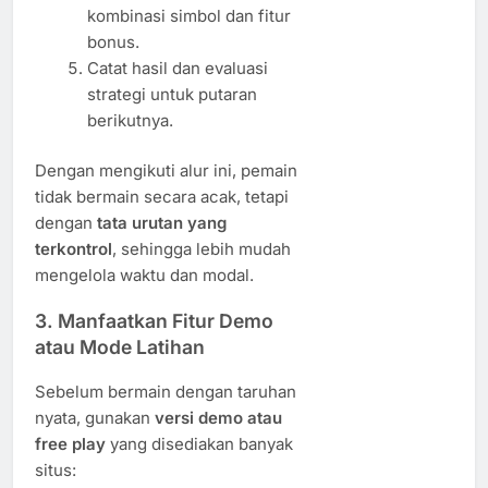
kombinasi simbol dan fitur
bonus.
Catat hasil dan evaluasi
strategi untuk putaran
berikutnya.
Dengan mengikuti alur ini, pemain
tidak bermain secara acak, tetapi
dengan
tata urutan yang
terkontrol
, sehingga lebih mudah
mengelola waktu dan modal.
3. Manfaatkan Fitur Demo
atau Mode Latihan
Sebelum bermain dengan taruhan
nyata, gunakan
versi demo atau
free play
yang disediakan banyak
situs: