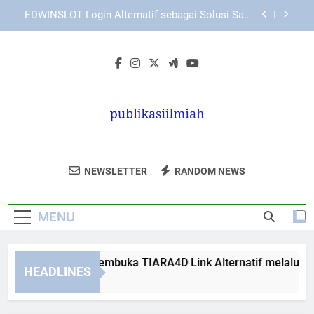
Skip
Login Edwinslot Lewat Chrome dengan Panduan
to
Praktis
content
Cara Mengatasi Login Lebah4D yang Terhenti di
Halaman Awal dengan Langkah Aman
Langkah Aman Membuka TIARA4D Link Alternatif
melalui Browser
EDWINSLOT Login Alternatif sebagai Solusi Saat
Akses Utama Tidak Stabil
Login Edwinslot Lewat Chrome dengan Panduan
Praktis
Publikasi Ilmiah
Publikasikan Hasil Penelitian Dan Jurnal
Cara Mengatasi Login Lebah4D yang Terhenti di
NEWSLETTER
RANDOM NEWS
Halaman Awal dengan Langkah Aman
Ilmiah Anda Di Publikasi Ilmiah. Platform
Untuk Akademisi Dan Profesional.
MENU
ngkah Aman Membuka TIARA4D Link Alternatif melalui Brow
HEADLINES
Weeks Ago