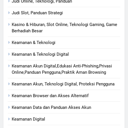
Judi Online, Teknologi, Panduan
Judi Slot, Panduan Strategi
Kasino & Hiburan, Slot Online, Teknologi Gaming, Game
Berhadiah Besar
Keamanan & Teknologi
Keamanan & Teknologi Digital
Keamanan Akun Digital,Edukasi Anti-Phishing,Privasi
Online,Panduan Pengguna,Praktik Aman Browsing
Keamanan Akun, Teknologi Digital, Proteksi Pengguna
Keamanan Browser dan Akses Alternatif
Keamanan Data dan Panduan Akses Akun
Keamanan Digital