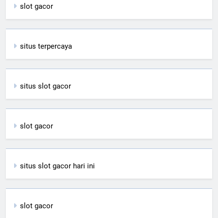
slot gacor
situs terpercaya
situs slot gacor
slot gacor
situs slot gacor hari ini
slot gacor