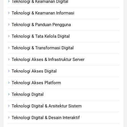
Teknologi & Keamanan Digital
Teknologi & Keamanan Informasi
Teknologi & Panduan Pengguna
Teknologi & Tata Kelola Digital
Teknologi & Transformasi Digital
Teknologi Akses & Infrastruktur Server
Teknologi Akses Digital
Teknologi Akses Platform
Teknologi Digital
Teknologi Digital & Arsitektur Sistem
Teknologi Digital & Desain Interaktif