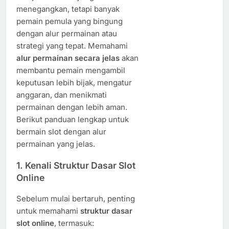
menegangkan, tetapi banyak
pemain pemula yang bingung
dengan alur permainan atau
strategi yang tepat. Memahami
alur permainan secara jelas
akan
membantu pemain mengambil
keputusan lebih bijak, mengatur
anggaran, dan menikmati
permainan dengan lebih aman.
Berikut panduan lengkap untuk
bermain slot dengan alur
permainan yang jelas.
1. Kenali Struktur Dasar Slot
Online
Sebelum mulai bertaruh, penting
untuk memahami
struktur dasar
slot online
, termasuk: