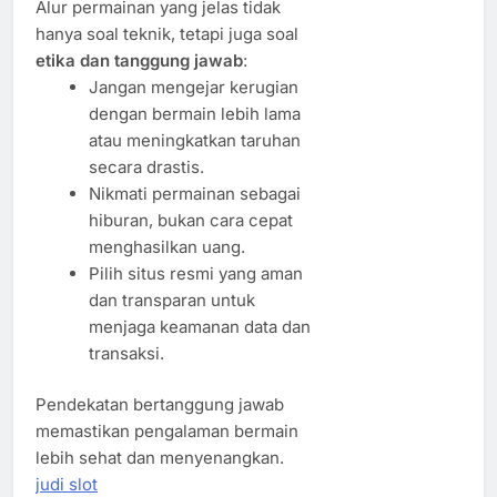
Alur permainan yang jelas tidak
hanya soal teknik, tetapi juga soal
etika dan tanggung jawab
:
Jangan mengejar kerugian
dengan bermain lebih lama
atau meningkatkan taruhan
secara drastis.
Nikmati permainan sebagai
hiburan, bukan cara cepat
menghasilkan uang.
Pilih situs resmi yang aman
dan transparan untuk
menjaga keamanan data dan
transaksi.
Pendekatan bertanggung jawab
memastikan pengalaman bermain
lebih sehat dan menyenangkan.
judi slot