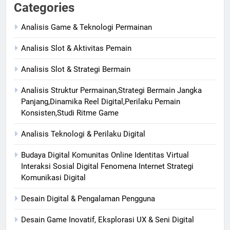
Categories
Analisis Game & Teknologi Permainan
Analisis Slot & Aktivitas Pemain
Analisis Slot & Strategi Bermain
Analisis Struktur Permainan,Strategi Bermain Jangka
Panjang,Dinamika Reel Digital,Perilaku Pemain
Konsisten,Studi Ritme Game
Analisis Teknologi & Perilaku Digital
Budaya Digital Komunitas Online Identitas Virtual
Interaksi Sosial Digital Fenomena Internet Strategi
Komunikasi Digital
Desain Digital & Pengalaman Pengguna
Desain Game Inovatif, Eksplorasi UX & Seni Digital