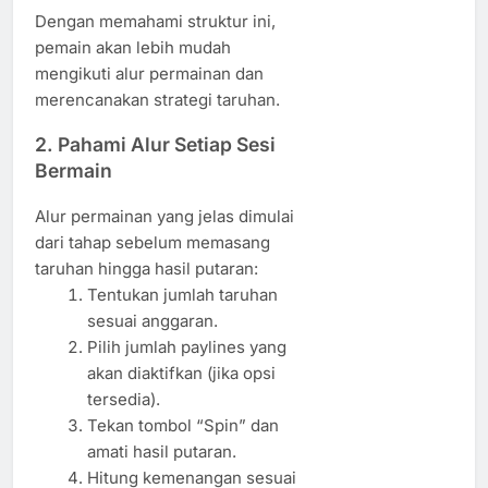
Dengan memahami struktur ini,
pemain akan lebih mudah
mengikuti alur permainan dan
merencanakan strategi taruhan.
2. Pahami Alur Setiap Sesi
Bermain
Alur permainan yang jelas dimulai
dari tahap sebelum memasang
taruhan hingga hasil putaran:
Tentukan jumlah taruhan
sesuai anggaran.
Pilih jumlah paylines yang
akan diaktifkan (jika opsi
tersedia).
Tekan tombol “Spin” dan
amati hasil putaran.
Hitung kemenangan sesuai