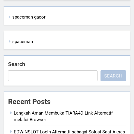
spaceman gacor
spaceman
Search
SEARCH
Recent Posts
Langkah Aman Membuka TIARA4D Link Alternatif
melalui Browser
EDWINSLOT Login Alternatif sebagai Solusi Saat Akses