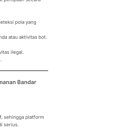
eteksi pola yang
a atau aktivitas bot.
itas ilegal.
.
amanan Bandar
, sehingga platform
 serius.