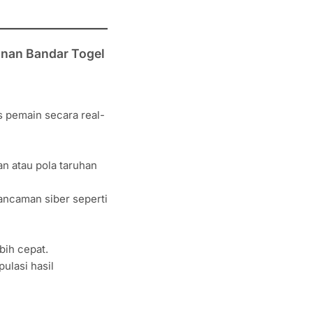
anan Bandar Togel
 pemain secara real-
an atau pola taruhan
ncaman siber seperti
bih cepat.
ulasi hasil