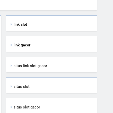
link slot
link gacor
situs link slot gacor
situs slot
situs slot gacor