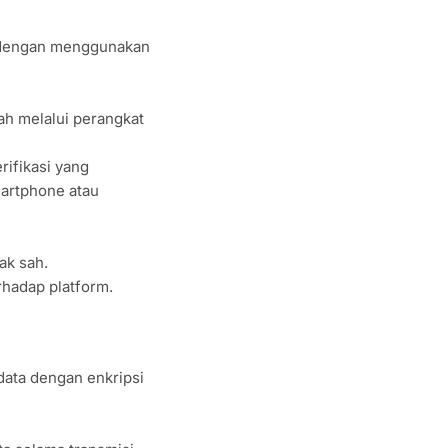
n dengan menggunakan
jah melalui perangkat
rifikasi yang
martphone atau
ak sah.
hadap platform.
ata dengan enkripsi