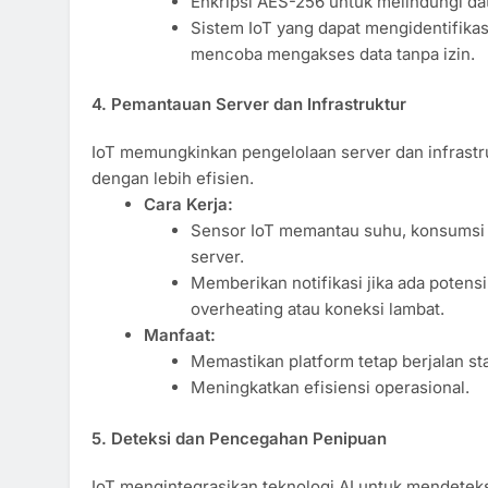
Enkripsi AES-256 untuk melindungi dat
Sistem IoT yang dapat mengidentifikas
mencoba mengakses data tanpa izin.
4. Pemantauan Server dan Infrastruktur
IoT memungkinkan pengelolaan server dan infrast
dengan lebih efisien.
Cara Kerja:
Sensor IoT memantau suhu, konsumsi 
server.
Memberikan notifikasi jika ada potensi
overheating atau koneksi lambat.
Manfaat:
Memastikan platform tetap berjalan st
Meningkatkan efisiensi operasional.
5. Deteksi dan Pencegahan Penipuan
IoT mengintegrasikan teknologi AI untuk mendetek