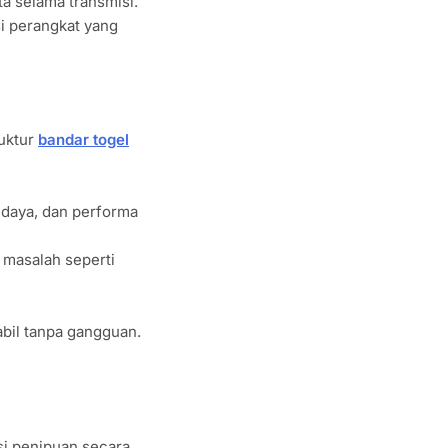
a selama transmisi.
i perangkat yang
ruktur
bandar togel
daya, dan performa
 masalah seperti
abil tanpa gangguan.
si penipuan secara