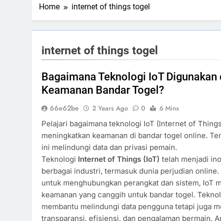
Home
internet of things togel
internet of things togel
Bagaimana Teknologi IoT Digunakan
Keamanan Bandar Togel?
66e62be
2 Years Ago
0
6 Mins
Pelajari bagaimana teknologi IoT (Internet of Thing
meningkatkan keamanan di bandar togel online. Te
ini melindungi data dan privasi pemain.
Teknologi
Internet of Things (IoT)
telah menjadi in
berbagai industri, termasuk dunia perjudian onli
untuk menghubungkan perangkat dan sistem, IoT 
keamanan yang canggih untuk bandar togel. Teknolo
membantu melindungi data pengguna tetapi juga m
transparansi, efisiensi, dan pengalaman bermain. Art