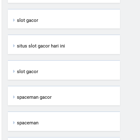
slot gacor
situs slot gacor hari ini
slot gacor
spaceman gacor
spaceman