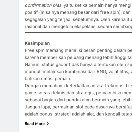
confirmation bias
, yaitu ketika pemain hanya meng
positif (misalnya menang besar dari free spin), da
kegagalan yang terjadi sebelumnya. Oleh karena itu
rasional dan mengelola ekspektasi secara seimban
Kesimpulan
Free spin memang memiliki peran penting dalam p
karena memberikan peluang menang lebih tinggi tan
Namun, status gacor tidak hanya ditentukan oleh seb
muncul, melainkan kombinasi dari RNG, volatilitas,
bahkan emosi pemain.
Dengan memahami keterkaitan antara frekuensi fre
game secara teknis dan strategis, pemain bisa mema
sebagai bagian dari pendekatan bermain yang lebih
Jangan lupa, permainan slot pada dasarnya bersi
adalah bonus, strategi adalah alat, dan kendali teta
Read More