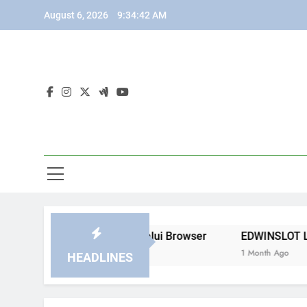
Skip
August 6, 2026
9:34:43 AM
to
content
Pub
Publikasik
 Alternatif melalui Browser
EDWINSLOT Login Alternat
1 Month Ago
HEADLINES