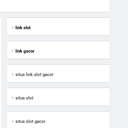
link slot
link gacor
situs link slot gacor
situs slot
situs slot gacor