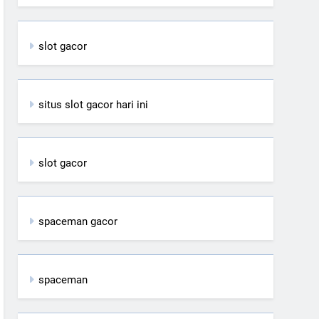
slot gacor
situs slot gacor hari ini
slot gacor
spaceman gacor
spaceman