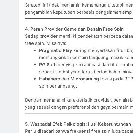
Strategi ini tidak menjamin kemenangan, tetapi m
pengambilan keputusan berbasis pengalaman empir
4. Peran Provider Game dan Desain Free Spin
Setiap
provider
memiliki pendekatan berbeda dala
free spin. Misalnya:
Pragmatic Play
sering menyertakan fitur
buy
memungkinkan pemain langsung masuk ke m
PG Soft
menyisipkan animasi dan fitur tamba
seperti simbol yang terus bertambah nilainya
Habanero
dan
Microgaming
fokus pada RTP 
spin berlangsung.
Dengan memahami karakteristik provider, pemain 
yang sesuai dengan preferensi dan gaya bermain 
5. Waspadai Efek Psikologis: Ilusi Keberuntungan
Perlu disadari bahwa frekuensi free spin juga dap