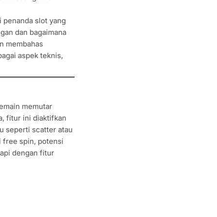
i penanda slot yang
angan dan bagaimana
kan membahas
bagai aspek teknis,
pemain memutar
fitur ini diaktifkan
 seperti scatter atau
free spin, potensi
pi dengan fitur