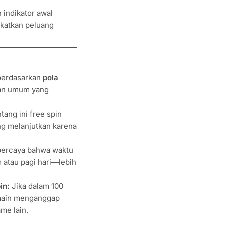
 indikator awal
gkatkan peluang
berdasarkan
pola
tan umum yang
tang ini free spin
ng melanjutkan karena
ercaya bahwa waktu
 atau pagi hari—lebih
in:
Jika dalam 100
emain menganggap
me lain.