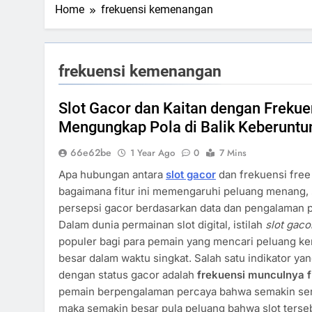
Home
frekuensi kemenangan
frekuensi kemenangan
Slot Gacor dan Kaitan dengan Frekuen
Mengungkap Pola di Balik Keberunt
66e62be
1 Year Ago
0
7 Mins
Apa hubungan antara
slot gacor
dan frekuensi free 
bagaimana fitur ini memengaruhi peluang menang, 
persepsi gacor berdasarkan data dan pengalaman 
Dalam dunia permainan slot digital, istilah
slot gaco
populer bagi para pemain yang mencari peluang k
besar dalam waktu singkat. Salah satu indikator yan
dengan status gacor adalah
frekuensi munculnya fi
pemain berpengalaman percaya bahwa semakin serin
maka semakin besar pula peluang bahwa slot terse