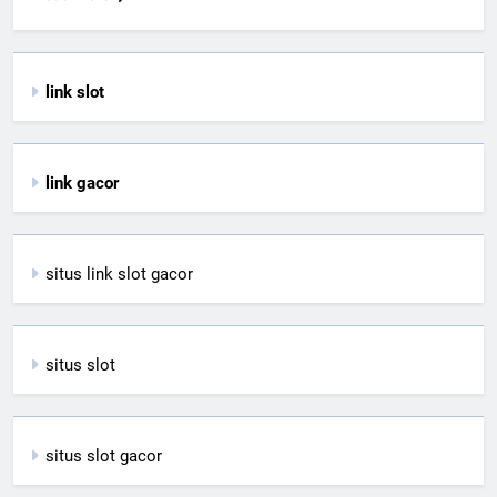
link slot
link gacor
situs link slot gacor
situs slot
situs slot gacor