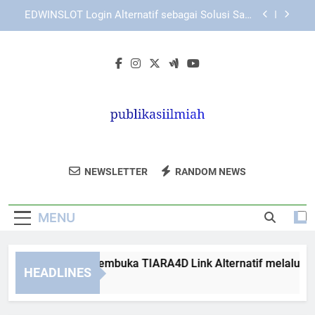
Skip
Login Edwinslot Lewat Chrome dengan Panduan
to
Praktis
content
Cara Mengatasi Login Lebah4D yang Terhenti di
Halaman Awal dengan Langkah Aman
Langkah Aman Membuka TIARA4D Link Alternatif
melalui Browser
EDWINSLOT Login Alternatif sebagai Solusi Saat
Akses Utama Tidak Stabil
Login Edwinslot Lewat Chrome dengan Panduan
Praktis
Publikasi Ilmiah
Publikasikan Hasil Penelitian Dan Jurnal
Cara Mengatasi Login Lebah4D yang Terhenti di
NEWSLETTER
RANDOM NEWS
Halaman Awal dengan Langkah Aman
Ilmiah Anda Di Publikasi Ilmiah. Platform
Untuk Akademisi Dan Profesional.
MENU
ngkah Aman Membuka TIARA4D Link Alternatif melalui Brow
HEADLINES
Weeks Ago