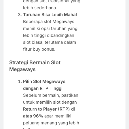
dengan slot tradisional yang
lebih sederhana.
Taruhan Bisa Lebih Mahal
Beberapa slot Megaways
memiliki opsi taruhan yang
lebih tinggi dibandingkan
slot biasa, terutama dalam
fitur buy bonus.
Strategi Bermain Slot
Megaways
Pilih Slot Megaways
dengan RTP Tinggi
Sebelum bermain, pastikan
untuk memilih slot dengan
Return to Player (RTP) di
atas 96%
agar memiliki
peluang menang yang lebih