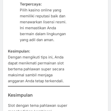
Terpercaya:
Pilih kasino online yang
memiliki reputasi baik dan
menawarkan lisensi resmi.
Ini memastikan Anda
bermain dalam lingkungan
yang adil dan aman.
Kesimpulan:
Dengan mengikuti tips ini, Anda
dapat menikmati permainan slot
bertema pahlawan super secara
maksimal sambil menjaga
anggaran Anda tetap terkendali.
Kesimpulan
Slot dengan tema pahlawan super