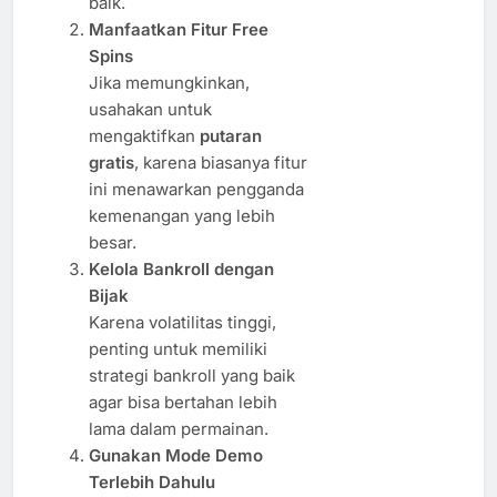
baik.
Manfaatkan Fitur Free
Spins
Jika memungkinkan,
usahakan untuk
mengaktifkan
putaran
gratis
, karena biasanya fitur
ini menawarkan pengganda
kemenangan yang lebih
besar.
Kelola Bankroll dengan
Bijak
Karena volatilitas tinggi,
penting untuk memiliki
strategi bankroll yang baik
agar bisa bertahan lebih
lama dalam permainan.
Gunakan Mode Demo
Terlebih Dahulu