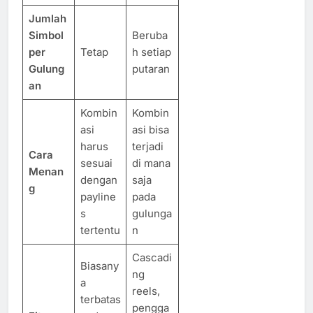
Jumlah
Simbol
Beruba
per
Tetap
h setiap
Gulung
putaran
an
Kombin
Kombin
asi
asi bisa
harus
terjadi
Cara
sesuai
di mana
Menan
dengan
saja
g
payline
pada
s
gulunga
tertentu
n
Cascadi
Biasany
ng
a
reels,
terbatas
pengga