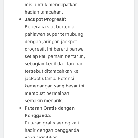
misi untuk mendapatkan
hadiah tambahan.
Jackpot Progresif:
Beberapa slot bertema
pahlawan super terhubung
dengan jaringan jackpot
progresif. Ini berarti bahwa
setiap kali pemain bertaruh,
sebagian kecil dari taruhan
tersebut ditambahkan ke
jackpot utama. Potensi
kemenangan yang besar ini
membuat permainan
semakin menarik.
Putaran Gratis dengan
Pengganda:
Putaran gratis sering kali
hadir dengan pengganda
yang signifikan,