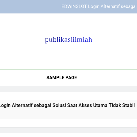
EDWINSLOT Login Alternatif sebagai
Login Edwinslot
Cara Mengatasi Login Lebah4D yang Terhenti 
Langkah Aman Membuka TIAR
likasi Ilmiah
EDWINSLOT Login Alternatif sebagai
an Hasil Penelitian Dan Jurnal Ilmiah Anda Di Publikasi Ilmiah
Login Edwinslot
SAMPLE PAGE
Cara Mengatasi Login Lebah4D yang Terhenti 
if sebagai Solusi Saat Akses Utama Tidak Stabil
Login
2 Mont