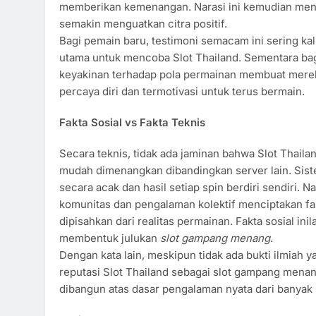
memberikan kemenangan. Narasi ini kemudian men
semakin menguatkan citra positif.
Bagi pemain baru, testimoni semacam ini sering kal
utama untuk mencoba Slot Thailand. Sementara bag
keyakinan terhadap pola permainan membuat mere
percaya diri dan termotivasi untuk terus bermain.
Fakta Sosial vs Fakta Teknis
Secara teknis, tidak ada jaminan bahwa Slot Thaila
mudah dimenangkan dibandingkan server lain. Sist
secara acak dan hasil setiap spin berdiri sendiri. 
komunitas dan pengalaman kolektif menciptakan fakt
dipisahkan dari realitas permainan. Fakta sosial in
membentuk julukan
slot gampang menang
.
Dengan kata lain, meskipun tidak ada bukti ilmiah 
reputasi Slot Thailand sebagai slot gampang menan
dibangun atas dasar pengalaman nyata dari banyak