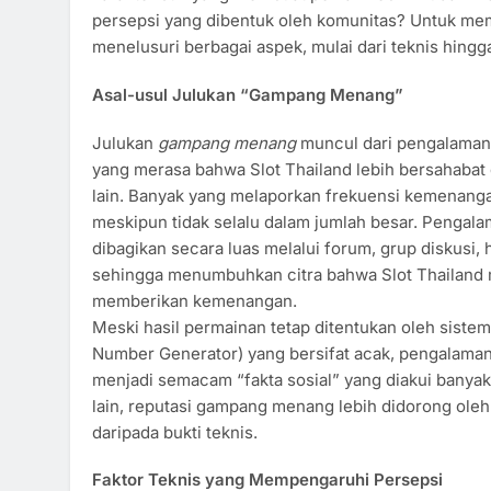
persepsi yang dibentuk oleh komunitas? Untuk mem
menelusuri berbagai aspek, mulai dari teknis hingga
Asal-usul Julukan “Gampang Menang”
Julukan
gampang menang
muncul dari pengalaman
yang merasa bahwa Slot Thailand lebih bersahabat
lain. Banyak yang melaporkan frekuensi kemenangan
meskipun tidak selalu dalam jumlah besar. Pengala
dibagikan secara luas melalui forum, grup diskusi, 
sehingga menumbuhkan citra bahwa Slot Thailand
memberikan kemenangan.
Meski hasil permainan tetap ditentukan oleh sist
Number Generator) yang bersifat acak, pengalaman k
menjadi semacam “fakta sosial” yang diakui banya
lain, reputasi gampang menang lebih didorong ole
daripada bukti teknis.
Faktor Teknis yang Mempengaruhi Persepsi