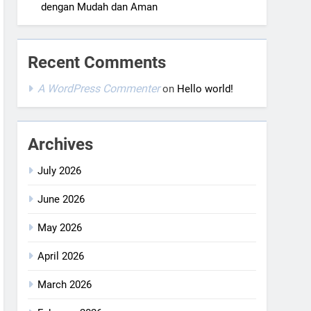
dengan Mudah dan Aman
Recent Comments
A WordPress Commenter
on
Hello world!
Archives
July 2026
June 2026
May 2026
April 2026
March 2026