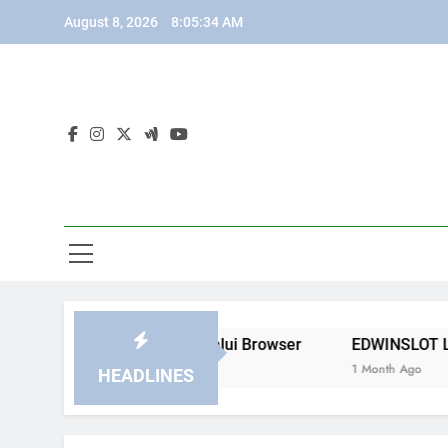
Skip
August 8, 2026
8:05:35 AM
to
content
Pub
Publikasik
 Alternatif melalui Browser
EDWINSLOT Login Alternat
1 Month Ago
HEADLINES