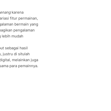
menang
karena
ariasi fitur permainan,
galaman bermain yang
mbagikan pengalaman
 lebih mudah
ut sebagai hasil
justru di situlah
igital, melainkan juga
sama para pemainnya.