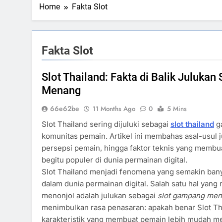
Home
Fakta Slot
Fakta Slot
Slot Thailand: Fakta di Balik Juluka
Menang
66e62be
11 Months Ago
0
5 Mins
Slot Thailand sering dijuluki sebagai
slot thailand
g
komunitas pemain. Artikel ini membahas asal-usul j
persepsi pemain, hingga faktor teknis yang membua
begitu populer di dunia permainan digital.
Slot Thailand menjadi fenomena yang semakin ban
dalam dunia permainan digital. Salah satu hal yan
menonjol adalah julukan sebagai
slot gampang me
menimbulkan rasa penasaran: apakah benar Slot Th
karakteristik yang membuat pemain lebih mudah m