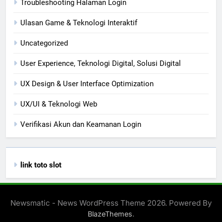
Troubleshooting Halaman Login
Ulasan Game & Teknologi Interaktif
Uncategorized
User Experience, Teknologi Digital, Solusi Digital
UX Design & User Interface Optimization
UX/UI & Teknologi Web
Verifikasi Akun dan Keamanan Login
link toto slot
Newsmatic - News WordPress Theme 2026. Powered By
.
BlazeThemes