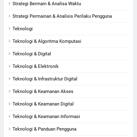
Strategi Bermain & Analisa Waktu
Strategi Permainan & Analisis Perilaku Pengguna
Teknologi
Teknologi & Algoritma Komputasi
Teknologi & Digital
Teknologi & Elektronik
Teknologi & Infrastruktur Digital
Teknologi & Keamanan Akses
Teknologi & Keamanan Digital
Teknologi & Keamanan Informasi
Teknologi & Panduan Pengguna