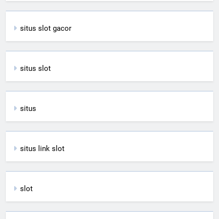
situs slot gacor
situs slot
situs
situs link slot
slot