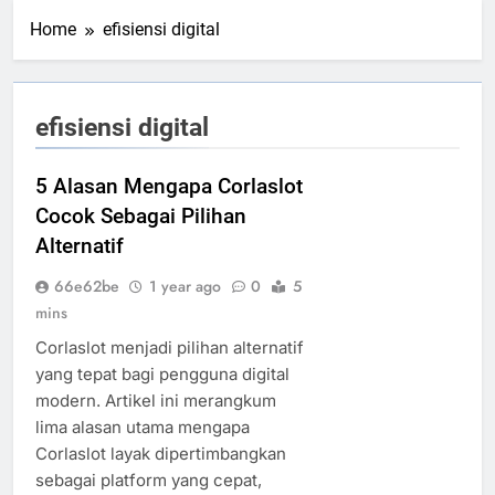
Home
efisiensi digital
efisiensi digital
5 Alasan Mengapa Corlaslot
Cocok Sebagai Pilihan
Alternatif
66e62be
1 year ago
0
5
mins
Corlaslot menjadi pilihan alternatif
yang tepat bagi pengguna digital
modern. Artikel ini merangkum
lima alasan utama mengapa
Corlaslot layak dipertimbangkan
sebagai platform yang cepat,