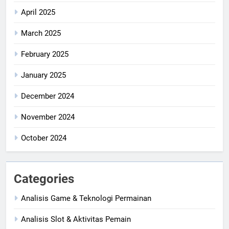
April 2025
March 2025
February 2025
January 2025
December 2024
November 2024
October 2024
Categories
Analisis Game & Teknologi Permainan
Analisis Slot & Aktivitas Pemain