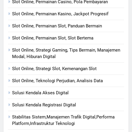
Slot Online, Permainan Casino, Pola Pembayaran
Slot Online, Permainan Kasino, Jackpot Progresif
Slot Online, Permainan Slot, Panduan Bermain
Slot Online, Permainan Slot, Slot Bertema
Slot Online, Strategi Gaming, Tips Bermain, Manajemen
Modal, Hiburan Digital
Slot Online, Strategi Slot, Kemenangan Slot
Slot Online, Teknologi Perjudian, Analisis Data
Solusi Kendala Akses Digital
Solusi Kendala Registrasi Digital
Stabilitas Sistem,Manajemen Trafik Digital,Performa
Platform,Infrastruktur Teknologi