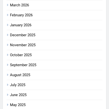
March 2026
February 2026
January 2026
December 2025
November 2025
October 2025
September 2025
August 2025
July 2025
June 2025
May 2025