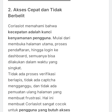
2.
Akses Cepat dan Tidak
Berbelit
Corlaslot memahami bahwa
kecepatan adalah kunci
kenyamanan pengguna
. Mulai dari
membuka halaman utama, proses
pendaftaran, hingga login ke
dashboard, semuanya bisa
dilakukan dalam waktu yang
singkat.
Tidak ada proses verifikasi
berlapis, tidak ada captcha
mengganggu, dan tidak ada
pemuatan ulang halaman yang
membuat frustrasi. Hal ini
membuat Corlaslot sangat cocok
untuk
pengguna yang butuh akses