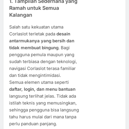
1.
Tampilan Sederhana yang
Ramah untuk Semua
Kalangan
Salah satu kekuatan utama
Corlaslot terletak pada
desain
antarmukanya yang bersih dan
tidak membuat bingung
. Bagi
pengguna pemula maupun yang
sudah terbiasa dengan teknologi,
navigasi Corlaslot terasa familiar
dan tidak mengintimidasi.
Semua elemen utama seperti
daftar, login, dan menu bantuan
langsung terlihat jelas. Tidak ada
istilah teknis yang memusingkan,
sehingga pengguna bisa langsung
tahu harus mulai dari mana tanpa
perlu panduan panjang.