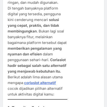
ringan, dan mudah digunakan.
Di tengah banyaknya platform
digital yang tersedia, pengguna
kini cenderung mencari
solusi
yang cepat, praktis, dan tidak
membingungkan
. Bukan lagi soal
banyaknya fitur, melainkan
bagaimana platform tersebut dapat
memberikan pengalaman yang
nyaman dan efisien
dalam
penggunaan sehari-hari.
Corlaslot
hadir sebagai salah satu alternatif
yang menjawab kebutuhan itu.
Berikut adalah lima alasan utama
mengapa
corlaslot alternatif
cocok dijadikan pilihan alternatif
untuk aktivitas digital kamu: