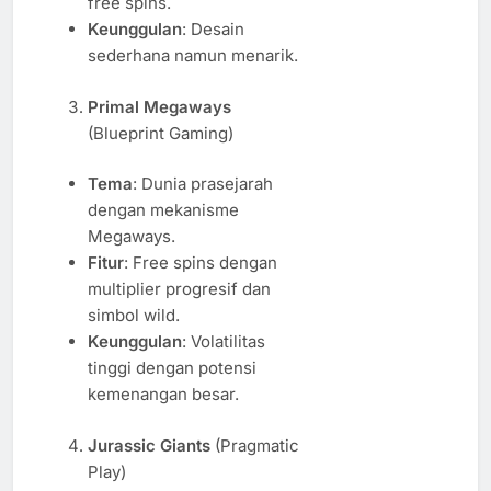
free spins.
Keunggulan
: Desain
sederhana namun menarik.
Primal Megaways
(Blueprint Gaming)
Tema
: Dunia prasejarah
dengan mekanisme
Megaways.
Fitur
: Free spins dengan
multiplier progresif dan
simbol wild.
Keunggulan
: Volatilitas
tinggi dengan potensi
kemenangan besar.
Jurassic Giants
(Pragmatic
Play)