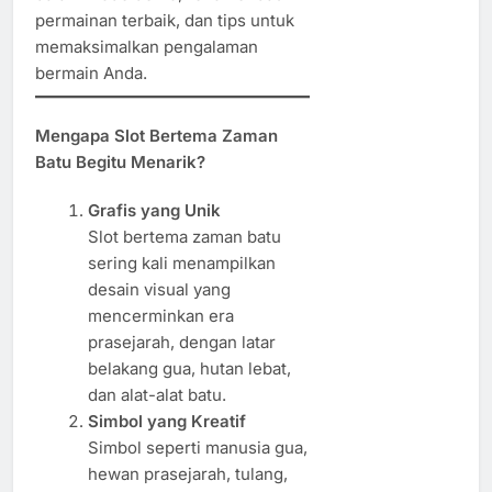
permainan terbaik, dan tips untuk
memaksimalkan pengalaman
bermain Anda.
Mengapa Slot Bertema Zaman
Batu Begitu Menarik?
Grafis yang Unik
Slot bertema zaman batu
sering kali menampilkan
desain visual yang
mencerminkan era
prasejarah, dengan latar
belakang gua, hutan lebat,
dan alat-alat batu.
Simbol yang Kreatif
Simbol seperti manusia gua,
hewan prasejarah, tulang,