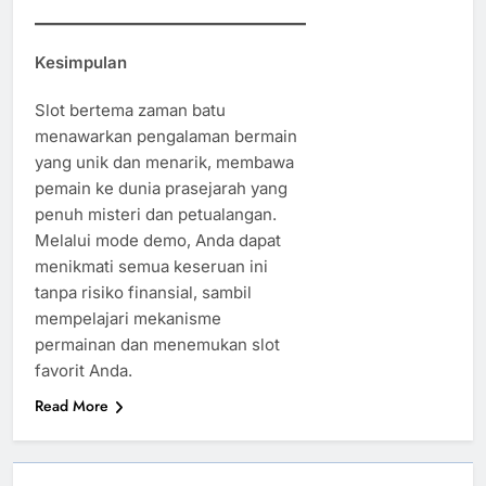
Kesimpulan
Slot bertema zaman batu
menawarkan pengalaman bermain
yang unik dan menarik, membawa
pemain ke dunia prasejarah yang
penuh misteri dan petualangan.
Melalui mode demo, Anda dapat
menikmati semua keseruan ini
tanpa risiko finansial, sambil
mempelajari mekanisme
permainan dan menemukan slot
favorit Anda.
Read More