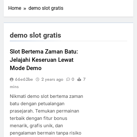
Home
demo slot gratis
demo slot gratis
Slot Bertema Zaman Batu:
Jelajahi Keseruan Lewat
Mode Demo
66e62be
2 years ago
0
7
mins
Nikmati demo slot bertema zaman
batu dengan petualangan
prasejarah. Temukan permainan
terbaik dengan fitur bonus
menarik, grafis unik, dan
pengalaman bermain tanpa risiko