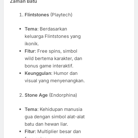
Zaman Batu
Flintstones
(Playtech)
Tema
: Berdasarkan
keluarga Flintstones yang
ikonik.
Fitur
: Free spins, simbol
wild bertema karakter, dan
bonus game interaktif.
Keunggulan
: Humor dan
visual yang menyenangkan.
Stone Age
(Endorphina)
Tema
: Kehidupan manusia
gua dengan simbol alat-alat
batu dan hewan liar.
Fitur
: Multiplier besar dan