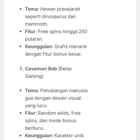
Tema
: Hewan prasejarah
seperti dinosaurus dan
mammoth.
Fitur
: Free spins hingga 250
putaran.
Keunggulan
: Grafis menarik
dengan fitur bonus besar.
Caveman Bob
(Relax
Gaming)
Tema
: Petualangan manusia
gua dengan desain visual
yang lucu.
Fitur
: Random wilds, free
spins, dan mode bonus
berburu.
Keunggulan
: Karakter unik