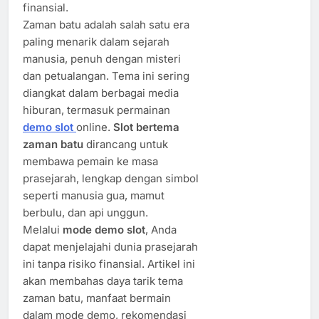
finansial.
Zaman batu adalah salah satu era
paling menarik dalam sejarah
manusia, penuh dengan misteri
dan petualangan. Tema ini sering
diangkat dalam berbagai media
hiburan, termasuk permainan
demo slot
online.
Slot bertema
zaman batu
dirancang untuk
membawa pemain ke masa
prasejarah, lengkap dengan simbol
seperti manusia gua, mamut
berbulu, dan api unggun.
Melalui
mode demo slot
, Anda
dapat menjelajahi dunia prasejarah
ini tanpa risiko finansial. Artikel ini
akan membahas daya tarik tema
zaman batu, manfaat bermain
dalam mode demo, rekomendasi