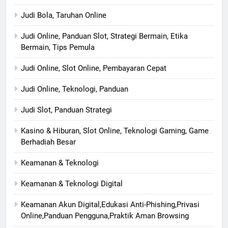
Judi Bola, Taruhan Online
Judi Online, Panduan Slot, Strategi Bermain, Etika
Bermain, Tips Pemula
Judi Online, Slot Online, Pembayaran Cepat
Judi Online, Teknologi, Panduan
Judi Slot, Panduan Strategi
Kasino & Hiburan, Slot Online, Teknologi Gaming, Game
Berhadiah Besar
Keamanan & Teknologi
Keamanan & Teknologi Digital
Keamanan Akun Digital,Edukasi Anti-Phishing,Privasi
Online,Panduan Pengguna,Praktik Aman Browsing