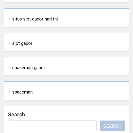
situs slot gacor hari ini
slot gacor
spaceman gacor
spaceman
Search
SEARCH