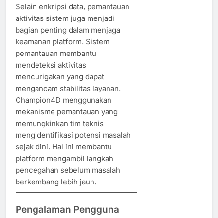
Selain enkripsi data, pemantauan
aktivitas sistem juga menjadi
bagian penting dalam menjaga
keamanan platform. Sistem
pemantauan membantu
mendeteksi aktivitas
mencurigakan yang dapat
mengancam stabilitas layanan.
Champion4D menggunakan
mekanisme pemantauan yang
memungkinkan tim teknis
mengidentifikasi potensi masalah
sejak dini. Hal ini membantu
platform mengambil langkah
pencegahan sebelum masalah
berkembang lebih jauh.
Pengalaman Pengguna