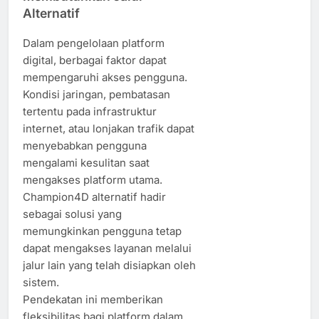
Alternatif
Dalam pengelolaan platform
digital, berbagai faktor dapat
mempengaruhi akses pengguna.
Kondisi jaringan, pembatasan
tertentu pada infrastruktur
internet, atau lonjakan trafik dapat
menyebabkan pengguna
mengalami kesulitan saat
mengakses platform utama.
Champion4D alternatif hadir
sebagai solusi yang
memungkinkan pengguna tetap
dapat mengakses layanan melalui
jalur lain yang telah disiapkan oleh
sistem.
Pendekatan ini memberikan
fleksibilitas bagi platform dalam