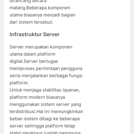
dirancang secara
matang.Beberapa komponen
utama biasanya menjadi bagian
dari sistem tersebut.
Infrastruktur Server
Server merupakan komponen
utama dalam platform
digital.Server bertugas
memproses permintaan pengguna
serta menjalankan berbagai fungsi
platform.
Untuk menjaga stabilitas layanan,
platform modern biasanya
menggunakan sistem server yang
terdistribusi.Hal ini memungkinkan
beban sistem dibagi ke beberapa
server sehingga platform tetap
stabil meskipun jumlah pengguna