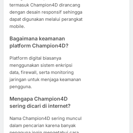
termasuk Champion4D dirancang
dengan desain responsif sehingga
dapat digunakan melalui perangkat
mobile.
Bagaimana keamanan
platform Champion4D?
Platform digital biasanya
menggunakan sistem enkripsi
data, firewall, serta monitoring
jaringan untuk menjaga keamanan
pengguna.
Mengapa Champion4D
sering dicari di internet?
Nama Champion4D sering muncul
dalam pencarian karena banyak
pengguna ingin mengetahui cara