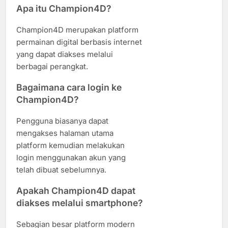
Apa itu Champion4D?
Champion4D merupakan platform
permainan digital berbasis internet
yang dapat diakses melalui
berbagai perangkat.
Bagaimana cara login ke
Champion4D?
Pengguna biasanya dapat
mengakses halaman utama
platform kemudian melakukan
login menggunakan akun yang
telah dibuat sebelumnya.
Apakah Champion4D dapat
diakses melalui smartphone?
Sebagian besar platform modern