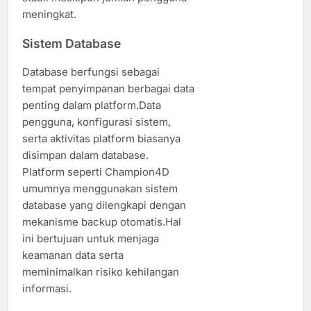
meningkat.
Sistem Database
Database berfungsi sebagai
tempat penyimpanan berbagai data
penting dalam platform.Data
pengguna, konfigurasi sistem,
serta aktivitas platform biasanya
disimpan dalam database.
Platform seperti Champion4D
umumnya menggunakan sistem
database yang dilengkapi dengan
mekanisme backup otomatis.Hal
ini bertujuan untuk menjaga
keamanan data serta
meminimalkan risiko kehilangan
informasi.