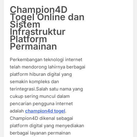
Champion4D
Togel Online dan
Sistem
Infrastruktur
Platform
Permainan
Perkembangan teknologi internet
telah mendorong lahirnya berbagai
platform hiburan digital yang
semakin kompleks dan
terintegrasi.Salah satu nama yang
cukup sering muncul dalam
pencarian pengguna internet
adalah
champion4d togel
.
Champion4D dikenal sebagai
platform digital yang menyediakan
berbagai layanan permainan