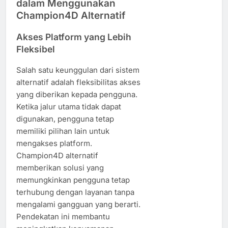
dalam Menggunakan
Champion4D Alternatif
Akses Platform yang Lebih
Fleksibel
Salah satu keunggulan dari sistem
alternatif adalah fleksibilitas akses
yang diberikan kepada pengguna.
Ketika jalur utama tidak dapat
digunakan, pengguna tetap
memiliki pilihan lain untuk
mengakses platform.
Champion4D alternatif
memberikan solusi yang
memungkinkan pengguna tetap
terhubung dengan layanan tanpa
mengalami gangguan yang berarti.
Pendekatan ini membantu