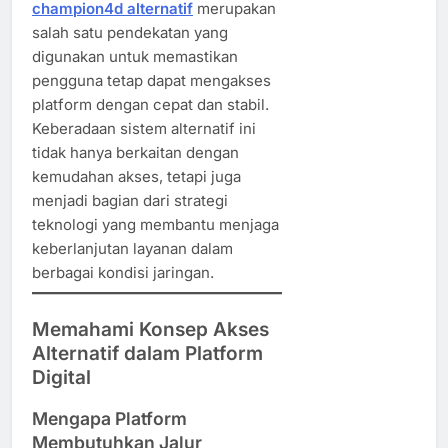
champion4d alternatif
merupakan
salah satu pendekatan yang
digunakan untuk memastikan
pengguna tetap dapat mengakses
platform dengan cepat dan stabil.
Keberadaan sistem alternatif ini
tidak hanya berkaitan dengan
kemudahan akses, tetapi juga
menjadi bagian dari strategi
teknologi yang membantu menjaga
keberlanjutan layanan dalam
berbagai kondisi jaringan.
Memahami Konsep Akses
Alternatif dalam Platform
Digital
Mengapa Platform
Membutuhkan Jalur