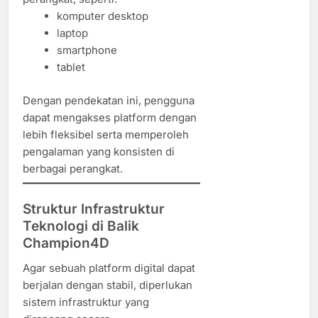
komputer desktop
laptop
smartphone
tablet
Dengan pendekatan ini, pengguna
dapat mengakses platform dengan
lebih fleksibel serta memperoleh
pengalaman yang konsisten di
berbagai perangkat.
Struktur Infrastruktur
Teknologi di Balik
Champion4D
Agar sebuah platform digital dapat
berjalan dengan stabil, diperlukan
sistem infrastruktur yang