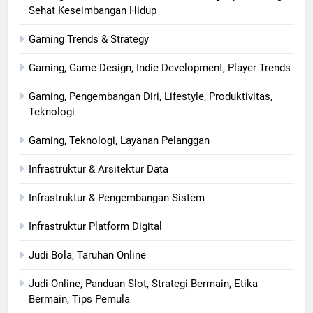
Sehat Keseimbangan Hidup
Gaming Trends & Strategy
Gaming, Game Design, Indie Development, Player Trends
Gaming, Pengembangan Diri, Lifestyle, Produktivitas,
Teknologi
Gaming, Teknologi, Layanan Pelanggan
Infrastruktur & Arsitektur Data
Infrastruktur & Pengembangan Sistem
Infrastruktur Platform Digital
Judi Bola, Taruhan Online
Judi Online, Panduan Slot, Strategi Bermain, Etika
Bermain, Tips Pemula