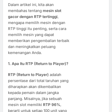
Dalam artikel ini, kita akan
membahas tentang
mesin slot
gacor dengan RTP tertinggi
,
mengapa memilih mesin dengan
RTP tinggi itu penting, serta cara
memilih mesin yang dapat
memberikan pengembalian terbaik
dan meningkatkan peluang
kemenangan Anda.
1.
Apa Itu RTP (Return to Player)?
RTP (Return to Player)
adalah
persentase dari total taruhan yang
diharapkan akan dikembalikan
kepada pemain dalam jangka
panjang. Misalnya, jika sebuah
mesin slot memiliki
RTP 96%
,
berarti untuk setiap 100 unit yang