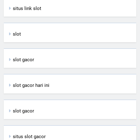
situs link slot
slot
slot gacor
slot gacor hari ini
slot gacor
situs slot gacor