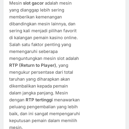
Mesin
slot gacor
adalah mesin
yang dianggap lebih sering
memberikan kemenangan
dibandingkan mesin lainnya, dan
sering kali menjadi pilihan favorit
di kalangan pemain kasino online.
Salah satu faktor penting yang
memengaruhi seberapa
menguntungkan mesin slot adalah
RTP (Return to Player)
, yang
mengukur persentase dari total
taruhan yang diharapkan akan
dikembalikan kepada pemain
dalam jangka panjang. Mesin
dengan
RTP tertinggi
menawarkan
peluang pengembalian yang lebih
baik, dan ini sangat mempengaruhi
keputusan pemain dalam memilih
mesin.