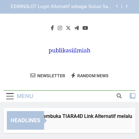
Skip
Login Edwinslot Lewat Chrome dengan Panduan
to
Praktis
content
Cara Mengatasi Login Lebah4D yang Terhenti di
Halaman Awal dengan Langkah Aman
Langkah Aman Membuka TIARA4D Link Alternatif
melalui Browser
EDWINSLOT Login Alternatif sebagai Solusi Saat
Akses Utama Tidak Stabil
Login Edwinslot Lewat Chrome dengan Panduan
Praktis
Publikasi Ilmiah
Publikasikan Hasil Penelitian Dan Jurnal
Cara Mengatasi Login Lebah4D yang Terhenti di
NEWSLETTER
RANDOM NEWS
Halaman Awal dengan Langkah Aman
Ilmiah Anda Di Publikasi Ilmiah. Platform
Untuk Akademisi Dan Profesional.
MENU
ngkah Aman Membuka TIARA4D Link Alternatif melalui Brow
HEADLINES
Weeks Ago