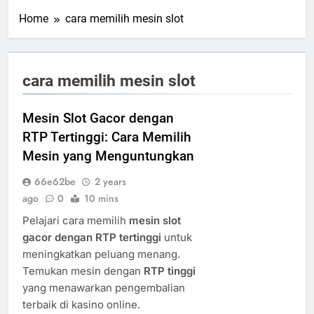
Home
cara memilih mesin slot
cara memilih mesin slot
Mesin Slot Gacor dengan
RTP Tertinggi: Cara Memilih
Mesin yang Menguntungkan
66e62be
2 years
ago
0
10 mins
Pelajari cara memilih
mesin slot
gacor dengan RTP tertinggi
untuk
meningkatkan peluang menang.
Temukan mesin dengan
RTP tinggi
yang menawarkan pengembalian
terbaik di kasino online.