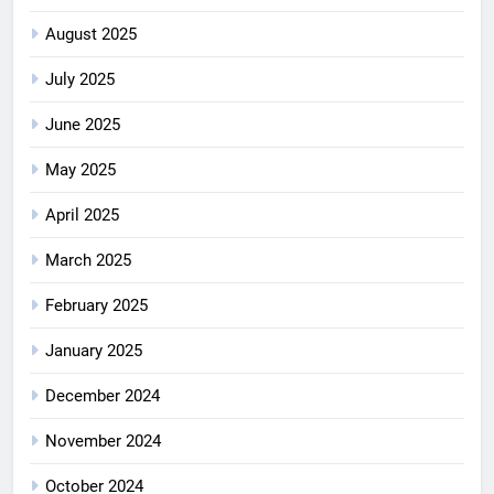
August 2025
July 2025
June 2025
May 2025
April 2025
March 2025
February 2025
January 2025
December 2024
November 2024
October 2024