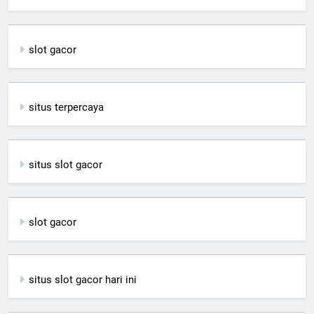
slot gacor
situs terpercaya
situs slot gacor
slot gacor
situs slot gacor hari ini