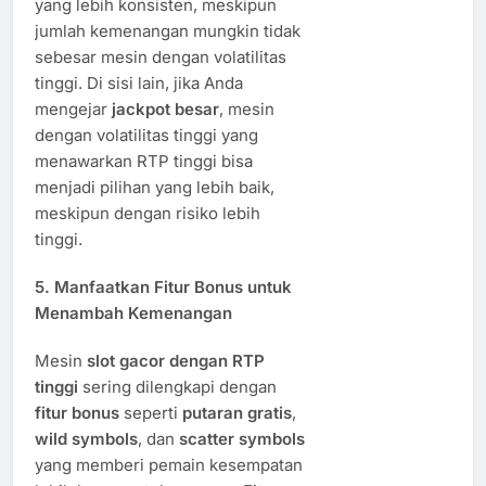
yang lebih konsisten, meskipun
jumlah kemenangan mungkin tidak
sebesar mesin dengan volatilitas
tinggi. Di sisi lain, jika Anda
mengejar
jackpot besar
, mesin
dengan volatilitas tinggi yang
menawarkan RTP tinggi bisa
menjadi pilihan yang lebih baik,
meskipun dengan risiko lebih
tinggi.
5.
Manfaatkan Fitur Bonus untuk
Menambah Kemenangan
Mesin
slot gacor dengan RTP
tinggi
sering dilengkapi dengan
fitur bonus
seperti
putaran gratis
,
wild symbols
, dan
scatter symbols
yang memberi pemain kesempatan