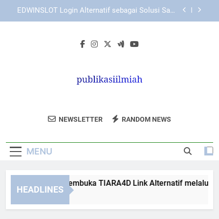
Skip
Login Edwinslot Lewat Chrome dengan Panduan
to
Praktis
content
Cara Mengatasi Login Lebah4D yang Terhenti di
Halaman Awal dengan Langkah Aman
Langkah Aman Membuka TIARA4D Link Alternatif
melalui Browser
EDWINSLOT Login Alternatif sebagai Solusi Saat
Akses Utama Tidak Stabil
Login Edwinslot Lewat Chrome dengan Panduan
Praktis
Publikasi Ilmiah
Publikasikan Hasil Penelitian Dan Jurnal
Cara Mengatasi Login Lebah4D yang Terhenti di
NEWSLETTER
RANDOM NEWS
Halaman Awal dengan Langkah Aman
Ilmiah Anda Di Publikasi Ilmiah. Platform
Untuk Akademisi Dan Profesional.
MENU
ngkah Aman Membuka TIARA4D Link Alternatif melalui Brow
HEADLINES
Weeks Ago