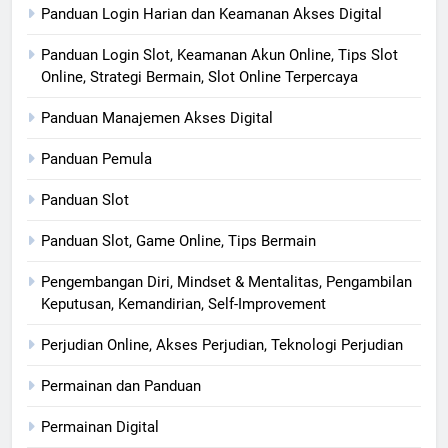
Panduan Login Harian dan Keamanan Akses Digital
Panduan Login Slot, Keamanan Akun Online, Tips Slot
Online, Strategi Bermain, Slot Online Terpercaya
Panduan Manajemen Akses Digital
Panduan Pemula
Panduan Slot
Panduan Slot, Game Online, Tips Bermain
Pengembangan Diri, Mindset & Mentalitas, Pengambilan
Keputusan, Kemandirian, Self-Improvement
Perjudian Online, Akses Perjudian, Teknologi Perjudian
Permainan dan Panduan
Permainan Digital