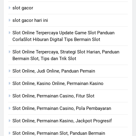
slot gacor
slot gacor hari ini
Slot Online Terpercaya Update Game Slot Panduan
CorlaSlot Hiburan Digital Tips Bermain Slot
Slot Online Terpercaya, Strategi Slot Harian, Panduan
Bermain Slot, Tips dan Trik Slot
Slot Online, Judi Online, Panduan Pemain
Slot Online, Kasino Online, Permainan Kasino
Slot Online, Permainan Casino, Fitur Slot
Slot Online, Permainan Casino, Pola Pembayaran
Slot Online, Permainan Kasino, Jackpot Progresif
Slot Online, Permainan Slot, Panduan Bermain