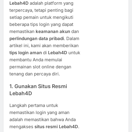
Lebah4D
adalah platform yang
terpercaya, tetapi penting bagi
setiap pemain untuk mengikuti
beberapa tips login yang dapat
memastikan
keamanan akun
dan
perlindungan data pribadi
. Dalam
artikel ini, kami akan memberikan
tips login aman
di
Lebah4D
untuk
membantu Anda memulai
permainan slot online dengan
tenang dan percaya diri.
1.
Gunakan Situs Resmi
Lebah4D
Langkah pertama untuk
memastikan login yang aman
adalah memastikan bahwa Anda
mengakses
situs resmi Lebah4D
.