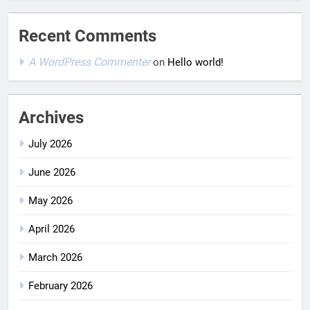
Recent Comments
A WordPress Commenter
on
Hello world!
Archives
July 2026
June 2026
May 2026
April 2026
March 2026
February 2026