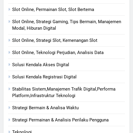
Slot Online, Permainan Slot, Slot Bertema
Slot Online, Strategi Gaming, Tips Bermain, Manajemen
Modal, Hiburan Digital
Slot Online, Strategi Slot, Kemenangan Slot
Slot Online, Teknologi Perjudian, Analisis Data
Solusi Kendala Akses Digital
Solusi Kendala Registrasi Digital
Stabilitas Sistem,Manajemen Trafik Digital,Performa
Platform,Infrastruktur Teknologi
Strategi Bermain & Analisa Waktu
Strategi Permainan & Analisis Perilaku Pengguna
Teknologi