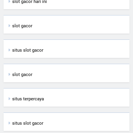
slot gacor hari ini
slot gacor
situs slot gacor
slot gacor
situs terpercaya
situs slot gacor