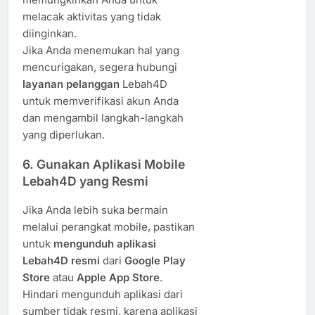
melacak aktivitas yang tidak
diinginkan.
Jika Anda menemukan hal yang
mencurigakan, segera hubungi
layanan pelanggan
Lebah4D
untuk memverifikasi akun Anda
dan mengambil langkah-langkah
yang diperlukan.
6.
Gunakan Aplikasi Mobile
Lebah4D yang Resmi
Jika Anda lebih suka bermain
melalui perangkat mobile, pastikan
untuk
mengunduh aplikasi
Lebah4D resmi
dari
Google Play
Store
atau
Apple App Store
.
Hindari mengunduh aplikasi dari
sumber tidak resmi, karena aplikasi