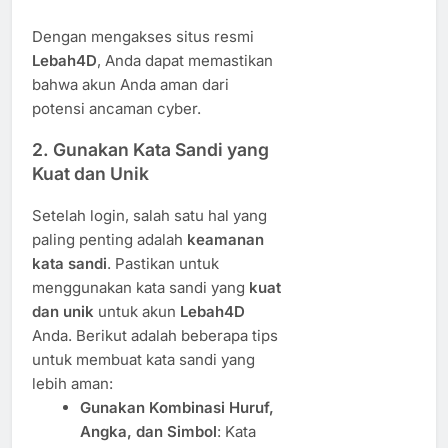
Dengan mengakses situs resmi
Lebah4D
, Anda dapat memastikan
bahwa akun Anda aman dari
potensi ancaman cyber.
2.
Gunakan Kata Sandi yang
Kuat dan Unik
Setelah login, salah satu hal yang
paling penting adalah
keamanan
kata sandi
. Pastikan untuk
menggunakan kata sandi yang
kuat
dan unik
untuk akun
Lebah4D
Anda. Berikut adalah beberapa tips
untuk membuat kata sandi yang
lebih aman:
Gunakan Kombinasi Huruf,
Angka, dan Simbol
: Kata