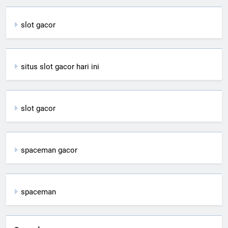
slot gacor
situs slot gacor hari ini
slot gacor
spaceman gacor
spaceman