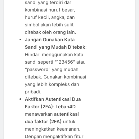
sandi yang terdiri dari
kombinasi huruf besar,
huruf kecil, angka, dan
simbol akan lebih sulit
ditebak oleh orang lain.
Jangan Gunakan Kata
Sandi yang Mudah Ditebak
:
Hindari menggunakan kata
sandi seperti “123456” atau
“password” yang mudah
ditebak. Gunakan kombinasi
yang lebih kompleks dan
pribadi.
Aktifkan Autentikasi Dua
Faktor (2FA)
:
Lebah4D
menawarkan
autentikasi
dua faktor (2FA)
untuk
meningkatkan keamanan.
Dengan mengaktifkan fitur