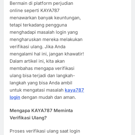
Bermain di platform perjudian
online seperti KAYA787
menawarkan banyak keuntungan,
tetapi terkadang pengguna
menghadapi masalah login yang
mengharuskan mereka melakukan
verifikasi ulang. Jika Anda
mengalami hal ini, jangan khawatir!
Dalam artikel ini, kita akan
membahas mengapa verifikasi
ulang bisa terjadi dan langkah-
langkah yang bisa Anda ambil
untuk mengatasi masalah
kaya787
login
dengan mudah dan aman.
Mengapa KAYA787 Meminta
Verifikasi Ulang?
Proses verifikasi ulang saat login