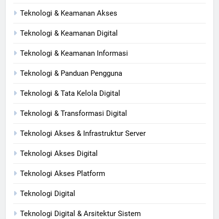
Teknologi & Keamanan Akses
Teknologi & Keamanan Digital
Teknologi & Keamanan Informasi
Teknologi & Panduan Pengguna
Teknologi & Tata Kelola Digital
Teknologi & Transformasi Digital
Teknologi Akses & Infrastruktur Server
Teknologi Akses Digital
Teknologi Akses Platform
Teknologi Digital
Teknologi Digital & Arsitektur Sistem