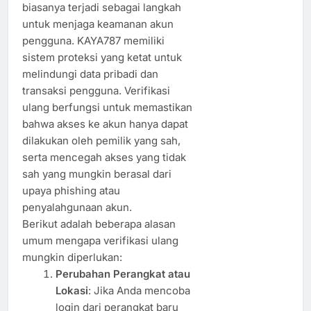
biasanya terjadi sebagai langkah
untuk menjaga keamanan akun
pengguna. KAYA787 memiliki
sistem proteksi yang ketat untuk
melindungi data pribadi dan
transaksi pengguna. Verifikasi
ulang berfungsi untuk memastikan
bahwa akses ke akun hanya dapat
dilakukan oleh pemilik yang sah,
serta mencegah akses yang tidak
sah yang mungkin berasal dari
upaya phishing atau
penyalahgunaan akun.
Berikut adalah beberapa alasan
umum mengapa verifikasi ulang
mungkin diperlukan:
Perubahan Perangkat atau
Lokasi
: Jika Anda mencoba
login dari perangkat baru