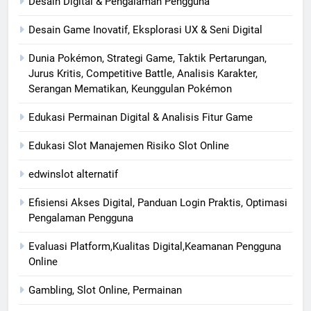
Desain Digital & Pengalaman Pengguna
Desain Game Inovatif, Eksplorasi UX & Seni Digital
Dunia Pokémon, Strategi Game, Taktik Pertarungan,
Jurus Kritis, Competitive Battle, Analisis Karakter,
Serangan Mematikan, Keunggulan Pokémon
Edukasi Permainan Digital & Analisis Fitur Game
Edukasi Slot Manajemen Risiko Slot Online
edwinslot alternatif
Efisiensi Akses Digital, Panduan Login Praktis, Optimasi
Pengalaman Pengguna
Evaluasi Platform,Kualitas Digital,Keamanan Pengguna
Online
Gambling, Slot Online, Permainan