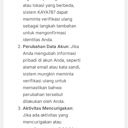
atau lokasi yang berbeda,
sistem KAYA787 dapat
meminta verifikasi ulang
sebagai langkah tambahan
untuk mengonfirmasi
identitas Anda.
Perubahan Data Akun
: Jika
Anda mengubah informasi
pribadi di akun Anda, seperti
alamat email atau kata sandi,
sistem mungkin meminta
verifikasi ulang untuk
memastikan bahwa
perubahan tersebut
dilakukan oleh Anda.
Aktivitas Mencurigakan
:
Jika ada aktivitas yang
mencurigakan atau