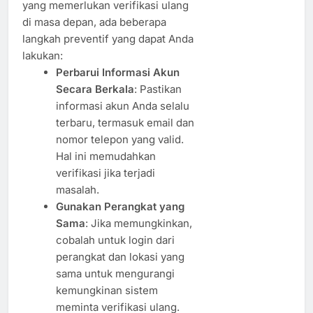
yang memerlukan verifikasi ulang
di masa depan, ada beberapa
langkah preventif yang dapat Anda
lakukan:
Perbarui Informasi Akun
Secara Berkala
: Pastikan
informasi akun Anda selalu
terbaru, termasuk email dan
nomor telepon yang valid.
Hal ini memudahkan
verifikasi jika terjadi
masalah.
Gunakan Perangkat yang
Sama
: Jika memungkinkan,
cobalah untuk login dari
perangkat dan lokasi yang
sama untuk mengurangi
kemungkinan sistem
meminta verifikasi ulang.