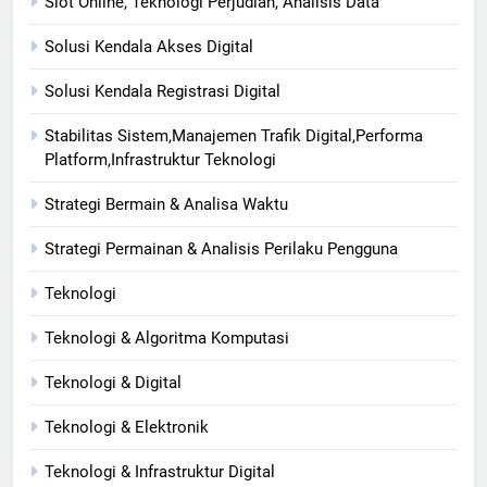
Slot Online, Teknologi Perjudian, Analisis Data
Solusi Kendala Akses Digital
Solusi Kendala Registrasi Digital
Stabilitas Sistem,Manajemen Trafik Digital,Performa
Platform,Infrastruktur Teknologi
Strategi Bermain & Analisa Waktu
Strategi Permainan & Analisis Perilaku Pengguna
Teknologi
Teknologi & Algoritma Komputasi
Teknologi & Digital
Teknologi & Elektronik
Teknologi & Infrastruktur Digital