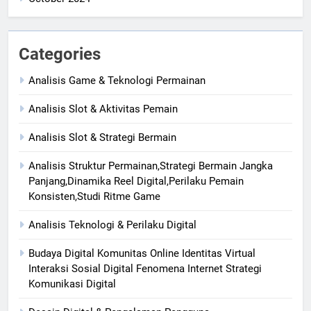
Categories
Analisis Game & Teknologi Permainan
Analisis Slot & Aktivitas Pemain
Analisis Slot & Strategi Bermain
Analisis Struktur Permainan,Strategi Bermain Jangka
Panjang,Dinamika Reel Digital,Perilaku Pemain
Konsisten,Studi Ritme Game
Analisis Teknologi & Perilaku Digital
Budaya Digital Komunitas Online Identitas Virtual
Interaksi Sosial Digital Fenomena Internet Strategi
Komunikasi Digital