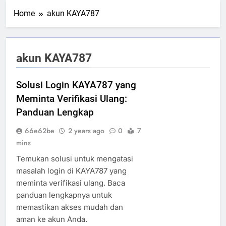
Home
akun KAYA787
akun KAYA787
Solusi Login KAYA787 yang
Meminta Verifikasi Ulang:
Panduan Lengkap
66e62be
2 years ago
0
7
mins
Temukan solusi untuk mengatasi
masalah login di KAYA787 yang
meminta verifikasi ulang. Baca
panduan lengkapnya untuk
memastikan akses mudah dan
aman ke akun Anda.