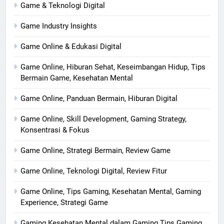
Game & Teknologi Digital
Game Industry Insights
Game Online & Edukasi Digital
Game Online, Hiburan Sehat, Keseimbangan Hidup, Tips
Bermain Game, Kesehatan Mental
Game Online, Panduan Bermain, Hiburan Digital
Game Online, Skill Development, Gaming Strategy,
Konsentrasi & Fokus
Game Online, Strategi Bermain, Review Game
Game Online, Teknologi Digital, Review Fitur
Game Online, Tips Gaming, Kesehatan Mental, Gaming
Experience, Strategi Game
Gaming Kesehatan Mental dalam Gaming Tips Gaming