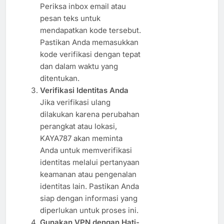
Periksa inbox email atau
pesan teks untuk
mendapatkan kode tersebut.
Pastikan Anda memasukkan
kode verifikasi dengan tepat
dan dalam waktu yang
ditentukan.
Verifikasi Identitas Anda
Jika verifikasi ulang
dilakukan karena perubahan
perangkat atau lokasi,
KAYA787 akan meminta
Anda untuk memverifikasi
identitas melalui pertanyaan
keamanan atau pengenalan
identitas lain. Pastikan Anda
siap dengan informasi yang
diperlukan untuk proses ini.
Gunakan VPN dengan Hati-